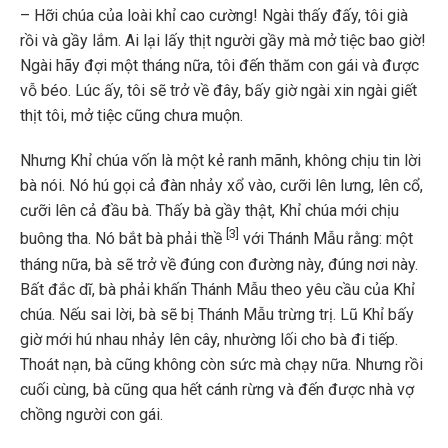
– Hỡi chúa của loài khỉ cao cường! Ngài thấy đấy, tôi già
rồi và gầy lắm. Ai lại lấy thịt người gầy mà mở tiệc bao giờ!
Ngài hãy đợi một tháng nữa, tôi đến thăm con gái và được
vỗ béo. Lúc ấy, tôi sẽ trở về đây, bấy giờ ngài xin ngài giết
thịt tôi, mở tiệc cũng chưa muộn.
Nhưng Khỉ chúa vốn là một kẻ ranh mãnh, không chịu tin lời
bà nói. Nó hú gọi cả đàn nhảy xổ vào, cưỡi lên lưng, lên cổ,
cưỡi lên cả đầu bà. Thấy bà gầy thật, Khỉ chúa mới chịu
[3]
buông tha. Nó bắt bà phải thề
với Thánh Mẫu rằng: một
tháng nữa, bà sẽ trở về đúng con đường này, đúng nơi này.
Bất đắc dĩ, bà phải khấn Thánh Mẫu theo yêu cầu của Khỉ
chúa. Nếu sai lời, bà sẽ bị Thánh Mẫu trừng trị. Lũ Khỉ bấy
giờ mới hú nhau nhảy lên cây, nhường lối cho bà đi tiếp.
Thoát nạn, bà cũng không còn sức mà chạy nữa. Nhưng rồi
cuối cùng, bà cũng qua hết cánh rừng và đến được nhà vợ
chồng người con gái.