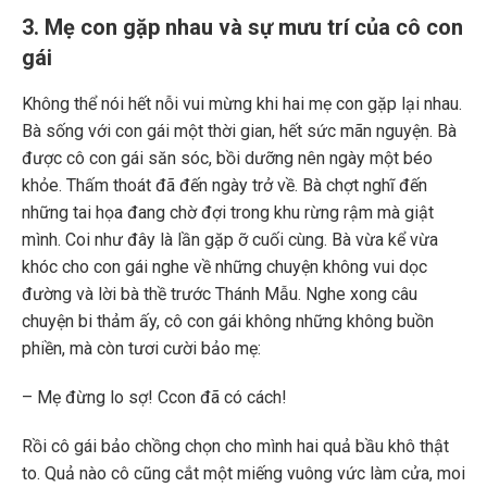
3. Mẹ con gặp nhau và sự mưu trí của cô con
gái
Không thể nói hết nỗi vui mừng khi hai mẹ con gặp lại nhau.
Bà sống với con gái một thời gian, hết sức mãn nguyện. Bà
được cô con gái săn sóc, bồi dưỡng nên ngày một béo
khỏe. Thấm thoát đã đến ngày trở về. Bà chợt nghĩ đến
những tai họa đang chờ đợi trong khu rừng rậm mà giật
mình. Coi như đây là lần gặp ỡ cuối cùng. Bà vừa kể vừa
khóc cho con gái nghe về những chuyện không vui dọc
đường và lời bà thề trước Thánh Mẫu. Nghe xong câu
chuyện bi thảm ấy, cô con gái không những không buồn
phiền, mà còn tươi cười bảo mẹ:
– Mẹ đừng lo sợ! Ccon đã có cách!
Rồi cô gái bảo chồng chọn cho mình hai quả bầu khô thật
to. Quả nào cô cũng cắt một miếng vuông vức làm cửa, moi