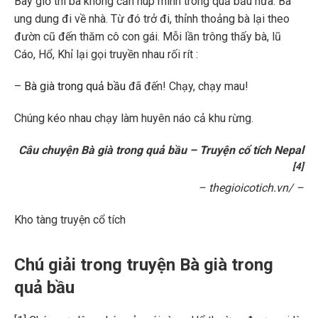
Bây giờ thì bà không cần núp mình trong quả bầu nữa. Bà
ung dung đi về nhà. Từ đó trở đi, thỉnh thoảng bà lại theo
đườn cũ đến thăm cô con gái. Mỗi lần trông thấy bà, lũ
Cáo, Hổ, Khỉ lại gọi truyền nhau rối rít :
–
Bà già trong quả bầu
đã đến! Chạy, chạy mau!
Chúng kéo nhau chạy làm huyên náo cả khu rừng.
Câu chuyện Bà già trong quả bầu – Truyện cổ tích Nepal
[4]
– thegioicotich.vn/ –
Kho tàng truyện cổ tích
Chú giải trong truyện Bà già trong
quả bầu