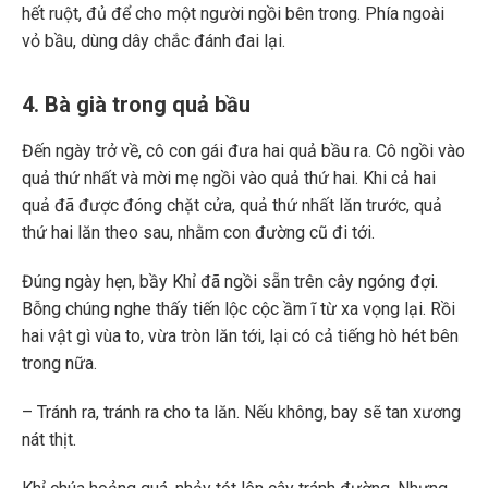
hết ruột, đủ để cho một người ngồi bên trong. Phía ngoài
vỏ bầu, dùng dây chắc đánh đai lại.
4. Bà già trong quả bầu
Đến ngày trở về, cô con gái đưa hai quả bầu ra. Cô ngồi vào
quả thứ nhất và mời mẹ ngồi vào quả thứ hai. Khi cả hai
quả đã được đóng chặt cửa, quả thứ nhất lăn trước, quả
thứ hai lăn theo sau, nhằm con đường cũ đi tới.
Đúng ngày hẹn, bầy Khỉ đã ngồi sẵn trên cây ngóng đợi.
Bỗng chúng nghe thấy tiến lộc cộc ầm ĩ từ xa vọng lại. Rồi
hai vật gì vùa to, vừa tròn lăn tới, lại có cả tiếng hò hét bên
trong nữa.
– Tránh ra, tránh ra cho ta lăn. Nếu không, bay sẽ tan xương
nát thịt.