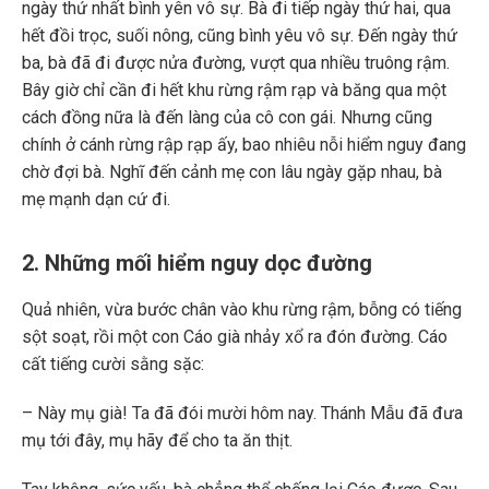
ngày thứ nhất bình yên vô sự. Bà đi tiếp ngày thứ hai, qua
hết đồi trọc, suối nông, cũng bình yêu vô sự. Đến ngày thứ
ba, bà đã đi được nửa đường, vượt qua nhiều truông rậm.
Bây giờ chỉ cần đi hết khu rừng rậm rạp và băng qua một
cách đồng nữa là đến làng của cô con gái. Nhưng cũng
chính ở cánh rừng rập rạp ấy, bao nhiêu nỗi hiểm nguy đang
chờ đợi bà. Nghĩ đến cảnh mẹ con lâu ngày gặp nhau, bà
mẹ mạnh dạn cứ đi.
2. Những mối hiểm nguy dọc đường
Quả nhiên, vừa bước chân vào khu rừng rậm, bỗng có tiếng
sột soạt, rồi một con Cáo già nhảy xổ ra đón đường. Cáo
cất tiếng cười sằng sặc:
– Này mụ già! Ta đã đói mười hôm nay. Thánh Mẫu đã đưa
mụ tới đây, mụ hãy để cho ta ăn thịt.