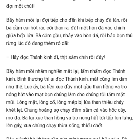
đợi một chút!
Bầy hám mồi lại đợi tiếp cho đến khi bếp cháy đã tàn, rồi
bà cầm cái hót rác cời than ra, đặt một hòn đá vào chính
giữa bếp lửa. Bà cầm gầu, nhảy vào hòn đá, rồi bảo bọn thú
rừng lúc đó đang thèm rỏ dãi:
– Hãy đọc Thánh kinh đi, thịt sắm chín rồi đây!
Bầy hám mồi nhắm nghiền mắt lại, lẩm nhẩm đọc Thánh
kinh. Bình thường thì ai đọc Thánh kinh, mắt cũng lim dim
như thế. Lúc ấy, bà liền xúc đầy một gầu than hồng và tro
nóng hất vào mặt bọn chúng làm cho chúng tối tăm mặt
mũi. Lông mặt, lông cổ, lông mép bị lửa than thiêu cháy
khét lẹt. Chúng hoảng sợ chạy đâm sầm cả vào hốc cây,
mô đá. Bà lại xúc than hồng và tro nóng hất tới tấp lên lưng,
lên gáy, xua chúng chạy thừa sống, thiếu chết.