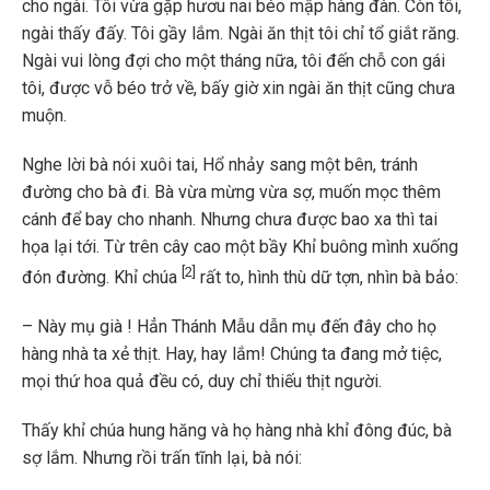
cho ngài. Tôi vừa gặp hươu nai béo mập hàng đàn. Còn tôi,
ngài thấy đấy. Tôi gầy lắm. Ngài ăn thịt tôi chỉ tổ giắt răng.
Ngài vui lòng đợi cho một tháng nữa, tôi đến chỗ con gái
tôi, được vỗ béo trở về, bấy giờ xin ngài ăn thịt cũng chưa
muộn.
Nghe lời bà nói xuôi tai, Hổ nhảy sang một bên, tránh
đường cho bà đi. Bà vừa mừng vừa sợ, muốn mọc thêm
cánh để bay cho nhanh. Nhưng chưa được bao xa thì tai
họa lại tới. Từ trên cây cao một bầy Khỉ buông mình xuống
[2]
đón đường. Khỉ chúa
rất to, hình thù dữ tợn, nhìn bà bảo:
– Này mụ già ! Hẳn Thánh Mẫu dẫn mụ đến đây cho họ
hàng nhà ta xẻ thịt. Hay, hay lắm! Chúng ta đang mở tiệc,
mọi thứ hoa quả đều có, duy chỉ thiếu thịt người.
Thấy khỉ chúa hung hăng và họ hàng nhà khỉ đông đúc, bà
sợ lắm. Nhưng rồi trấn tĩnh lại, bà nói: