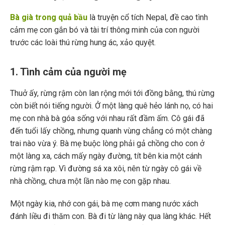
Bà già trong quả bầu
là truyện cổ tích Nepal, đề cao tình
cảm mẹ con gắn bó và tài trí thông minh của con người
trước các loài thú rừng hung ác, xảo quyệt.
1. Tình cảm của người mẹ
Thuở ấy, rừng rậm còn lan rộng mới tới đồng bằng, thú rừng
còn biết nói tiếng người. Ở một làng quê hẻo lánh nọ, có hai
mẹ con nhà bà góa sống với nhau rất đầm ấm. Cô gái đã
đến tuổi lấy chồng, nhưng quanh vùng chẳng có một chàng
trai nào vừa ý. Bà mẹ buộc lòng phải gả chồng cho con ở
một làng xa, cách mấy ngày đường, tít bên kia một cánh
rừng rậm rạp. Vì đường sá xa xôi, nên từ ngày cô gái về
nhà chồng, chưa một lần nào mẹ con gặp nhau.
Một ngày kia, nhớ con gái, bà mẹ cơm mang nước xách
đánh liều đi thăm con. Bà đi từ làng này qua làng khác. Hết