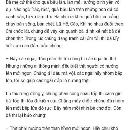
Bà mẹ cứ thế cho quả bầu lăn, lăn mãi, tưởng binh yên vô
sự. Nào ngờ “rắc, rắc”, quả bầu lăn trên những hòn đá có
cạnh sắc, bị vỡ làm đôi. Bà chui ra khỏi quả bầu, co cẳng
chạy bán sống, bán chết. Lũ Hổ, Cáo, Khỉ hò nhau đuổi theo.
Chỉ chốc lát, chúng đã vây kín quanh bà, định xé nát bà để
chén thịt. Trong lúc chúng đang tranh cãi ỏm tỏi thì bà lấy
hết sức can đảm bảo chúng:
– Này các ngài, đằng nào thì tôi cũng bị các ngài ăn thịt.
Nhưng những ai thông minh đều biết thịt người có nướng
lên mới ngon. Chẳng đi đâu mà vội, các ngài hãy nhóm bếp
lên, tôi sẽ giúp các ngài đắp lò nướng thịt.
Lũ thú rừng đồng ý, chúng phân công nhau tốp thì canh giữ
bà, tốp thì tỏa đi kiếm củi. Chẳng mấy chốc, chúng đã nhóm
lên một bếp lửa đỏ rực. Bầy hám mồi nhìn bà chờ đợi. Còn
bà thì lại bảo chúng:
– Thịt phải nướng trên than hồng mới ngon. Hãy chịu khó