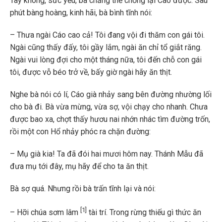
Tay không, sức yếu, bà chẳng thể chống lại Cáo được. Sau
phút bàng hoàng, kinh hãi, bà bình tĩnh nói:
– Thưa ngài Cáo cao cả! Tôi đang vội đi thăm con gái tôi.
Ngài cũng thấy đấy, tôi gầy lắm, ngài ăn chỉ tổ giắt răng.
Ngài vui lòng đợi cho một tháng nữa, tôi đến chỗ con gái
tôi, được vỗ béo trở về, bấy giờ ngài hãy ăn thịt.
Nghe bà nói có lí, Cáo già nhảy sang bên đường nhường lối
cho bà đi. Bà vừa mừng, vừa sợ, vội chạy cho nhanh. Chưa
được bao xa, chợt thấy hươu nai nhớn nhác tìm đường trốn,
rồi một con Hổ nhảy phóc ra chặn đường:
– Mụ già kia! Ta đã đói hai mươi hôm nay. Thánh Mẫu đã
đưa mụ tới đây, mụ hãy để cho ta ăn thịt.
Bà sợ quá. Nhưng rồi bà trấn tĩnh lại và nói:
[1]
– Hỡi chúa sơm lâm
tài trí. Trong rừng thiếu gì thức ăn