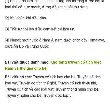
[1] Chúa sơn lâm: chúa của núi rừng. Hổ thường được coi là
loài thú có sức mạnh, đứng đầu các loài thú rừng.
[2] Khỉ chúa: khỉ đầu đàn.
[3] Thề: tự nói lên điều cam kết để làm tin.
[4] Nepal: một nước ở Nam Á, nằm dưới chân dãy Himalaya,
giữa Ấn Độ và Trung Quốc
Bài viết thuộc danh mục:
Kho tàng truyện cổ tích Việt
Nam và thế giới cho bé
Bài viết có thẻ:
Truyện cổ tích hay cho bé
,
Truyện cổ tích
loài vật
,
Truyện cổ tích thế giới
,
Truyện cổ tích thiếu nhi
,
Truyện cổ tích về các loài vật
,
Truyện thông minh cho bé
,
Truyện ý nghĩa cho bé
,
Truyện đọc lớp 5