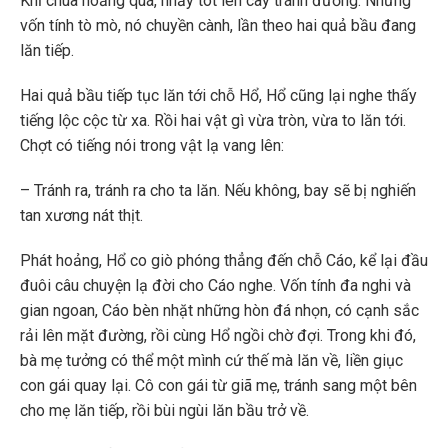
Khỉ chúa hoảng quá, nhảy tót lên cây tránh đường. Nhưng
vốn tính tò mò, nó chuyền cành, lần theo hai quả bầu đang
lăn tiếp.
Hai quả bầu tiếp tục lăn tới chỗ Hổ, Hổ cũng lại nghe thấy
tiếng lộc cộc từ xa. Rồi hai vật gì vừa tròn, vừa to lăn tới.
Chợt có tiếng nói trong vật lạ vang lên:
– Tránh ra, tránh ra cho ta lăn. Nếu không, bay sẽ bị nghiến
tan xương nát thịt.
Phát hoảng, Hổ co giò phóng thẳng đến chỗ Cáo, kể lại đầu
đuôi câu chuyện lạ đời cho Cáo nghe. Vốn tính đa nghi và
gian ngoan, Cáo bèn nhặt những hòn đá nhọn, có cạnh sắc
rải lên mặt đường, rồi cùng Hổ ngồi chờ đợi. Trong khi đó,
bà mẹ tưởng có thể một mình cứ thế mà lăn về, liền giục
con gái quay lại. Cô con gái từ giã mẹ, tránh sang một bên
cho mẹ lăn tiếp, rồi bùi ngùi lăn bầu trở về.