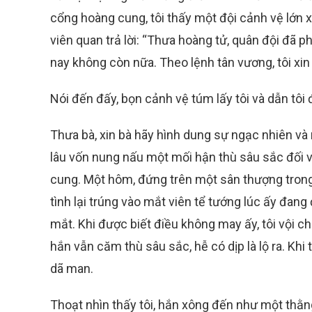
cổng hoàng cung, tôi thấy một đội cảnh vệ lớn xú
viên quan trả lời: “Thưa hoàng tử, quân đội đã ph
nay không còn nữa. Theo lệnh tân vương, tôi xin 
Nói đến đấy, bọn cảnh vệ túm lấy tôi và dẫn tôi
Thưa bà, xin bà hãy hình dung sự ngạc nhiên và n
lâu vốn nung nấu một mối hận thù sâu sắc đối với
cung. Một hôm, đứng trên một sân thượng trong
tình lại trúng vào mắt viên tể tướng lúc ấy đan
mắt. Khi được biết điều không may ấy, tôi vội ch
hắn vẫn căm thù sâu sắc, hễ có dịp là lộ ra. Khi 
dã man.
Thoạt nhìn thấy tôi, hắn xông đến như một thằng