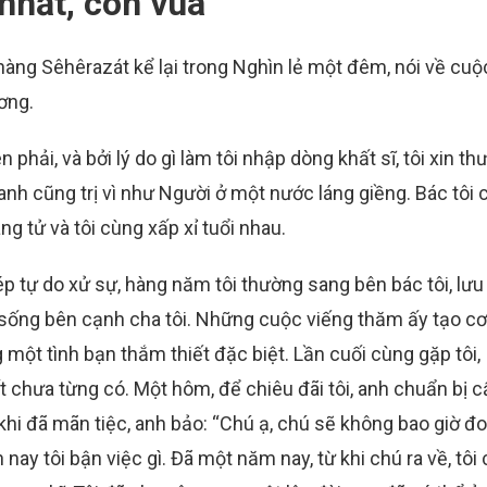
nhất, con vua
àng Sêhêrazát kể lại trong Nghìn lẻ một đêm, nói về cuộ
ơng.
phải, và bởi lý do gì làm tôi nhập dòng khất sĩ, tôi xin th
anh cũng trị vì như Người ở một nước láng giềng. Bác tôi 
 tử và tôi cùng xấp xỉ tuổi nhau.
p tự do xử sự, hàng năm tôi thường sang bên bác tôi, lưu 
về sống bên cạnh cha tôi. Những cuộc viếng thăm ấy tạo cơ
 một tình bạn thắm thiết đặc biệt. Lần cuối cùng gặp tôi,
ất chưa từng có. Một hôm, để chiêu đãi tôi, anh chuẩn bị 
 khi đã mãn tiệc, anh bảo: “Chú ạ, chú sẽ không bao giờ đo
ay tôi bận việc gì. Đã một năm nay, từ khi chú ra về, tôi