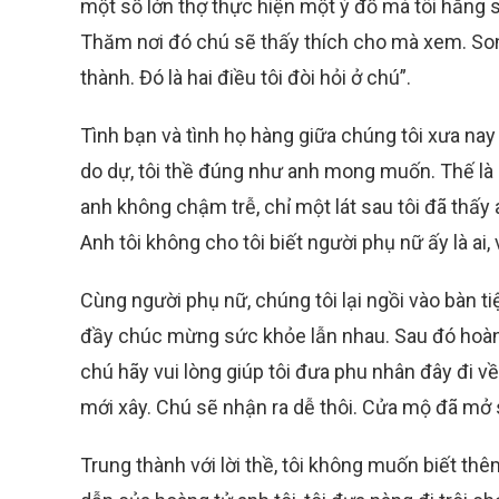
một số lớn thợ thực hiện một ý đồ mà tôi hằng s
Thăm nơi đó chú sẽ thấy thích cho mà xem. Song 
thành. Đó là hai điều tôi đòi hỏi ở chú”.
Tình bạn và tình họ hàng giữa chúng tôi xưa nay 
do dự, tôi thề đúng như anh mong muốn. Thế là an
anh không chậm trễ, chỉ một lát sau tôi đã thấy 
Anh tôi không cho tôi biết người phụ nữ ấy là ai
Cùng người phụ nữ, chúng tôi lại ngồi vào bàn 
đầy chúc mừng sức khỏe lẫn nhau. Sau đó hoàng t
chú hãy vui lòng giúp tôi đưa phu nhân đây đi 
mới xây. Chú sẽ nhận ra dễ thôi. Cửa mộ đã mở s
Trung thành với lời thề, tôi không muốn biết thê