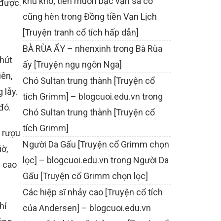
khù khờ; tiền muôn bạc vạn sa cơ
 được.
cũng hèn
trong
Đồng tiền Vạn Lịch
[Truyện tranh cổ tích hấp dẫn]
BÀ RÙA ẤY – nhenxinh
trong
Bà Rùa
chút
ấy [Truyện ngụ ngôn Nga]
iên,
Chó Sultan trung thành [Truyện cổ
 lẫy.
tích Grimm] – blogcuoi.edu.vn
trong
đó.
Chó Sultan trung thành [Truyện cổ
tích Grimm]
c rượu
Người Da Gấu [Truyện cổ Grimm chọn
ờ,
lọc] – blogcuoi.edu.vn
trong
Người Da
m cao
Gấu [Truyện cổ Grimm chọn lọc]
Các hiệp sĩ nhảy cao [Truyện cổ tích
hỉ
của Andersen] – blogcuoi.edu.vn