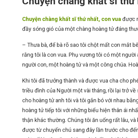
Chuyện chàng khất sĩ thứ 
Chuyện chàng khất sĩ thứ nhất, con vua
được n
đầy sóng gió của một chàng hoàng tử đáng thư
– Thưa bà, để bà rõ sao tôi chột mất con mắt bên 
rằng tôi là con vua. Phụ vương tôi có một người 
người con, một hoàng tử và một công chúa. Hoàng
Khi tôi đã trưởng thành và được vua cha cho phé
triều đình của Người một vài tháng, rồi lại trở 
cho hoàng tử anh tôi và tôi gắn bó với nhau bằng
hoàng tử tiếp tôi với những biểu hiện thân ái nh
thận khác thường. Chúng tôi ăn uống rất lâu, và
được từ chuyến chú sang đây lần trước cho đến n