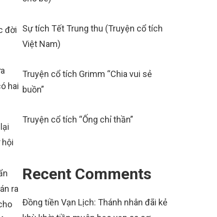
Sự tích Tết Trung thu (Truyện cổ tích
c đời
Việt Nam)
ưa
Truyện cổ tích Grimm “Chia vui sẻ
có hai
buồn”
Truyện cổ tích “Ống chỉ thần”
lại
 hội
Recent Comments
cẩn
án ra
Đồng tiền Vạn Lịch: Thánh nhân đãi kẻ
 cho