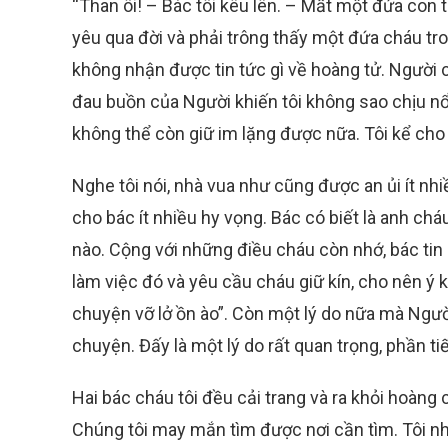
“Than ôi! – Bác tôi kêu lên. – Mất một đứa con 
yêu qua đời và phải trông thấy một đứa cháu tron
không nhận được tin tức gì về hoàng tử. Người
đau buồn của Người khiến tôi không sao chịu nổi.
không thể còn giữ im lặng được nữa. Tôi kể cho 
Nghe tôi nói, nhà vua như cũng được an ủi ít nhi
cho bác ít nhiều hy vọng. Bác có biết là anh chá
nào. Cộng với những điều cháu còn nhớ, bác tin 
làm việc đó và yêu cầu cháu giữ kín, cho nên ý ki
chuyện vỡ lở ồn ào”. Còn một lý do nữa mà Ngườ
chuyện. Đấy là một lý do rất quan trọng, phần t
Hai bác cháu tôi đều cải trang và ra khỏi hoàn
Chúng tôi may mắn tìm được nơi cần tìm. Tôi nhậ