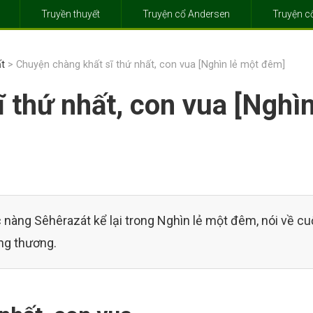
Truyền thuyết
Truyện cổ Andersen
Truyện 
t
> Chuyện chàng khất sĩ thứ nhất, con vua [Nghìn lẻ một đêm]
 thứ nhất, con vua [Nghìn
 nàng Sêhêrazát kể lại trong Nghìn lẻ một đêm, nói về c
ng thương.