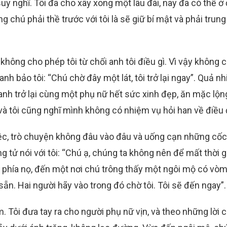
uy nghĩ. Tôi đã cho xây xong một lâu đài, nay đã có thể ở
chú phải thề trước với tôi là sẽ giữ bí mật và phải trung
không cho phép tôi từ chối anh tôi điều gì. Vì vậy không 
h bảo tôi: “Chú chờ đây một lát, tôi trở lại ngay”. Quả nh
anh trở lại cùng một phụ nữ hết sức xinh đẹp, ăn mặc lộng
, và tôi cũng nghĩ mình không có nhiệm vụ hỏi han về điều 
tiệc, trò chuyện không đâu vào đâu và uống cạn những cố
ử nói với tôi: “Chú ạ, chúng ta không nên để mất thời gi
về phía nọ, đến một nơi chú trông thấy một ngôi mộ có vò
ẵn. Hai người hãy vào trong đó chờ tôi. Tôi sẽ đến ngay”.
m. Tôi đưa tay ra cho người phụ nữ vịn, và theo những lời c