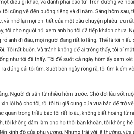
 một điều gì khác, và đành phải cáo từ. Trên đường về ho
ậy tôi cũng về đến buồng riêng và đi nằm. Sáng hôm sau, 
 và nhớ lại mọi chi tiết của một câu chuyện phiêu lưu rất
y, tôi cho người hỏi xem anh họ tôi đã tiếp khách chưa. N
õ anh đi đâu, mọi người đang rất lo lắng. Thế là tôi hiểu
ồi. Tôi rất buồn. Và tránh không để ai trông thấy, tôi bí mậ
iống như tôi đã thấy. Tôi để suốt cả ngày hôm ấy xem xét
a đúng cái tôi tìm. Suốt bốn ngày ròng rã, tôi tìm kiếm vô
 vắng. Người đi săn từ nhiều hôm trước. Chờ đợi lâu sốt ruộ
xin lỗi hộ cho tôi, rồi tôi từ giã cung của vua bác để trở về
ác quan trong triều bác tôi rất lo âu, không biết hoàng tử r
h, tôi không dám làm cho họ thôi băn khoăn, tôi không hé
 đến kinh đô của phụ vương. Nhưng trái với lệ thường, vừa