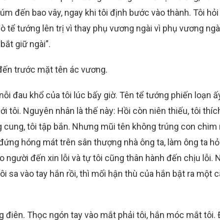
m đến bao vây, ngay khi tôi định bước vào thành. Tôi hỏi 
ò tể tướng lên trị vì thay phụ vương ngài vì phụ vương ngà
bắt giữ ngài”.
 đến trước mặt tên ác vương.
ỗi đau khổ của tôi lúc bấy giờ. Tên tể tướng phiến loạn ấ
 tôi. Nguyên nhân là thế này: Hồi còn niên thiếu, tôi thí
 cung, tôi tập bắn. Nhưng mũi tên không trúng con chim
g đứng hóng mát trên sân thượng nhà ông ta, làm ông ta h
o người đến xin lỗi và tự tôi cũng thân hành đến chịu lỗi.
tôi sa vào tay hắn rồi, thì mối hận thù của hắn bật ra một 
 điên. Thọc ngón tay vào mắt phải tôi, hắn móc mắt tôi. 