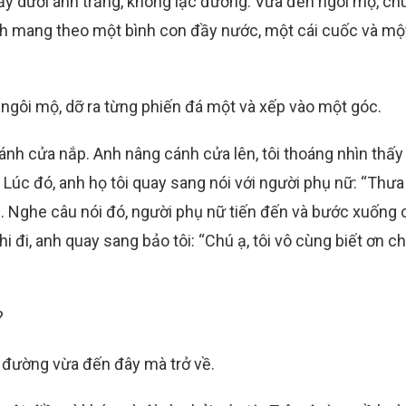
chảy dưới ánh trăng, không lạc đường. Vừa đến ngôi mộ, c
Anh mang theo một bình con đầy nước, một cái cuốc và một
ngôi mộ, dỡ ra từng phiến đá một và xếp vào một góc.
cánh cửa nắp. Anh nâng cánh cửa lên, tôi thoáng nhìn thấy
Lúc đó, anh họ tôi quay sang nói với người phụ nữ: “Thưa
hân”. Nghe câu nói đó, người phụ nữ tiến đến và bước xuống
i đi, anh quay sang bảo tôi: “Chú ạ, tôi vô cùng biết ơn c
?
n đường vừa đến đây mà trở về.