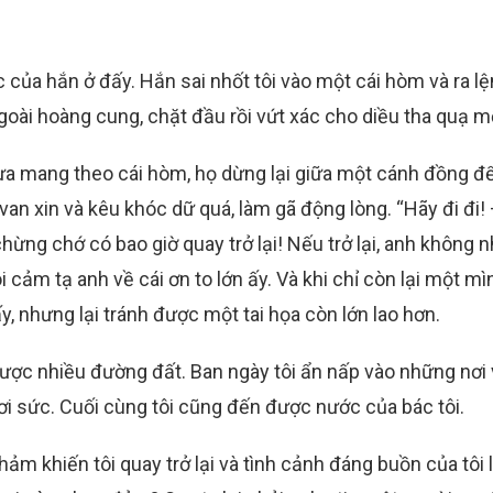
ủa hắn ở đấy. Hắn sai nhốt tôi vào một cái hòm và ra l
goài hoàng cung, chặt đầu rồi vứt xác cho diều tha quạ m
ựa mang theo cái hòm, họ dừng lại giữa một cánh đồng để
an xin và kêu khóc dữ quá, làm gã động lòng. “Hãy đi đi!
chừng chớ có bao giờ quay trở lại! Nếu trở lại, anh không 
 cảm tạ anh về cái ơn to lớn ấy. Và khi chỉ còn lại một mìn
ấy, nhưng lại tránh được một tai họa còn lớn lao hơn.
i được nhiều đường đất. Ban ngày tôi ẩn nấp vào những nơi
i sức. Cuối cùng tôi cũng đến được nước của bác tôi.
hảm khiến tôi quay trở lại và tình cảnh đáng buồn của tôi 