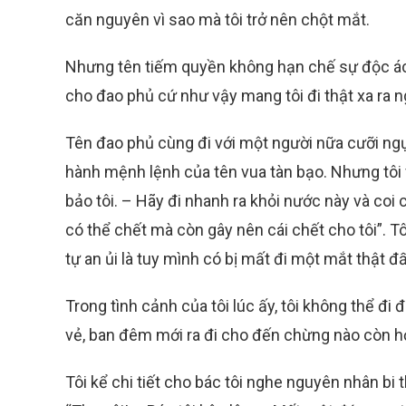
căn nguyên vì sao mà tôi trở nên chột mắt.
Nhưng tên tiếm quyền không hạn chế sự độc ác c
cho đao phủ cứ như vậy mang tôi đi thật xa ra n
Tên đao phủ cùng đi với một người nữa cưỡi ng
hành mệnh lệnh của tên vua tàn bạo. Nhưng tôi v
bảo tôi. – Hãy đi nhanh ra khỏi nước này và coi 
có thể chết mà còn gây nên cái chết cho tôi”. Tôi
tự an ủi là tuy mình có bị mất đi một mắt thật đ
Trong tình cảnh của tôi lúc ấy, tôi không thể đ
vẻ, ban đêm mới ra đi cho đến chừng nào còn hơ
Tôi kể chi tiết cho bác tôi nghe nguyên nhân bi t