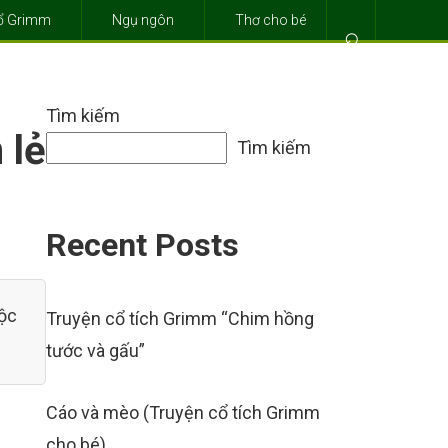
cổ Grimm
Ngụ ngôn
Thơ cho bé
⌕
Tìm kiếm
 lẻ
Tìm kiếm
Recent Posts
uộc
Truyện cổ tích Grimm “Chim hồng
tước và gấu”
Cáo và mèo (Truyện cổ tích Grimm
cho bé)