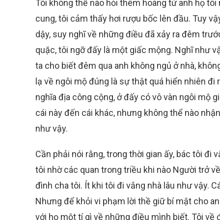
Tôi không thể nào hỏi thêm hoàng tử anh họ tôi
cung, tôi cảm thấy hơi rượu bốc lên đầu. Tuy v
dậy, suy nghĩ về những điều đã xảy ra đêm trước,
quặc, tôi ngỡ đấy là một giấc mộng. Nghĩ như vậ
ta cho biết đêm qua anh không ngủ ở nhà, không r
lạ về ngôi mộ đúng là sự thật quá hiển nhiên đi r
nghĩa địa công cộng, ở đấy có vô vàn ngôi mộ g
cái này đến cái khác, nhưng không thể nào nhận r
như vậy.
Cần phải nói rằng, trong thời gian ấy, bác tôi đi
tôi nhờ các quan trong triều khi nào Người trở về 
đình cha tôi. Ít khi tôi đi vắng nhà lâu như vậy. C
Nhưng để khỏi vi phạm lời thề giữ bí mật cho an
với họ một tí gì về những điều mình biết. Tôi về