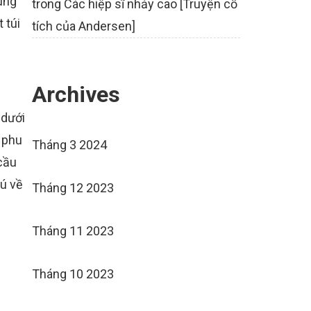
húng
trong
Các hiệp sĩ nhảy cao [Truyện cổ
 túi
tích của Andersen]
Archives
 dưới
 phu
Tháng 3 2024
 cầu
hú về
Tháng 12 2023
Tháng 11 2023
Tháng 10 2023