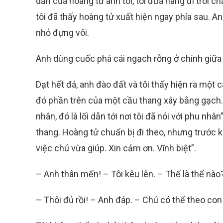
dẫn của hoàng tử anh tôi, tôi đưa nàng đi trôi 
tôi đã thấy hoàng tử xuất hiện ngay phía sau. 
nhỏ đựng vôi.
Anh dùng cuốc phá cái ngạch rỗng ở chính giữa 
Dạt hết đá, anh đào đất và tôi thấy hiện ra một 
đó phần trên của một cầu thang xây bằng gạch. 
nhân, đó là lối dẫn tới nơi tôi đã nói với phu n
thang. Hoàng tử chuẩn bị đi theo, nhưng trước kh
việc chú vừa giúp. Xin cảm ơn. Vĩnh biệt”.
– Anh thân mến! – Tôi kêu lên. – Thế là thế nào
– Thôi đủ rồi! – Anh đáp. – Chú có thể theo co