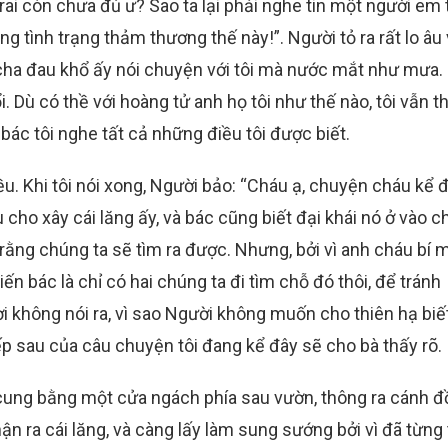
trai còn chưa đủ ư? Sao ta lại phải nghe tin một người em
g tình trạng thảm thương thế này!”. Người tỏ ra rất lo âu 
 cha đau khổ ấy nói chuyện với tôi mà nước mắt như mưa.
 Dù có thề với hoàng tử anh họ tôi như thế nào, tôi vẫn t
bác tôi nghe tất cả những điều tôi được biết.
ều. Khi tôi nói xong, Người bảo: “Cháu ạ, chuyện cháu kể đ
u cho xây cái lăng ấy, và bác cũng biết đại khái nó ở vào c
rằng chúng ta sẽ tìm ra được. Nhưng, bởi vì anh cháu bí 
ến bác là chỉ có hai chúng ta đi tìm chỗ đó thôi, để tránh
i không nói ra, vì sao Người không muốn cho thiên hạ biế
iếp sau của câu chuyện tôi đang kể đây sẽ cho bà thấy rõ.
g cung bằng một cửa ngách phía sau vườn, thông ra cánh đ
n ra cái lăng, và càng lấy làm sung sướng bởi vì đã từng