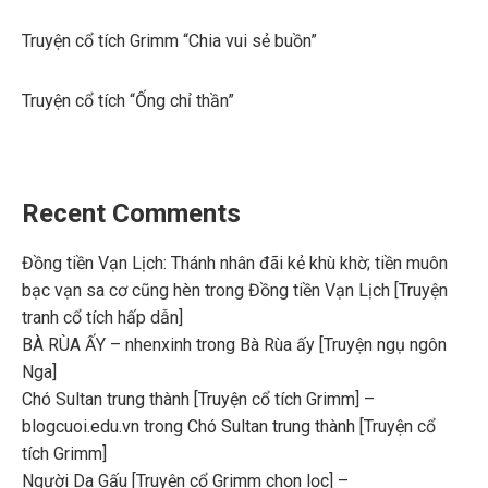
Truyện cổ tích Grimm “Chia vui sẻ buồn”
Truyện cổ tích “Ống chỉ thần”
Recent Comments
Đồng tiền Vạn Lịch: Thánh nhân đãi kẻ khù khờ; tiền muôn
bạc vạn sa cơ cũng hèn
trong
Đồng tiền Vạn Lịch [Truyện
tranh cổ tích hấp dẫn]
BÀ RÙA ẤY – nhenxinh
trong
Bà Rùa ấy [Truyện ngụ ngôn
Nga]
Chó Sultan trung thành [Truyện cổ tích Grimm] –
blogcuoi.edu.vn
trong
Chó Sultan trung thành [Truyện cổ
tích Grimm]
Người Da Gấu [Truyện cổ Grimm chọn lọc] –