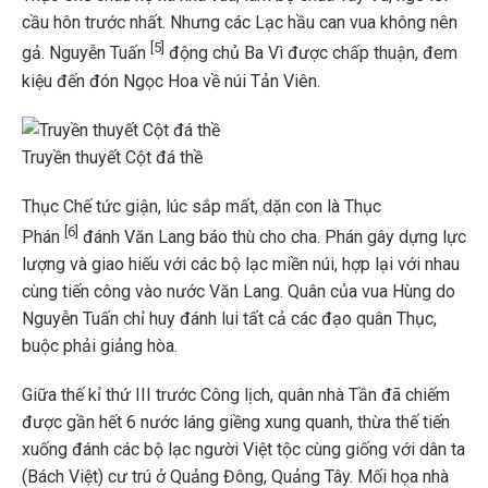
cầu hôn trước nhất. Nhưng các Lạc hầu can vua không nên
[5]
gả. Nguyễn Tuấn
động chủ Ba Vì được chấp thuận, đem
kiệu đến đón Ngọc Hoa về núi Tản Viên.
Truyền thuyết Cột đá thề
Thục Chế tức giận, lúc sắp mất, dặn con là Thục
[6]
Phán
đánh Văn Lang báo thù cho cha. Phán gây dựng lực
lượng và giao hiếu với các bộ lạc miền núi, hợp lại với nhau
cùng tiến công vào nước Văn Lang. Quân của vua Hùng do
Nguyễn Tuấn chỉ huy đánh lui tất cả các đạo quân Thục,
buộc phải giảng hòa.
Giữa thế kỉ thứ III trước Công lịch, quân nhà Tần đã chiếm
được gần hết 6 nước láng giềng xung quanh, thừa thế tiến
xuống đánh các bộ lạc người Việt tộc cùng giống với dân ta
(Bách Việt) cư trú ở Quảng Đông, Quảng Tây. Mối họa nhà