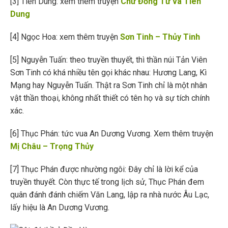
[3] Tiên Dung: xem thêm truyện
Chử Đồng Tử và Tiên
Dung
[4] Ngọc Hoa: xem thêm truyện
Sơn Tinh – Thủy Tinh
[5] Nguyễn Tuấn: theo truyền thuyết, thì thần núi Tản Viên
Sơn Tinh có khá nhiều tên gọi khác nhau: Hương Lang, Kì
Mạng hay Nguyễn Tuấn. Thật ra Sơn Tinh chỉ là một nhân
vật thần thoại, không nhất thiết có tên họ và sự tích chính
xác.
[6] Thục Phán: tức vua An Dương Vương. Xem thêm truyện
Mị Châu – Trọng Thủy
[7] Thục Phán được nhường ngôi: Đây chỉ là lời kể của
truyền thuyết. Còn thực tế trong lịch sử, Thục Phán đem
quân đánh đánh chiếm Văn Lang, lập ra nhà nước Âu Lạc,
lấy hiệu là An Dương Vương.