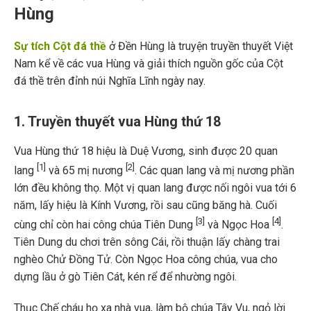
Hùng
Sự tích Cột đá thề
ở Đền Hùng là truyện truyền thuyết Việt
Nam kể về các vua Hùng và giải thích nguồn gốc của Cột
đá thề trên đỉnh núi Nghĩa Lĩnh ngày nay.
1. Truyền thuyết vua Hùng thứ 18
Vua Hùng thứ 18 hiệu là Duệ Vương, sinh được 20 quan
[1]
[2]
lang
và 65 mị nương
. Các quan lang và mị nương phần
lớn đều không thọ. Một vị quan lang được nối ngôi vua tới 6
năm, lấy hiệu là Kính Vương, rồi sau cũng băng hà. Cuối
[3]
[4]
cùng chỉ còn hai công chúa Tiên Dung
và Ngọc Hoa
.
Tiên Dung du chơi trên sông Cái, rồi thuận lấy chàng trai
nghèo Chử Đồng Tử. Còn Ngọc Hoa công chúa, vua cho
dựng lầu ở gò Tiên Cát, kén rể để nhường ngôi.
Thục Chế cháu họ xa nhà vua, làm bộ chúa Tây Vu, ngỏ lời