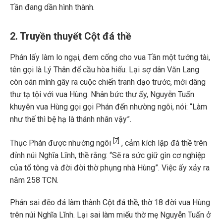
Tần đang dần hình thành.
2. Truyền thuyết Cột đá thề
Phán lấy làm lo ngại, đem cống cho vua Tần một tướng tài,
tên gọi là Lý Thân để cầu hòa hiếu. Lại sợ dân Văn Lang
còn oán mình gây ra cuộc chiến tranh dạo trước, mới dâng
thư tạ tội với vua Hùng. Nhân bức thư ấy, Nguyễn Tuấn
khuyên vua Hùng gọi gọi Phán đến nhường ngôi, nói: “Làm
như thế thì bệ hạ là thánh nhân vậy”.
[7]
Thục Phán được nhường ngôi
, cảm kích lập đá thề trên
đỉnh núi Nghĩa Lĩnh, thề rằng: “Sẽ ra sức giữ gìn cơ nghiệp
của tổ tông và đời đời thờ phụng nhà Hùng”. Việc ấy xảy ra
năm 258 TCN.
Phán sai đẽo đá làm thành
Cột đá thề
, thờ 18 đời vua Hùng
trên núi Nghĩa Lĩnh. Lại sai làm miếu thờ mẹ Nguyễn Tuấn ở