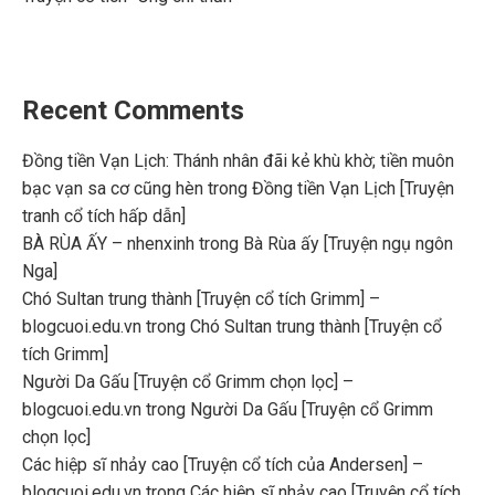
Recent Comments
Đồng tiền Vạn Lịch: Thánh nhân đãi kẻ khù khờ; tiền muôn
bạc vạn sa cơ cũng hèn
trong
Đồng tiền Vạn Lịch [Truyện
tranh cổ tích hấp dẫn]
BÀ RÙA ẤY – nhenxinh
trong
Bà Rùa ấy [Truyện ngụ ngôn
Nga]
Chó Sultan trung thành [Truyện cổ tích Grimm] –
blogcuoi.edu.vn
trong
Chó Sultan trung thành [Truyện cổ
tích Grimm]
Người Da Gấu [Truyện cổ Grimm chọn lọc] –
blogcuoi.edu.vn
trong
Người Da Gấu [Truyện cổ Grimm
chọn lọc]
Các hiệp sĩ nhảy cao [Truyện cổ tích của Andersen] –
blogcuoi.edu.vn
trong
Các hiệp sĩ nhảy cao [Truyện cổ tích