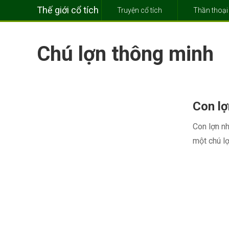
Thế giới cổ tích
Truyện cổ tích
Thần thoại
Chú lợn thông minh
Con lợ
Con lợn nh
một chú lợ