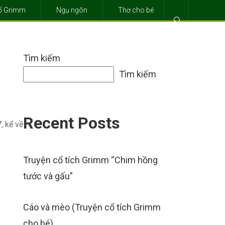
cổ Grimm
Ngụ ngôn
Thơ cho bé
⌕
Tìm kiếm
Tìm kiếm
Recent Posts
, kể về
Truyện cổ tích Grimm “Chim hồng
tước và gấu”
Cáo và mèo (Truyện cổ tích Grimm
cho bé)