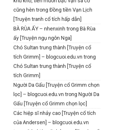
khù khờ; tiền muôn bạc vạn sa cơ
cũng hèn
trong
Đồng tiền Vạn Lịch
[Truyện tranh cổ tích hấp dẫn]
BÀ RÙA ẤY – nhenxinh
trong
Bà Rùa
ấy [Truyện ngụ ngôn Nga]
Chó Sultan trung thành [Truyện cổ
tích Grimm] – blogcuoi.edu.vn
trong
Chó Sultan trung thành [Truyện cổ
tích Grimm]
Người Da Gấu [Truyện cổ Grimm chọn
lọc] – blogcuoi.edu.vn
trong
Người Da
Gấu [Truyện cổ Grimm chọn lọc]
Các hiệp sĩ nhảy cao [Truyện cổ tích
của Andersen] – blogcuoi.edu.vn