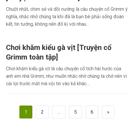
Chuột nhắt, chim sẻ và dồi nướng là câu chuyện cổ Grimm ý
nghĩa, nhắc nhở chúng ta khi đã là bạn bè phải sống đoàn
kết, tin tưởng, không nên đố kị với nhau...
Chơi khăm kiểu gà vịt [Truyện cổ
Grimm toàn tập]
Chơi khăm kiểu gà vịt là câu chuyện cổ tích hài hước của
anh em nhà Grimm, như muốn nhắc nhở chúng ta chớ nên vì
cái lợi trước mắt mà vội tin vào kẻ khác....
Phân
1
2
…
5
6
»
trang
bài