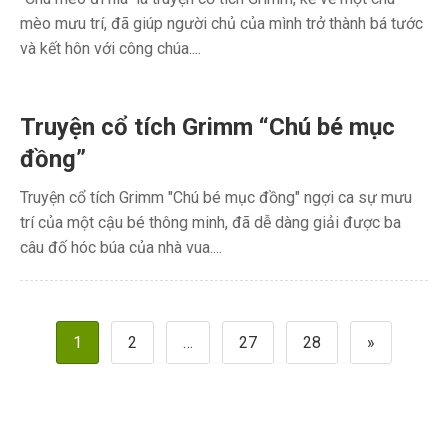
mèo mưu trí, đã giúp người chủ của mình trở thành bá tước
và kết hôn với công chúa....
Truyện cổ tích Grimm “Chú bé mục
đồng”
Truyện cổ tích Grimm "Chú bé mục đồng" ngợi ca sự mưu
trí của một cậu bé thông minh, đã dễ dàng giải được ba
câu đố hóc búa của nhà vua....
Phân
1
2
…
27
28
»
trang
bài
viết