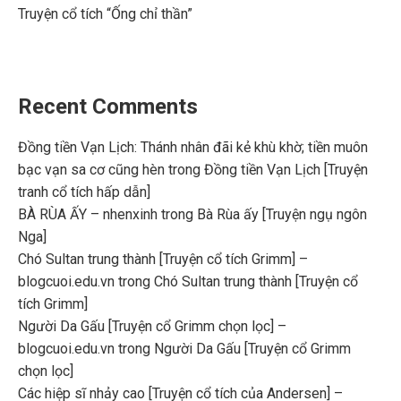
Truyện cổ tích “Ống chỉ thần”
Recent Comments
Đồng tiền Vạn Lịch: Thánh nhân đãi kẻ khù khờ; tiền muôn
bạc vạn sa cơ cũng hèn
trong
Đồng tiền Vạn Lịch [Truyện
tranh cổ tích hấp dẫn]
BÀ RÙA ẤY – nhenxinh
trong
Bà Rùa ấy [Truyện ngụ ngôn
Nga]
Chó Sultan trung thành [Truyện cổ tích Grimm] –
blogcuoi.edu.vn
trong
Chó Sultan trung thành [Truyện cổ
tích Grimm]
Người Da Gấu [Truyện cổ Grimm chọn lọc] –
blogcuoi.edu.vn
trong
Người Da Gấu [Truyện cổ Grimm
chọn lọc]
Các hiệp sĩ nhảy cao [Truyện cổ tích của Andersen] –