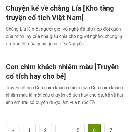
Chuyện kể về chàng Lía [Kho tàng
truyện cổ tích Việt Nam]
Chàng Lía là một người giỏi võ nghệ đã tập hợp đội quân
của mình lấy của nhà giàu chia cho người nghèo, chống lại
sự bóc lột của quan quân triều Nguyễn....
Con chim khách nhiệm màu [Truyện
cổ tích hay cho bé]
Truyện cổ tích Con chim khách nhiệm màu Con chim khách
nhiệm màu là một câu chuyện cổ tích hay cho bé, kể về hai
anh em trai có duyên được làm vua nước Tề ...
Phân
«
1
2
…
5
6
7