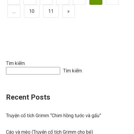
trang
…
10
11
»
bài
viết
Tìm kiếm
Tìm kiếm
Recent Posts
Truyện cổ tích Grimm “Chim hồng tước và gấu”
Cáo và mèo (Truyện cổ tích Grimm cho bé)