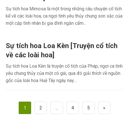
Sự tích hoa Mimosa là một trong những câu chuyện cổ tích
kể về các loài hoa, ca ngợi tình yêu thủy chung son sắc của
một cặp tình nhân bị gia đình ngăn cấm...
Sự tích hoa Loa Kèn [Truyện cổ tích
về các loài hoa]
Sự tích hoa Loa Kèn là truyện cổ tích của Pháp, ngợi ca tình
yêu chung thủy của một cô gái, qua đó giải thích về nguồn
gốc của loài hoa Huệ Tây ngày nay....
Phân
1
2
…
4
5
»
trang
bài