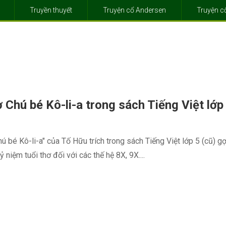
Truyền thuyết
Truyện cổ Andersen
Truyện 
ơ Chú bé Kô-li-a trong sách Tiếng Việt lớp
hú bé Kô-li-a" của Tố Hữu trích trong sách Tiếng Việt lớp 5 (cũ) gợi
ỷ niệm tuổi thơ đối với các thế hệ 8X, 9X....