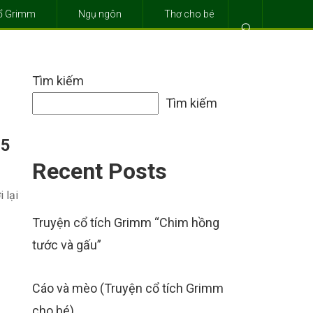
cổ Grimm
Ngụ ngôn
Thơ cho bé
⌕
Tìm kiếm
Tìm kiếm
 5
Recent Posts
 lại
Truyện cổ tích Grimm “Chim hồng
tước và gấu”
Cáo và mèo (Truyện cổ tích Grimm
cho bé)