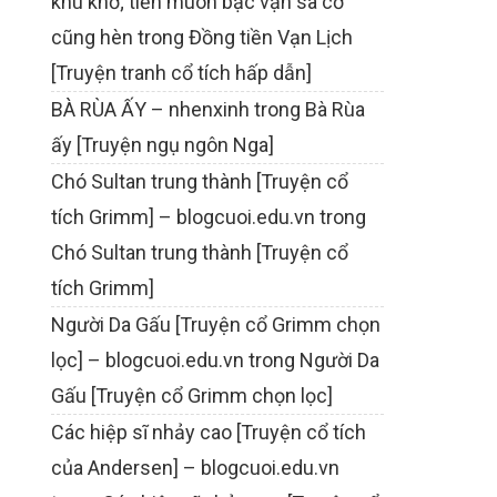
khù khờ; tiền muôn bạc vạn sa cơ
cũng hèn
trong
Đồng tiền Vạn Lịch
[Truyện tranh cổ tích hấp dẫn]
BÀ RÙA ẤY – nhenxinh
trong
Bà Rùa
ấy [Truyện ngụ ngôn Nga]
Chó Sultan trung thành [Truyện cổ
tích Grimm] – blogcuoi.edu.vn
trong
Chó Sultan trung thành [Truyện cổ
tích Grimm]
Người Da Gấu [Truyện cổ Grimm chọn
lọc] – blogcuoi.edu.vn
trong
Người Da
Gấu [Truyện cổ Grimm chọn lọc]
Các hiệp sĩ nhảy cao [Truyện cổ tích
của Andersen] – blogcuoi.edu.vn