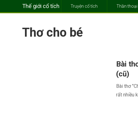
Thế giới cổ tích
Truyện cổ tích
Thần thoại
Thơ cho bé
Bài th
(cũ)
Bài thơ "C
rất nhiều k