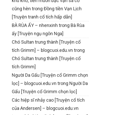
khù khờ; tiền muôn bạc vạn sa cơ
cũng hèn
trong
Đồng tiền Vạn Lịch
[Truyện tranh cổ tích hấp dẫn]
BÀ RÙA ẤY – nhenxinh
trong
Bà Rùa
ấy [Truyện ngụ ngôn Nga]
Chó Sultan trung thành [Truyện cổ
tích Grimm] – blogcuoi.edu.vn
trong
Chó Sultan trung thành [Truyện cổ
tích Grimm]
Người Da Gấu [Truyện cổ Grimm chọn
lọc] – blogcuoi.edu.vn
trong
Người Da
Gấu [Truyện cổ Grimm chọn lọc]
Các hiệp sĩ nhảy cao [Truyện cổ tích
của Andersen] – blogcuoi.edu.vn