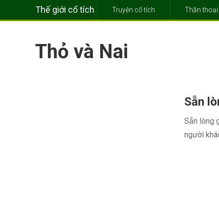
Thế giới cổ tích
Truyện cổ tích
Thần thoại
Thỏ và Nai
Sẵn lò
Sẵn lòng g
người khác