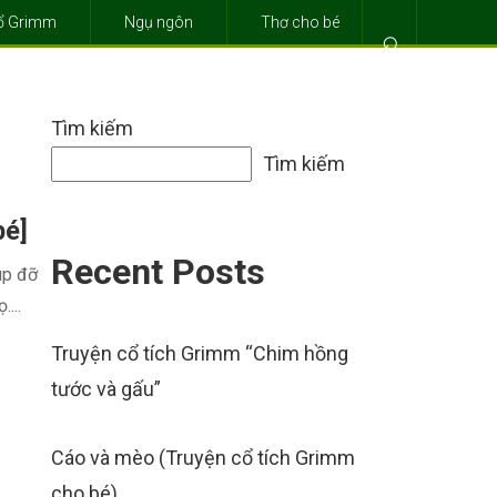
cổ Grimm
Ngụ ngôn
Thơ cho bé
⌕
Tìm kiếm
Tìm kiếm
bé]
Recent Posts
úp đỡ
...
Truyện cổ tích Grimm “Chim hồng
tước và gấu”
Cáo và mèo (Truyện cổ tích Grimm
cho bé)