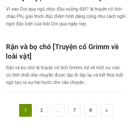
Vì sao Dơi quạ ngủ chúc đầu xuống đất? là truyện cổ tích
châu Phi, giải thích đặc điểm hình dáng cũng như cách nghỉ
ngơi đặc biệt của loài Dơi quạ ngày nay...
Rận và bọ chó [Truyện cổ Grimm về
loài vật]
Rận và bọ chó là truyện cổ tích Grimm, kể về một sự việc
có tính chất dây chuyền được lặp đi lặp lại và kết thúc bất
ngờ tạo ra sự hài hước cho câu chuyện....
Phân
1
2
…
7
8
»
trang
bài