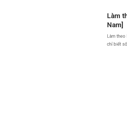
Làm th
Nam]
Làm theo l
chỉ biết s