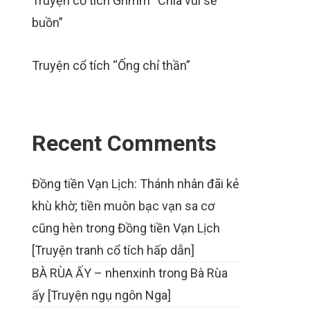
Truyện cổ tích Grimm “Chia vui sẻ
buồn”
Truyện cổ tích “Ống chỉ thần”
Recent Comments
Đồng tiền Vạn Lịch: Thánh nhân đãi kẻ
khù khờ; tiền muôn bạc vạn sa cơ
cũng hèn
trong
Đồng tiền Vạn Lịch
[Truyện tranh cổ tích hấp dẫn]
BÀ RÙA ẤY – nhenxinh
trong
Bà Rùa
ấy [Truyện ngụ ngôn Nga]