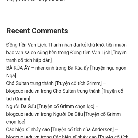
Recent Comments
Đồng tiền Vạn Lịch: Thánh nhân đãi kẻ khù khờ; tiền muôn
bạc vạn sa cơ cũng hèn
trong
Đồng tiền Vạn Lịch [Truyện
tranh cổ tích hấp dẫn]
BÀ RÙA ẤY – nhenxinh
trong
Bà Rùa ấy [Truyện ngụ ngôn
Nga]
Chó Sultan trung thành [Truyện cổ tích Grimm] –
blogcuoi.edu.vn
trong
Chó Sultan trung thành [Truyện cổ
tích Grimm]
Người Da Gấu [Truyện cổ Grimm chọn lọc] –
blogcuoi.edu.vn
trong
Người Da Gấu [Truyện cổ Grimm
chọn lọc]
Các hiệp sĩ nhảy cao [Truyện cổ tích của Andersen] –
blogcuoi.edu.vn
trong
Các hiệp sĩ nhảy cao [Truyện cổ tích