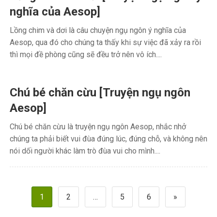
nghĩa của Aesop]
Lồng chim và dơi là câu chuyện ngụ ngôn ý nghĩa của
Aesop, qua đó cho chúng ta thấy khi sự việc đã xảy ra rồi
thì mọi đề phòng cũng sẽ đều trở nên vô ích....
Chú bé chăn cừu [Truyện ngụ ngôn
Aesop]
Chú bé chăn cừu là truyện ngụ ngôn Aesop, nhắc nhở
chúng ta phải biết vui đùa đúng lúc, đúng chỗ, và không nên
nói dối người khác làm trò đùa vui cho mình....
Phân
1
2
…
5
6
»
trang