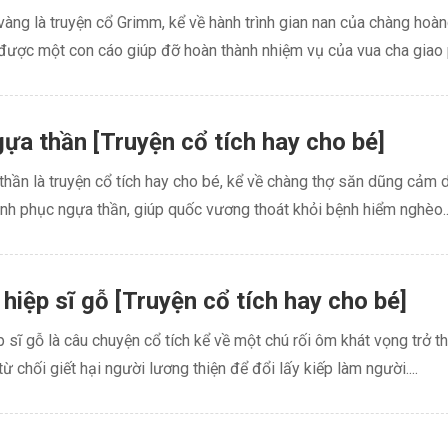
àng là truyện cổ Grimm, kể về hành trình gian nan của chàng hoàn
được một con cáo giúp đỡ hoàn thành nhiệm vụ của vua cha giao p
ựa thần [Truyện cổ tích hay cho bé]
hần là truyện cổ tích hay cho bé, kể về chàng thợ săn dũng cảm d
inh phục ngựa thần, giúp quốc vương thoát khỏi bệnh hiểm nghèo...
hiệp sĩ gỗ [Truyện cổ tích hay cho bé]
 sĩ gỗ là câu chuyện cổ tích kể về một chú rối ôm khát vọng trở t
từ chối giết hại người lương thiện để đổi lấy kiếp làm người....