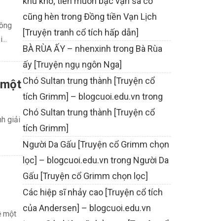
khù khờ; tiền muôn bạc vạn sa cơ
cũng hèn
trong
Đồng tiền Vạn Lịch
công
[Truyện tranh cổ tích hấp dẫn]
...
BÀ RÙA ẤY – nhenxinh
trong
Bà Rùa
ấy [Truyện ngụ ngôn Nga]
Chó Sultan trung thành [Truyện cổ
 một
tích Grimm] – blogcuoi.edu.vn
trong
Chó Sultan trung thành [Truyện cổ
h giải
tích Grimm]
Người Da Gấu [Truyện cổ Grimm chọn
lọc] – blogcuoi.edu.vn
trong
Người Da
Gấu [Truyện cổ Grimm chọn lọc]
Các hiệp sĩ nhảy cao [Truyện cổ tích
của Andersen] – blogcuoi.edu.vn
ề một