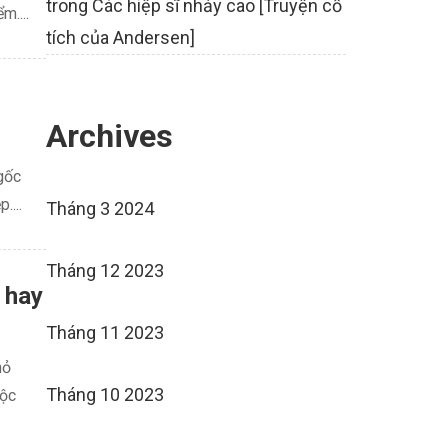
trong
Các hiệp sĩ nhảy cao [Truyện cổ
m....
tích của Andersen]
Archives
gốc
....
Tháng 3 2024
Tháng 12 2023
 hay
Tháng 11 2023
hỏ
Tháng 10 2023
uộc