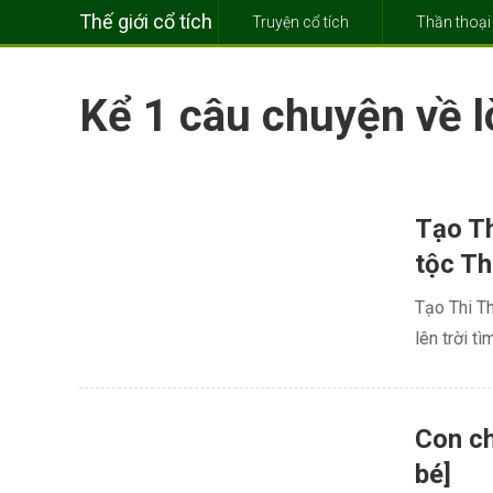
Thế giới cổ tích
Truyện cổ tích
Thần thoại
Kể 1 câu chuyện về 
Tạo Th
tộc Th
Tạo Thi Th
lên trời t
Con ch
bé]