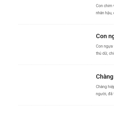
Con chim v
nhân hậu, 
Con ng
Con ngựa t
thú dữ, ch
Chàng 
Chàng hiệp
người, đã 