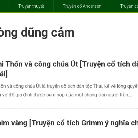
Truyền thuyết
Truyện cổ Andersen
Truyện 
lòng dũng cảm
i Thốn và công chúa Út [Truyện cổ tích d
ái]
ốn và công chúa Út là truyện cổ tích dân tộc Thái, kể về lòng quyế
ìm vợ để gia đình được sum họp của một chàng trai người trần....
im vàng [Truyện cổ tích Grimm ý nghĩa c