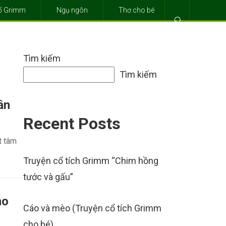
cổ Grimm
Ngụ ngôn
Thơ cho bé
⌕
Tìm kiếm
Tìm kiếm
ân
Recent Posts
t tâm
Truyện cổ tích Grimm “Chim hồng
tước và gấu”
ho
Cáo và mèo (Truyện cổ tích Grimm
cho bé)