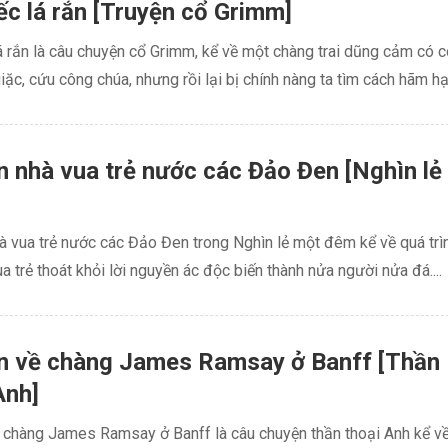
ếc lá rắn [Truyện cổ Grimm]
á rắn là câu chuyện cổ Grimm, kể về một chàng trai dũng cảm có 
iặc, cứu công chúa, nhưng rồi lại bị chính nàng ta tìm cách hãm hại
 nhà vua trẻ nước các Đảo Đen [Nghìn lẻ
 vua trẻ nước các Đảo Đen trong Nghìn lẻ một đêm kể về quá trìn
a trẻ thoát khỏi lời nguyền ác độc biến thành nửa người nửa đá....
n về chàng James Ramsay ở Banff [Thần
Anh]
 chàng James Ramsay ở Banff là câu chuyện thần thoại Anh kể v