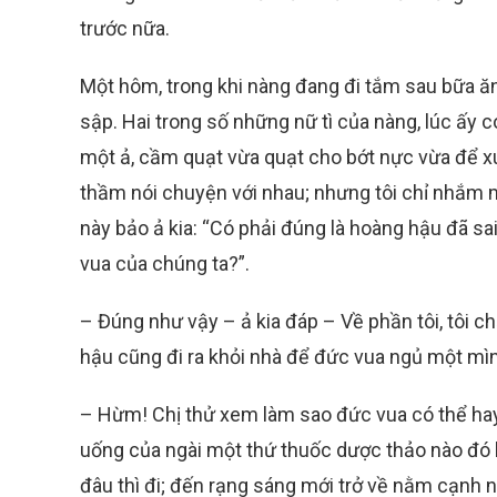
trước nữa.
Một hôm, trong khi nàng đang đi tắm sau bữa ă
sập. Hai trong số những nữ tì của nàng, lúc ấy 
một ả, cầm quạt vừa quạt cho bớt nực vừa để xua
thầm nói chuyện với nhau; nhưng tôi chỉ nhắm m
này bảo ả kia: “Có phải đúng là hoàng hậu đã 
vua của chúng ta?”.
– Đúng như vậy – ả kia đáp – Về phần tôi, tôi c
hậu cũng đi ra khỏi nhà để đức vua ngủ một mìn
– Hừm! Chị thử xem làm sao đức vua có thể ha
uống của ngài một thứ thuốc dược thảo nào đó 
đâu thì đi; đến rạng sáng mới trở về nằm cạnh n