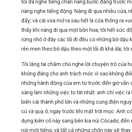
tôi đã nghe tiếng chân nàng bước đằng trước mì
nàng nghe tiếng động. Nàng đi qua nhiều cửa, 
đấy; và cái vừa mở ra sau hết là cửa thông ra vư
thấy khi nàng đi qua một bồn hoa; tôi hết sức d
rừng nhỏ ở đây các lối đi đều có những bờ dậu k
rén men theo bờ dậu theo một lối đi khá dài, tô
Tôi lắng tai chăm chú nghe lời chuyện trò của h
không đáng cho anh trách móc vì sao không đến 
những hành động của em từ trước đến giờ vẫn c
sàng làm những việc to tát nhất: anh chỉ việc r
biến cái thành phố lớn và những cung điện nguy
cú và quạ ở, ngay trước khi mặt trời mọc. Anh
dựng kiên cố này sang bên kia núi Côcadơ, đến 
nói một tiếng, và tất cả những chốn này sẽ thay 