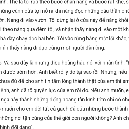
nh. Thế là tôi rấp theo bước chân nàng và bước rất khẽ, 
những cánh cửa tự mở ra khi nàng đọc những câu thần ch
ờn. Nàng đi vào vườn. Tôi dừng lại ở cửa này để nàng khỏi
õi theo nàng qua đêm tối, và nhận thấy nàng đi vào một k
há dày chạy dọc hai bên. Tôi vào rừng bằng một lối khác, 
i nhìn thấy nàng đi dạo cùng một người đàn ông.
ọ. Và sau đây là những điều hoàng hậu nói với nhân tình: 
được sớm hơn. Anh biết rõ lý do tại sao rồi. Nhưng, nếu 
hưa đủ để cho anh tin tấm lòng thành thật của em thì e
a lệnh, anh đã rõ quyền lực của em rồi đó. Nếu anh muốn, 
 nga này thành những đống hoang tàn kinh tởm chỉ có chó
 có muốn cho em dời tất cả gạch đá của những bước thành
những nơi tận cùng của thế giới con người không? Anh ch
hình đổi dạng”.