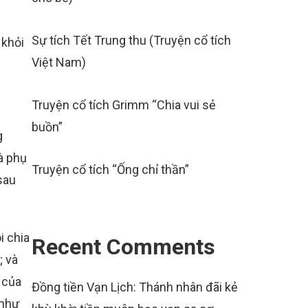
Sự tích Tết Trung thu (Truyện cổ tích
 khỏi
Việt Nam)
Truyện cổ tích Grimm “Chia vui sẻ
buồn”
g
à phụ
Truyện cổ tích “Ống chỉ thần”
sau
i chia
Recent Comments
; và
 của
Đồng tiền Vạn Lịch: Thánh nhân đãi kẻ
 như