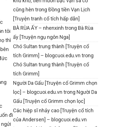
khù khờ; tiền muôn bạc vạn sa cơ
cũng hèn
trong
Đồng tiền Vạn Lịch
[Truyện tranh cổ tích hấp dẫn]
ếc
BÀ RÙA ẤY – nhenxinh
trong
Bà Rùa
n tôi
ấy [Truyện ngụ ngôn Nga]
ọ thì
Chó Sultan trung thành [Truyện cổ
 bên
tích Grimm] – blogcuoi.edu.vn
trong
 đức
Chó Sultan trung thành [Truyện cổ
tích Grimm]
àng
Người Da Gấu [Truyện cổ Grimm chọn
lọc] – blogcuoi.edu.vn
trong
Người Da
Gấu [Truyện cổ Grimm chọn lọc]
c
Các hiệp sĩ nhảy cao [Truyện cổ tích
uốn đi
của Andersen] – blogcuoi.edu.vn
 ngửi