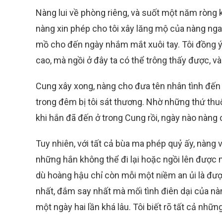
Nàng lui về phòng riêng, và suốt một năm ròng kh
nàng xin phép cho tôi xây lăng mộ của nàng ng
mồ cho đến ngày nhắm mắt xuôi tay. Tôi đồng ý,
cao, mà ngồi ở đây ta có thể trông thấy được, v
Cung xây xong, nàng cho đưa tên nhân tình đến
trong đêm bị tôi sát thương. Nhờ những thứ thuố
khi hắn đã đến ở trong Cung rồi, ngày nào nàng
Tuy nhiên, với tất cả bùa ma phép quỷ ấy, nàng
những hắn không thể đi lại hoặc ngồi lên được 
dù hoàng hậu chỉ còn mỗi một niềm an ủi là đượ
nhất, đắm say nhất mà mối tình điên dại của n
một ngày hai lần khá lâu. Tôi biết rõ tất cả nhữ