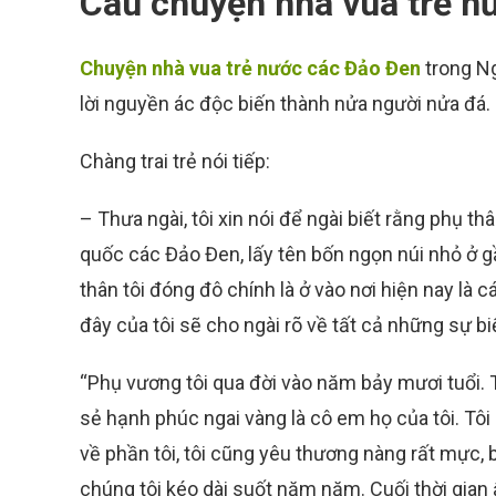
Câu chuyện nhà vua trẻ n
Chuyện nhà vua trẻ nước các Đảo Đen
trong Ng
lời nguyền ác độc biến thành nửa người nửa đá.
Chàng trai trẻ nói tiếp:
– Thưa ngài, tôi xin nói để ngài biết rằng phụ t
quốc các Đảo Đen, lấy tên bốn ngọn núi nhỏ ở g
thân tôi đóng đô chính là ở vào nơi hiện nay là
đây của tôi sẽ cho ngài rõ về tất cả những sự bi
“Phụ vương tôi qua đời vào năm bảy mươi tuổi. Tôi
sẻ hạnh phúc ngai vàng là cô em họ của tôi. Tôi 
về phần tôi, tôi cũng yêu thương nàng rất mực, 
chúng tôi kéo dài suốt năm năm. Cuối thời gian 