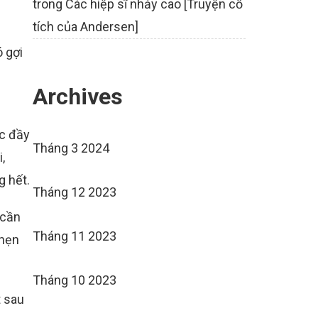
trong
Các hiệp sĩ nhảy cao [Truyện cổ
tích của Andersen]
ó gợi
Archives
ớc đầy
Tháng 3 2024
,
g hết.
Tháng 12 2023
 cần
Tháng 11 2023
nhẹn
Tháng 10 2023
t sau