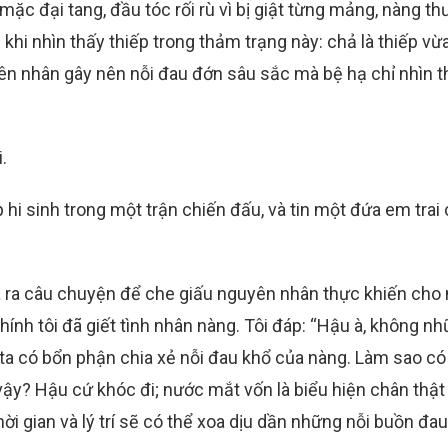
 mặc đại tang, đầu tóc rối rù vì bị giật từng mảng, nàng th
ạ khi nhìn thấy thiếp trong thảm trạng này: chả là thiếp vừ
ên nhân gây nên nỗi đau đớn sâu sắc mà bệ hạ chỉ nhìn t
.
 hi sinh trong một trận chiến đấu, và tin một đứa em trai
 ra câu chuyện để che giấu nguyên nhân thực khiến cho
hính tôi đã giết tình nhân nàng. Tôi đáp: “Hậu à, không nh
 ta có bổn phận chia xẻ nỗi đau khổ của nàng. Làm sao có
vậy? Hậu cứ khóc đi; nước mắt vốn là biểu hiện chân thật
i gian và lý trí sẽ có thể xoa dịu dần những nỗi buồn đau