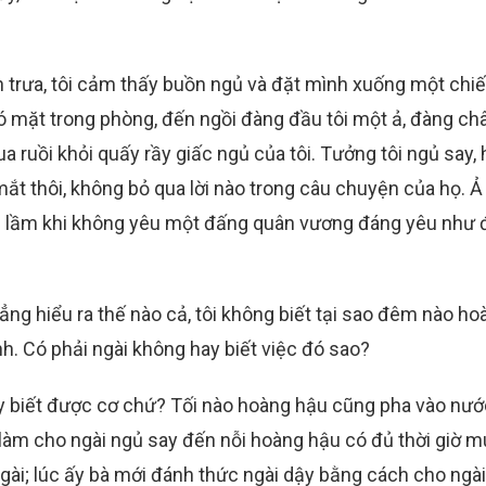
n trưa, tôi cảm thấy buồn ngủ và đặt mình xuống một chi
có mặt trong phòng, đến ngồi đàng đầu tôi một ả, đàng châ
 ruồi khỏi quấy rầy giấc ngủ của tôi. Tưởng tôi ngủ say, h
ắt thôi, không bỏ qua lời nào trong câu chuyện của họ. Ả
sai lầm khi không yêu một đấng quân vương đáng yêu như
hẳng hiểu ra thế nào cả, tôi không biết tại sao đêm nào ho
h. Có phải ngài không hay biết việc đó sao?
y biết được cơ chứ? Tối nào hoàng hậu cũng pha vào nướ
làm cho ngài ngủ say đến nỗi hoàng hậu có đủ thời giờ m
gài; lúc ấy bà mới đánh thức ngài dậy bằng cách cho ngài