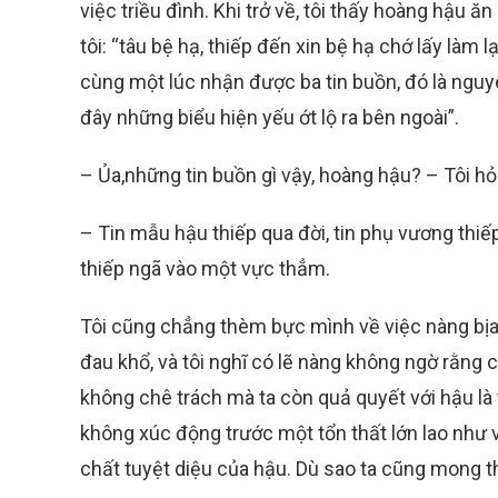
việc triều đình. Khi trở về, tôi thấy hoàng hậu ăn
tôi: “tâu bệ hạ, thiếp đến xin bệ hạ chớ lấy làm l
cùng một lúc nhận được ba tin buồn, đó là nguy
đây những biểu hiện yếu ớt lộ ra bên ngoài”.
– Ủa,những tin buồn gì vậy, hoàng hậu? – Tôi hỏi
– Tin mẫu hậu thiếp qua đời, tin phụ vương thiếp
thiếp ngã vào một vực thẳm.
Tôi cũng chẳng thèm bực mình về việc nàng bịa
đau khổ, và tôi nghĩ có lẽ nàng không ngờ rằng c
không chê trách mà ta còn quả quyết với hậu là
không xúc động trước một tổn thất lớn lao như 
chất tuyệt diệu của hậu. Dù sao ta cũng mong thờ