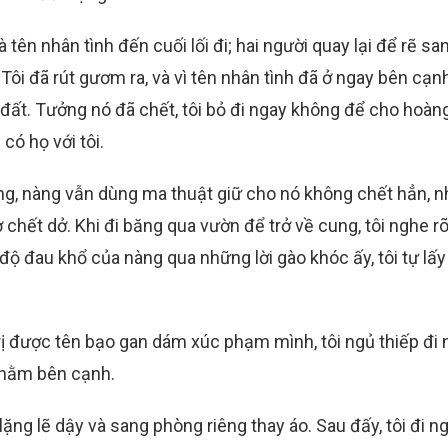
tên nhân tình đến cuối lối đi; hai người quay lại để rẽ sa
Tôi đã rút gươm ra, và vì tên nhân tình đã ở ngay bên cạnh
 đất. Tưởng nó đã chết, tôi bỏ đi ngay không để cho hoàn
có họ với tôi.
ng, nàng vẫn dùng ma thuật giữ cho nó không chết hẳn, 
ở chết dở. Khi đi băng qua vườn để trở về cung, tôi nghe rõ
ộ đau khổ của nàng qua những lời gào khóc ấy, tôi tự lấy
trị được tên bạo gan dám xúc phạm mình, tôi ngủ thiếp đi 
 nằm bên cạnh.
lặng lẽ dậy và sang phòng riêng thay áo. Sau đấy, tôi đi n