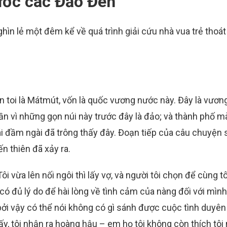
ước các Đảo Đen
hìn lẻ một đêm kể về quá trình giải cứu nhà vua trẻ thoát
hân toi là Mátmút, vốn là quốc vương nước này. Đây là vươn
ần vì những gọn núi này trước đây là đảo; và thành phố m
 cái đầm ngài đã trông thấy đây. Đoạn tiếp của câu chuyện 
ến thiên đã xảy ra.
 vừa lên nối ngôi thì lấy vợ, và người tôi chọn để cùng tô
có đủ lý do để hài lòng về tình cảm của nàng đối với mình
bởi vậy có thể nói không có gì sánh được cuộc tình duyên
ấy, tôi nhận ra hoàng hậu – em họ tôi không còn thích tôi