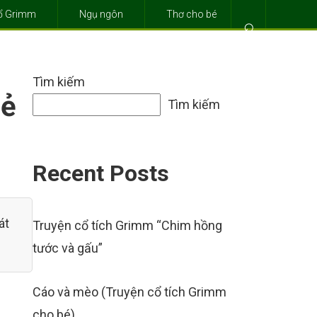
cổ Grimm
Ngụ ngôn
Thơ cho bé
⌕
Tìm kiếm
lẻ
Tìm kiếm
Recent Posts
át
Truyện cổ tích Grimm “Chim hồng
tước và gấu”
Cáo và mèo (Truyện cổ tích Grimm
cho bé)