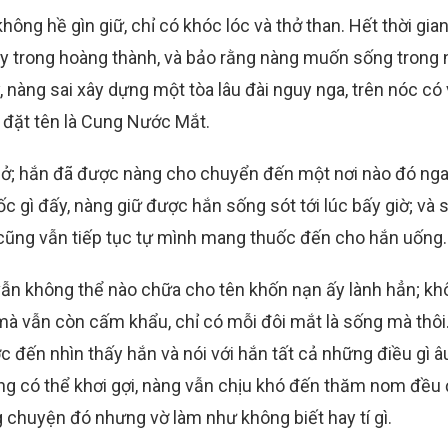
ông hề gìn giữ, chỉ có khóc lóc và thở than. Hết thời gian
ay trong hoàng thành, và bảo rằng nàng muốn sống trong 
 nàng sai xây dựng một tòa lâu đài nguy nga, trên nóc c
à đặt tên là Cung Nước Mắt.
 ở; hắn đã được nàng cho chuyển đến một nơi nào đó ng
c gì đấy, nàng giữ được hắn sống sót tới lúc bấy giờ; và 
 cũng vẫn tiếp tục tự mình mang thuốc đến cho hắn uống.
 vẫn không thể nào chữa cho tên khốn nạn ấy lành hẳn; k
mà vẫn còn cấm khẩu, chỉ có mỗi đôi mắt là sống mà thô
c đến nhìn thấy hắn và nói với hắn tất cả những điều gì 
àng có thể khơi gợi, nàng vẫn chịu khó đến thăm nom đều
ng chuyện đó nhưng vờ làm như không biết hay tí gì.