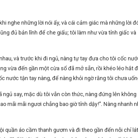
khi nghe những lời nói ấy, và cái cảm giác mà những lời đ
cũng đủ bản lĩnh để che giấu; tôi làm như vừa tỉnh giấc và
nhau, và trước khi đi ngủ, nàng tự tay đưa cho tôi cốc nư
ng vừa đến gần một cừa sổ đã mở sẵn, rồi khéo léo hắt đi
ốc nước tận tay nàng, để nàng khỏi ngờ rằng tôi chưa uốn
 đã ngủ say, mặc dù tôi vẫn còn thức, nàng đứng lên không
g sao mãi mãi ngươi chẳng bao giờ tỉnh dậy!”. Nàng nhanh 
 vội quần áo cầm thanh gươm và đi theo gần đến nỗi chỉ lá