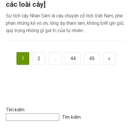
các loài cây]
Sự tích cây Nhân Sâm là câu chuyện cổ tích Việt Nam, phê
phán những kẻ vô ơn, lòng dạ tham lam, không biết gìn giữ,
quý trọng những gì giá trị của tự nhiên...
Phân
1
2
…
44
45
»
trang
bài
viết
Tìm kiếm
Tìm kiếm