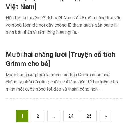
Việt Nam]
Hầu tạo là truyện cổ tích Việt Nam kể về một chàng trai văn
võ song toàn đã nổi dậy chống lũ tham quan, sẵn sàng hi
sinh bản thân vì tấm lòng hiếu nghĩa....
Mười hai chàng lười [Truyện cổ tích
Grimm cho bé]
Mười hai chàng lười là truyện cổ tích Grimm nhắc nhở
chúng ta phải cố gắng chăm chỉ làm việc để tìm kiếm cho
mình một cuộc sống tốt đẹp và thành công hơn....
Phân
1
2
…
24
25
»
trang