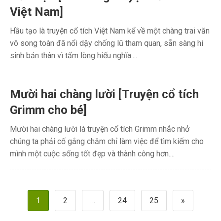
Việt Nam]
Hầu tạo là truyện cổ tích Việt Nam kể về một chàng trai văn
võ song toàn đã nổi dậy chống lũ tham quan, sẵn sàng hi
sinh bản thân vì tấm lòng hiếu nghĩa....
Mười hai chàng lười [Truyện cổ tích
Grimm cho bé]
Mười hai chàng lười là truyện cổ tích Grimm nhắc nhở
chúng ta phải cố gắng chăm chỉ làm việc để tìm kiếm cho
mình một cuộc sống tốt đẹp và thành công hơn....
Phân
1
2
…
24
25
»
trang