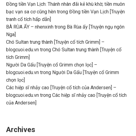
Đồng tiền Vạn Lịch: Thánh nhân đãi kẻ khù khờ; tiền muôn
bạc vạn sa cơ cũng hèn
trong
Đồng tiền Vạn Lịch [Truyện
tranh cổ tích hấp dẫn]
BÀ RÙA ẤY – nhenxinh
trong
Bà Rùa ấy [Truyện ngụ ngôn
Nga]
Chó Sultan trung thành [Truyện cổ tích Grimm] –
blogcuoi.edu.vn
trong
Chó Sultan trung thành [Truyện cổ
tích Grimm]
Người Da Gấu [Truyện cổ Grimm chọn lọc] –
blogcuoi.edu.vn
trong
Người Da Gấu [Truyện cổ Grimm
chọn lọc]
Các hiệp sĩ nhảy cao [Truyện cổ tích của Andersen] –
blogcuoi.edu.vn
trong
Các hiệp sĩ nhảy cao [Truyện cổ tích
của Andersen]
Archives