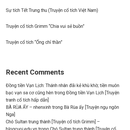
Sự tích Tết Trung thu (Truyện cổ tích Việt Nam)
Truyện cổ tích Grimm “Chia vui sẻ buồn”
Truyện cổ tích “Ống chỉ thần”
Recent Comments
Đồng tiền Vạn Lịch: Thánh nhân đãi kẻ khù khờ; tiền muôn
bạc vạn sa cơ cũng hèn
trong
Đồng tiền Vạn Lịch [Truyện
tranh cổ tích hấp dẫn]
BÀ RÙA ẤY – nhenxinh
trong
Bà Rùa ấy [Truyện ngụ ngôn
Nga]
Chó Sultan trung thành [Truyện cổ tích Grimm] –
blogcuoi.edu.vn
trong
Chó Sultan trung thành [Truyện cổ