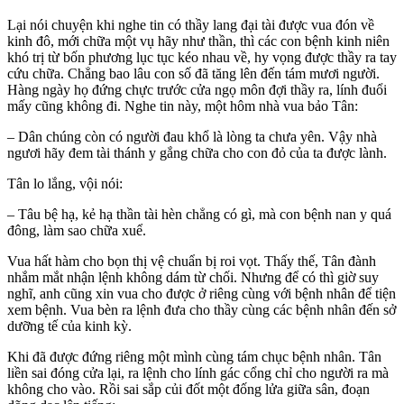
Lại nói chuyện khi nghe tin có thầy lang đại tài được vua đón về
kinh đô, mới chữa một vụ hãy như thần, thì các con bệnh kinh niên
khó trị từ bốn phương lục tục kéo nhau về, hy vọng được thầy ra tay
cứu chữa. Chẳng bao lâu con số đã tăng lên đến tám mươi người.
Hàng ngày họ đứng chực trước cửa ngọ môn đợi thầy ra, lính đuổi
mấy cũng không đi. Nghe tin này, một hôm nhà vua bảo Tân:
– Dân chúng còn có người đau khổ là lòng ta chưa yên. Vậy nhà
ngươi hãy đem tài thánh y gắng chữa cho con đỏ của ta được lành.
Tân lo lắng, vội nói:
– Tâu bệ hạ, kẻ hạ thần tài hèn chẳng có gì, mà con bệnh nan y quá
đông, làm sao chữa xuể.
Vua hất hàm cho bọn thị vệ chuẩn bị roi vọt. Thấy thế, Tân đành
nhắm mắt nhận lệnh không dám từ chối. Nhưng để có thì giờ suy
nghĩ, anh cũng xin vua cho được ở riêng cùng với bệnh nhân để tiện
xem bệnh. Vua bèn ra lệnh đưa cho thầy cùng các bệnh nhân đến sở
dưỡng tế của kinh kỳ.
Khi đã được đứng riêng một mình cùng tám chục bệnh nhân. Tân
liền sai đóng cửa lại, ra lệnh cho lính gác cổng chỉ cho người ra mà
không cho vào. Rồi sai sắp củi đốt một đống lửa giữa sân, đoạn