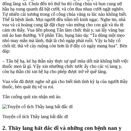
đông làng xã. Chưa đến trò thứ ba thì công chúa và bọn cung nữ
hầu hạ xung quanh đã bật cười, và còn đua nhau cười ngặt nghẽo.
Tự nhiên cái xương trong cổ công chúa văng ra lúc nào không biết.
Thế là bệnh lành. Mọi người đều trầm trồ kinh ngạc. Nghe tin, nhà
vua và cả hoàng cung lật đật chạy vào mừng cho con gái và tíu tít
cảm ơn thầy. Vua liền phong Tân làm chức thái y, sai lấy vàng bạc
mũ áo ban thưởng. Về phần Tân, bụng bảo dạ: “Ta dùng một mẹo
nhỏ may mắn mà lành, thật là chó ngáp phải ruồi. Vậy ta hãy cố
chối từ, thà về cày ruộng còn hơn là ở đây có ngày mang họa”. Bèn
đáp:
– Tâu bệ hạ, kẻ hạ thần này thực sự quê mùa dốt nát không biết việc
thuốc men là gì. Vậy xin nhường chức tước ấy cho các vị lang y,
còn hạ thần chỉ xin bệ hạ cho phép được trở về quê làng.
Vua vốn đã được nghe sứ giả cho biết tính tình kỳ lạ của người thầy
thuốc, bèn quát thị vệ ra roi.
Tân cuống quít xin nhận mũ áo.
Truyện cổ tích Thầy lang bất đắc dĩ
2. Thầy lang bất đắc dĩ và những con bệnh nan y