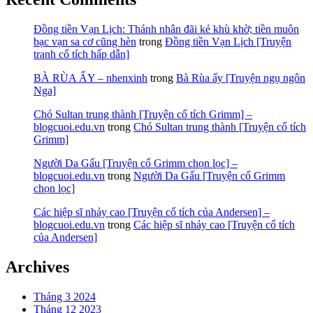
Đồng tiền Vạn Lịch: Thánh nhân đãi kẻ khù khờ; tiền muôn
bạc vạn sa cơ cũng hèn
trong
Đồng tiền Vạn Lịch [Truyện
tranh cổ tích hấp dẫn]
BÀ RÙA ẤY – nhenxinh
trong
Bà Rùa ấy [Truyện ngụ ngôn
Nga]
Chó Sultan trung thành [Truyện cổ tích Grimm] –
blogcuoi.edu.vn
trong
Chó Sultan trung thành [Truyện cổ tích
Grimm]
Người Da Gấu [Truyện cổ Grimm chọn lọc] –
blogcuoi.edu.vn
trong
Người Da Gấu [Truyện cổ Grimm
chọn lọc]
Các hiệp sĩ nhảy cao [Truyện cổ tích của Andersen] –
blogcuoi.edu.vn
trong
Các hiệp sĩ nhảy cao [Truyện cổ tích
của Andersen]
Archives
Tháng 3 2024
Tháng 12 2023