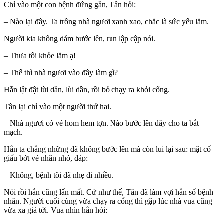
Chỉ vào một con bệnh đứng gần, Tân hỏi:
– Nào lại đây. Ta trông nhà ngươi xanh xao, chắc là sức yếu lắm.
Người kia không dám bước lên, run lập cập nói.
– Thưa tôi khỏe lắm ạ!
– Thế thì nhà ngươi vào đây làm gì?
Hắn lật đật lùi dần, lùi dần, rồi bỏ chạy ra khỏi cổng.
Tân lại chỉ vào một người thứ hai.
– Nhà ngươi có vẻ hom hem tợn. Nào bước lên đây cho ta bắt
mạch.
Hắn ta chẳng những đã không bước lên mà còn lui lại sau: mặt cố
giấu bớt vẻ nhăn nhó, đáp:
– Không, bệnh tôi đã nhẹ đi nhiều.
Nói rồi hắn cũng lẩn mất. Cứ như thế, Tân đã làm vợi hẳn số bệnh
nhân. Người cuối cùng vừa chạy ra cổng thì gặp lúc nhà vua cũng
vừa xa giá tới. Vua nhìn hắn hỏi: