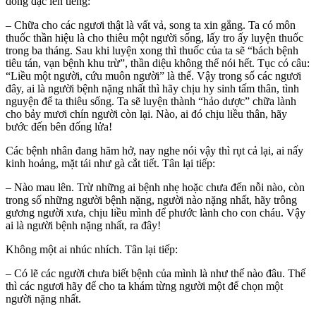
dõng dạc lên tiếng:
– Chữa cho các ngươi thật là vất vả, song ta xin gắng. Ta có môn
thuốc thần hiệu là cho thiêu một người sống, lấy tro ấy luyện thuốc
trong ba tháng. Sau khi luyện xong thì thuốc của ta sẽ “bách bệnh
tiêu tán, vạn bệnh khu trừ”, thần diệu không thể nói hết. Tục có câu:
“Liều một người, cứu muôn người” là thế. Vậy trong số các ngươi
đây, ai là người bệnh nặng nhất thì hãy chịu hy sinh tấm thân, tình
nguyện để ta thiêu sống. Ta sẽ luyện thành “hảo dược” chữa lành
cho bảy mươi chín người còn lại. Nào, ai đó chịu liều thân, hãy
bước đến bên đống lửa!
Các bệnh nhân đang hăm hở, nay nghe nói vậy thì rụt cả lại, ai nấy
kinh hoảng, mặt tái như gà cắt tiết. Tân lại tiếp:
– Nào mau lên. Trừ những ai bệnh nhẹ hoặc chưa đến nỗi nào, còn
trong số những người bệnh nặng, người nào nặng nhất, hãy trông
gương người xưa, chịu liều mình để phước lành cho con cháu. Vậy
ai là người bệnh nặng nhất, ra đây!
Không một ai nhúc nhích. Tân lại tiếp:
– Có lẽ các người chưa biết bệnh của mình là như thế nào đâu. Thế
thì các ngươi hãy để cho ta khám từng người một để chọn một
người nặng nhất.