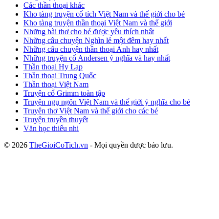
Các thần thoại khác
Kho tàng truyện cổ tích Việt Nam và thế giới cho bé
Kho tàng truyện thần thoại Việt Nam và thế giới
Những bài thơ cho bé được yêu thích nhất
Những câu chuyện Nghìn lẻ một đêm hay nhất
Những câu chuyện thần thoại Anh hay nhất
Những truyện cổ Andersen ý nghĩa và hay nhất
Thần thoại Hy Lạp
Thần thoại Trung Quốc
Thần thoại Việt Nam
Truyện cổ Grimm toàn tập
Truyện ngụ ngôn Việt Nam và thế giới ý nghĩa cho bé
Truyện thơ Việt Nam và thế giới cho các bé
Truyện truyền thuyết
Văn học thiếu nhi
© 2026
TheGioiCoTich.vn
- Mọi quyền được bảo lưu.