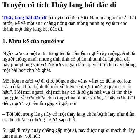
Truyện cổ tích Thầy lang bất đắc dĩ
Thầy lang bất đắc dĩ
là truyện cổ tích Việt Nam mang màu sắc hài
hước, kể về một anh chàng nông dân thông minh bị vợ làm cho
thành một thầy lang bất đắc dĩ.
1. Mưu kế của người vợ
Ngày xưa có một anh chàng tên là Tân làm nghề cày ruộng. Anh là
người thông minh nhưng tính tình có phần nhút nhát, lại phải cái
hay phũ phàng với vợ. Người vợ giận lắm, quyết tìm dịp dạy chồng
một bài học cho bõ ghét.
Một hôm người vợ đi chợ, bỗng nghe văng vẳng có tiếng gọi loa:
“Ai có tài chữa bệnh thì mời về triều sẽ được thưởng quan cao lộc
hậu”. Hỏi mọi người, chị mới hay đó là sứ giả nhà vua đi tìm thầy
lang giỏi về cứu chữa cho công chúa bị hóc xương. Thấy cơ hội đã
đến, người vợ bèn tìm gặp sứ giả, nói:
– Tôi biết trong làng này có một thầy lang chữa bệnh hay như thần,
có thể chữa cả những người sắp chết.
Sứ giả đi mấy ngày chẳng gặp một ai, nay được người mách thì lấy
làm mừng, vội hỏi: