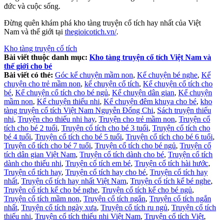
đức và cuộc sống.
Đừng quên khám phá kho tàng truyện cổ tích hay nhất của Việt
Nam và thế giới tại
thegioicotich.vn/
.
Kho tàng truyện cổ tích
Bài viết thuộc danh mục:
Kho tàng truyện cổ tích Việt Nam và
thế giới cho bé
Bài viết có thẻ:
Góc kể chuyện mầm non
,
Kể chuyện bé nghe
,
Kể
chuyện cho trẻ mầm non
,
kể chuyện cổ tích
,
Kể chuyện cổ tích cho
bé
,
Kể chuyện cổ tích cho bé ngủ
,
Kể chuyện dân gian
,
Kể chuyện
mầm non
,
Kể chuyện thiếu nhi
,
Kể chuyện đêm khuya cho bé
,
kho
tàng truyện cổ tích Việt Nam Nguyễn Đổng Chi
,
Sách truyện thiếu
nhi
,
Truyện cho thiếu nhi hay
,
Truyện cho trẻ mầm non
,
Truyện cổ
tích cho bé 2 tuổi
,
Truyện cổ tích cho bé 3 tuổi
,
Truyện cổ tích cho
bé 4 tuổi
,
Truyện cổ tích cho bé 5 tuổi
,
Truyện cổ tích cho bé 6 tuổi
,
Truyện cổ tích cho bé 7 tuổi
,
Truyện cổ tích cho bé ngủ
,
Truyện cổ
tích dân gian Việt Nam
,
Truyện cổ tích dành cho bé
,
Truyện cổ tích
dành cho thiếu nhi
,
Truyện cổ tích em bé
,
Truyện cổ tích hài hước
,
Truyện cổ tích hay
,
Truyện cổ tích hay cho bé
,
Truyện cổ tích hay
nhất
,
Truyện cổ tích hay nhất Việt Nam
,
Truyện cổ tích kể bé nghe
,
Truyện cổ tích kể cho bé nghe
,
Truyện cổ tích kể cho bé ngủ
,
Truyện cổ tích mầm non
,
Truyện cổ tích ngắn
,
Truyện cổ tích ngắn
nhất
,
Truyện cổ tích ngày xưa
,
Truyện cổ tích ru ngủ
,
Truyện cổ tích
thiếu nhi
,
Truyện cổ tích thiếu nhi Việt Nam
,
Truyện cổ tích Việt
,