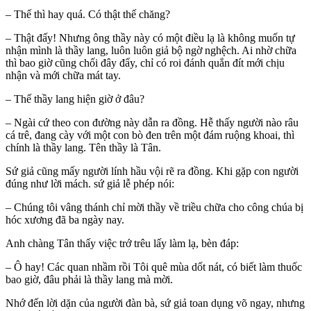
– Thế thì hay quá. Có thật thế chăng?
– Thật đấy! Nhưng ông thầy này có một điều lạ là không muốn tự
nhận mình là thầy lang, luôn luôn giả bộ ngờ nghệch. Ai nhờ chữa
thì bao giờ cũng chối đây đẩy, chỉ có roi đánh quắn đít mới chịu
nhận và mới chữa mát tay.
– Thế thầy lang hiện giờ ở đâu?
– Ngài cứ theo con đường này dẫn ra đồng. Hễ thấy người nào râu
cá trê, đang cày với một con bò đen trên một đám ruộng khoai, thì
chính là thầy lang. Tên thầy là Tân.
Sứ giả cũng mấy người lính hầu vội rẽ ra đồng. Khi gặp con người
đúng như lời mách. sứ giả lễ phép nói:
– Chúng tôi vâng thánh chỉ mời thầy về triều chữa cho công chúa bị
hóc xương đã ba ngày nay.
Anh chàng Tân thấy việc trớ trêu lấy làm lạ, bèn đáp:
– Ô hay! Các quan nhầm rồi Tôi quê mùa dốt nát, có biết làm thuốc
bao giờ, đâu phải là thầy lang mà mời.
Nhớ đến lời dặn của người đàn bà, sứ giả toan dụng võ ngay, nhưng