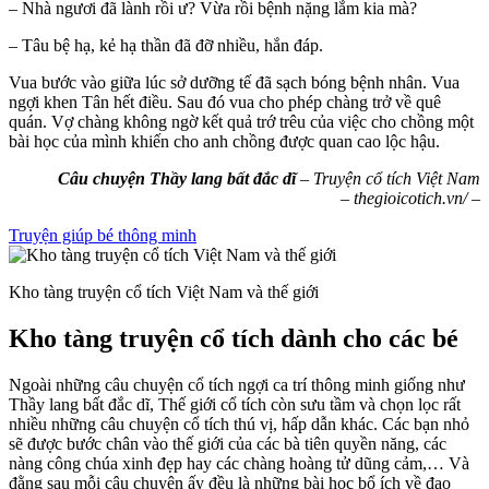
– Nhà ngươi đã lành rồi ư? Vừa rồi bệnh nặng lắm kia mà?
– Tâu bệ hạ, kẻ hạ thần đã đỡ nhiều, hắn đáp.
Vua bước vào giữa lúc sở dưỡng tế đã sạch bóng bệnh nhân. Vua
ngợi khen Tân hết điều. Sau đó vua cho phép chàng trở về quê
quán. Vợ chàng không ngờ kết quả trớ trêu của việc cho chồng một
bài học của mình khiến cho anh chồng được quan cao lộc hậu.
Câu chuyện Thầy lang bất đắc dĩ
– Truyện cổ tích Việt Nam
– thegioicotich.vn/ –
Truyện giúp bé thông minh
Kho tàng truyện cổ tích Việt Nam và thế giới
Kho tàng truyện cổ tích dành cho các bé
Ngoài những câu chuyện cổ tích ngợi ca trí thông minh giống như
Thầy lang bất đắc dĩ, Thế giới cổ tích còn sưu tầm và chọn lọc rất
nhiều những câu chuyện cổ tích thú vị, hấp dẫn khác. Các bạn nhỏ
sẽ được bước chân vào thế giới của các bà tiên quyền năng, các
nàng công chúa xinh đẹp hay các chàng hoàng tử dũng cảm,… Và
đằng sau mỗi câu chuyện ấy đều là những bài học bổ ích về đạo