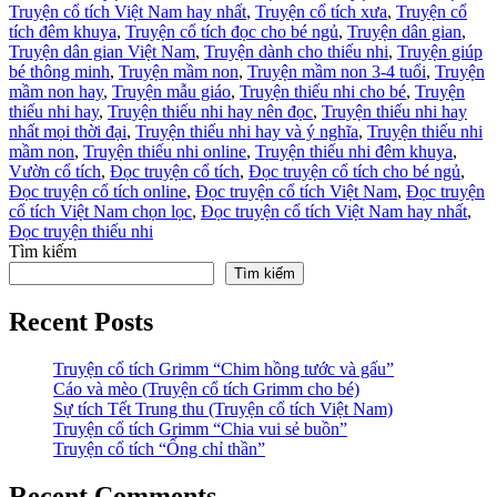
Truyện cổ tích Việt Nam hay nhất
,
Truyện cổ tích xưa
,
Truyện cổ
tích đêm khuya
,
Truyện cổ tích đọc cho bé ngủ
,
Truyện dân gian
,
Truyện dân gian Việt Nam
,
Truyện dành cho thiếu nhi
,
Truyện giúp
bé thông minh
,
Truyện mầm non
,
Truyện mầm non 3-4 tuổi
,
Truyện
mầm non hay
,
Truyện mẫu giáo
,
Truyện thiếu nhi cho bé
,
Truyện
thiếu nhi hay
,
Truyện thiếu nhi hay nên đọc
,
Truyện thiếu nhi hay
nhất mọi thời đại
,
Truyện thiếu nhi hay và ý nghĩa
,
Truyện thiếu nhi
mầm non
,
Truyện thiếu nhi online
,
Truyện thiếu nhi đêm khuya
,
Vườn cổ tích
,
Đọc truyện cổ tích
,
Đọc truyện cổ tích cho bé ngủ
,
Đọc truyện cổ tích online
,
Đọc truyện cổ tích Việt Nam
,
Đọc truyện
cổ tích Việt Nam chọn lọc
,
Đọc truyện cổ tích Việt Nam hay nhất
,
Đọc truyện thiếu nhi
Tìm kiếm
Tìm kiếm
Recent Posts
Truyện cổ tích Grimm “Chim hồng tước và gấu”
Cáo và mèo (Truyện cổ tích Grimm cho bé)
Sự tích Tết Trung thu (Truyện cổ tích Việt Nam)
Truyện cổ tích Grimm “Chia vui sẻ buồn”
Truyện cổ tích “Ống chỉ thần”
Recent Comments