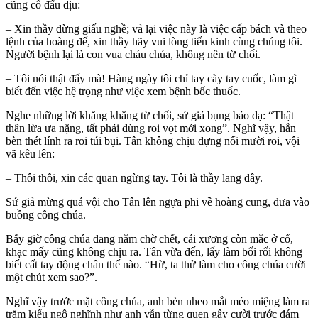
cũng cố đấu dịu:
– Xin thầy đừng giấu nghề; vả lại việc này là việc cấp bách và theo
lệnh của hoàng đế, xin thầy hãy vui lòng tiến kinh cùng chúng tôi.
Người bệnh lại là con vua cháu chúa, không nên từ chối.
– Tôi nói thật đấy mà! Hàng ngày tôi chỉ tay cày tay cuốc, làm gì
biết đến việc hệ trọng như việc xem bệnh bốc thuốc.
Nghe những lời khăng khăng từ chối, sứ giả bụng bảo dạ: “Thật
thân lừa ưa nặng, tất phải dùng roi vọt mới xong”. Nghĩ vậy, hắn
bèn thét lính ra roi túi bụi. Tân không chịu đựng nổi mười roi, vội
vã kêu lên:
– Thôi thôi, xin các quan ngừng tay. Tôi là thầy lang đây.
Sứ giả mừng quá vội cho Tân lên ngựa phi về hoàng cung, đưa vào
buồng công chúa.
Bấy giờ công chúa đang nằm chờ chết, cái xương còn mắc ở cổ,
khạc mấy cũng không chịu ra. Tân vừa đến, lấy làm bối rối không
biết cất tay động chân thế nào. “Hừ, ta thử làm cho công chúa cười
một chút xem sao?”.
Nghĩ vậy trước mặt công chúa, anh bèn nheo mắt méo miệng làm ra
trăm kiểu ngộ nghĩnh như anh vẫn từng quen gây cười trước đám