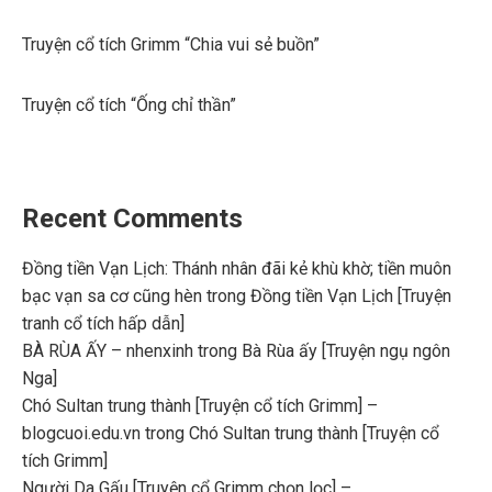
Truyện cổ tích Grimm “Chia vui sẻ buồn”
Truyện cổ tích “Ống chỉ thần”
Recent Comments
Đồng tiền Vạn Lịch: Thánh nhân đãi kẻ khù khờ; tiền muôn
bạc vạn sa cơ cũng hèn
trong
Đồng tiền Vạn Lịch [Truyện
tranh cổ tích hấp dẫn]
BÀ RÙA ẤY – nhenxinh
trong
Bà Rùa ấy [Truyện ngụ ngôn
Nga]
Chó Sultan trung thành [Truyện cổ tích Grimm] –
blogcuoi.edu.vn
trong
Chó Sultan trung thành [Truyện cổ
tích Grimm]
Người Da Gấu [Truyện cổ Grimm chọn lọc] –