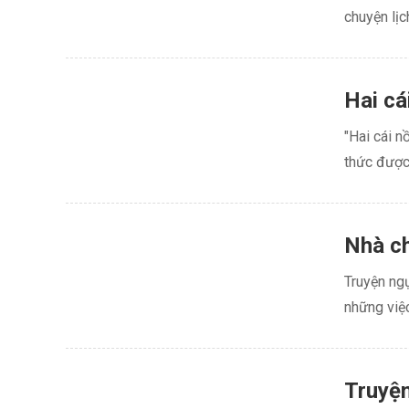
chuyện lịc
Hai cá
"Hai cái n
thức được 
Nhà ch
Truyện ng
những việc 
Truyện