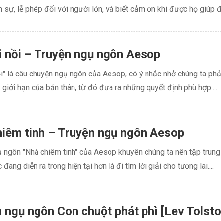
h sự, lễ phép đối với người lớn, và biết cảm ơn khi được họ giúp đỡ
i nồi – Truyện ngụ ngôn Aesop
ồi" là câu chuyện ngụ ngôn của Aesop, có ý nhắc nhở chúng ta phả
giới hạn của bản thân, từ đó đưa ra những quyết định phù hợp....
iêm tinh – Truyện ngụ ngôn Aesop
ụ ngôn "Nhà chiêm tinh" của Aesop khuyên chúng ta nên tập trung
đang diễn ra trong hiện tại hơn là đi tìm lời giải cho tương lai....
 ngụ ngôn Con chuột phát phì [Lev Tolsto