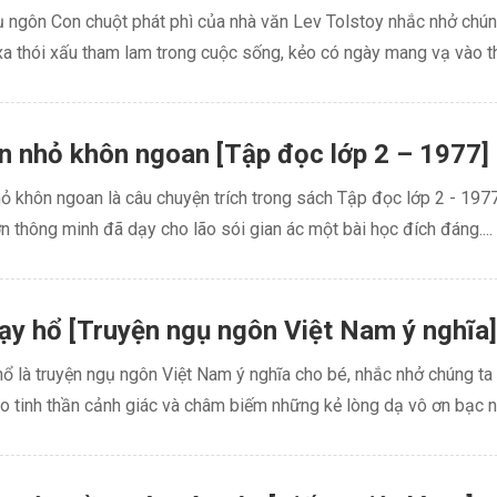
ụ ngôn Con chuột phát phì của nhà văn Lev Tolstoy nhắc nhở chún
xa thói xấu tham lam trong cuộc sống, kẻo có ngày mang vạ vào thâ
n nhỏ khôn ngoan [Tập đọc lớp 2 – 1977]
ỏ khôn ngoan là câu chuyện trích trong sách Tập đọc lớp 2 - 1977
n thông minh đã dạy cho lão sói gian ác một bài học đích đáng....
y hổ [Truyện ngụ ngôn Việt Nam ý nghĩa]
 là truyện ngụ ngôn Việt Nam ý nghĩa cho bé, nhắc nhở chúng ta
o tinh thần cảnh giác và châm biếm những kẻ lòng dạ vô ơn bạc ngh