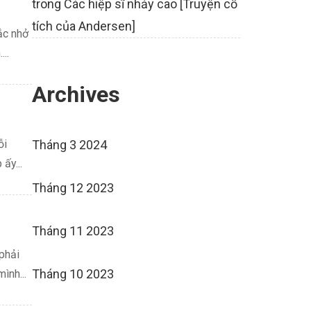
trong
Các hiệp sĩ nhảy cao [Truyện cổ
tích của Andersen]
ắc nhở
..
Archives
ỗi
Tháng 3 2024
ấy...
Tháng 12 2023
Tháng 11 2023
phải
Tháng 10 2023
ình...