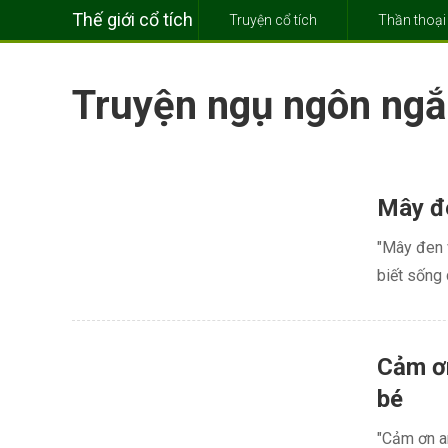
Thế giới cổ tích
Truyện cổ tích
Thần thoại
Truyện ngụ ngôn ng
Mây đe
"Mây đen v
biết sống 
Cảm ơn
bé
"Cảm ơn an