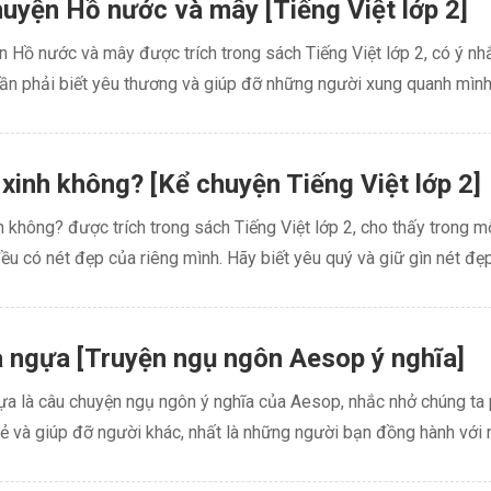
uyện Hồ nước và mây [Tiếng Việt lớp 2]
 Hồ nước và mây được trích trong sách Tiếng Việt lớp 2, có ý nh
ần phải biết yêu thương và giúp đỡ những người xung quanh mình..
xinh không? [Kể chuyện Tiếng Việt lớp 2]
 không? được trích trong sách Tiếng Việt lớp 2, cho thấy trong m
ều có nét đẹp của riêng mình. Hãy biết yêu quý và giữ gìn nét đẹp 
 ngựa [Truyện ngụ ngôn Aesop ý nghĩa]
ựa là câu chuyện ngụ ngôn ý nghĩa của Aesop, nhắc nhở chúng ta 
sẻ và giúp đỡ người khác, nhất là những người bạn đồng hành với m