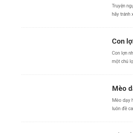
Truyện ng
hãy tránh 
Con lợ
Con lợn nh
một chú lợ
Mèo dạ
Mèo dạy hổ
luôn đề ca