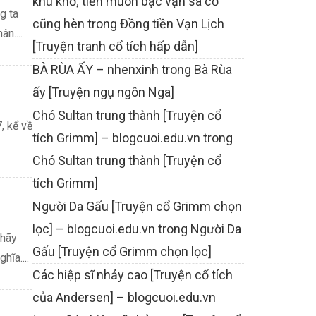
khù khờ; tiền muôn bạc vạn sa cơ
g ta
cũng hèn
trong
Đồng tiền Vạn Lịch
n....
[Truyện tranh cổ tích hấp dẫn]
BÀ RÙA ẤY – nhenxinh
trong
Bà Rùa
ấy [Truyện ngụ ngôn Nga]
Chó Sultan trung thành [Truyện cổ
, kể về
tích Grimm] – blogcuoi.edu.vn
trong
Chó Sultan trung thành [Truyện cổ
tích Grimm]
Người Da Gấu [Truyện cổ Grimm chọn
lọc] – blogcuoi.edu.vn
trong
Người Da
 hãy
Gấu [Truyện cổ Grimm chọn lọc]
ĩa....
Các hiệp sĩ nhảy cao [Truyện cổ tích
của Andersen] – blogcuoi.edu.vn