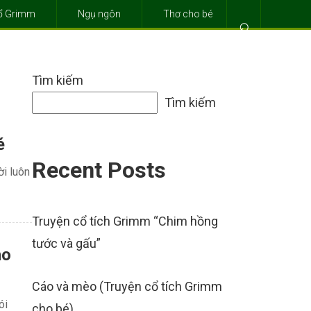
cổ Grimm
Ngụ ngôn
Thơ cho bé
⌕
Tìm kiếm
Tìm kiếm
é
Recent Posts
i luôn
Truyện cổ tích Grimm “Chim hồng
tước và gấu”
ho
Cáo và mèo (Truyện cổ tích Grimm
ói
cho bé)