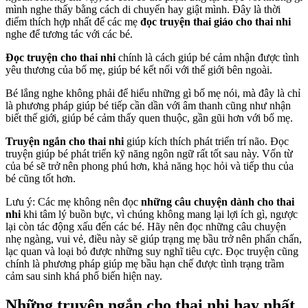
mình nghe thấy bằng cách di chuyển hay giật mình. Đây là thời
điểm thích hợp nhất để các mẹ
đọc truyện thai giáo cho thai nhi
nghe để tương tác với các bé.
Đọc truyện cho thai nhi
chính là cách giúp bé cảm nhận được tình
yêu thương của bố mẹ, giúp bé kết nối với thế giới bên ngoài.
Bé lắng nghe không phải để hiểu những gì bố mẹ nói, mà đây là chỉ
là phương pháp giúp bé tiếp cần dần với âm thanh cũng như nhận
biết thế giới, giúp bé cảm thấy quen thuộc, gần gũi hơn với bố mẹ.
Truyện ngắn cho thai nhi
giúp kích thích phát triển trí não. Đọc
truyện giúp bé phát triển kỹ năng ngôn ngữ rất tốt sau này. Vốn từ
của bé sẽ trở nên phong phú hơn, khả năng học hỏi và tiếp thu của
bé cũng tốt hơn.
Lưu ý: Các mẹ không nên đọc
những câu chuyện dành cho thai
nhi
khi tâm lý buồn bực, vì chúng không mang lại lợi ích gì, ngược
lại còn tác động xấu đến các bé. Hãy nên đọc những câu chuyện
nhẹ ngàng, vui vẻ, điều này sẽ giúp trạng mẹ bầu trở nên phấn chấn,
lạc quan và loại bỏ được những suy nghĩ tiêu cực. Đọc truyện cũng
chính là phương pháp giúp mẹ bầu hạn chế được tình trạng trầm
cảm sau sinh khá phổ biến hiện nay.
Những truyện ngắn cho thai nhi hay nhất