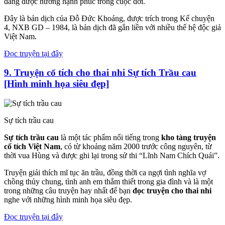
đáng được hưởng hạnh phúc trong cuộc đời.
Đây là bản dịch của Đỗ Đức Khoáng, được trích trong Kể chuyện
4, NXB GD – 1984, là bản dịch đã gắn liền với nhiều thế hệ độc giả
Việt Nam.
Đọc truyện tại đây
9.
Truyện cổ tích cho thai nhi
S
ự tích Trầu cau
[Hình minh họa siêu đẹp]
Sự tích trầu cau
Sự tích trầu cau
là một tác phẩm nổi tiếng trong
kho tàng truyện
cổ tích Việt Nam
, có từ khoảng năm 2000 trước công nguyên, từ
thời vua Hùng và được ghi lại trong sử thi “Lĩnh Nam Chích Quái”.
Truyện giải thích mĩ tục ăn trầu, đồng thời ca ngợi tình nghĩa vợ
chồng thủy chung, tình anh em thắm thiết trong gia đình và là một
trong những câu truyện hay nhất để bạn
đọc truyện cho thai nhi
nghe với những hình minh họa siêu đẹp.
Đọc truyện tại đây