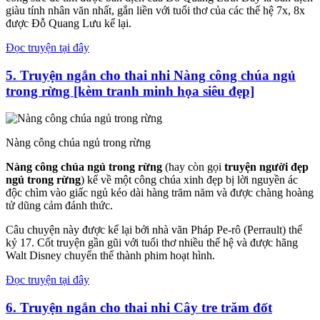
giàu tính nhân văn nhất, gắn liền với tuổi thơ của các thế hệ 7x, 8x
được Đỗ Quang Lưu kể lại.
Đọc truyện tại đây
5. Truyện ngắn cho thai nhi
Nàng công chúa ngủ
trong rừng [kèm tranh minh họa siêu đẹp]
Nàng công chúa ngủ trong rừng
Nàng công chúa ngủ trong rừng
(hay còn gọi
truyện người đẹp
ngủ trong rừng
) kể về một công chúa xinh đẹp bị lời nguyền ác
độc chìm vào giấc ngủ kéo dài hàng trăm năm và được chàng hoàng
tử dũng cảm đánh thức.
Câu chuyện này được kể lại bởi nhà văn Pháp Pe-rô (Perrault) thế
kỷ 17. Cốt truyện gần gũi với tuổi thơ nhiều thế hệ và được hãng
Walt Disney chuyển thể thành phim hoạt hình.
Đọc truyện tại đây
6. Truyện ngắn cho thai nhi Cây tre trăm đốt