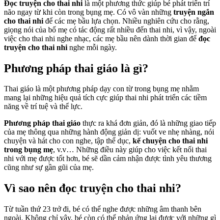
Đọc truyện cho thai nhi
là một phương thức giúp bé phát triển trí
não ngay từ khi còn trong bụng mẹ. Có vô vàn những
truyện ngắn
cho thai nhi
để các mẹ bầu lựa chọn. Nhiều nghiên cứu cho rằng,
giọng nói của bố mẹ có tác động rất nhiều đến thai nhi, vì vậy, ngoài
việc cho thai nhi nghe nhạc, các mẹ bầu nên dành thời gian để
đọc
truyện cho thai nhi
nghe mỗi ngày.
Phương pháp thai giáo là gì?
Thai giáo là một phương pháp dạy con từ trong bụng mẹ nhằm
mang lại những hiệu quả tích cực giúp thai nhi phát triển các tiềm
năng về trí tuệ và thể lực.
Phương pháp thai giáo
thực ra khá đơn giản, đó là những giao tiếp
của mẹ thông qua những hành động giản dị: vuốt ve nhẹ nhàng, nói
chuyện và hát cho con nghe, tập thể dục,
kể chuyện cho thai nhi
trong bụng mẹ
, v.v… Những điều này giúp cho việc kết nối thai
nhi với mẹ được tốt hơn, bé sẽ dần cảm nhận được tình yêu thương
cũng như sự gần gũi của mẹ.
Vì sao nên đọc truyện cho thai nhi?
Từ tuần thứ 23 trở đi, bé có thể nghe được những âm thanh bên
ngoài. Không chỉ vậy, bé còn có thể phản ứng lại được với những gì