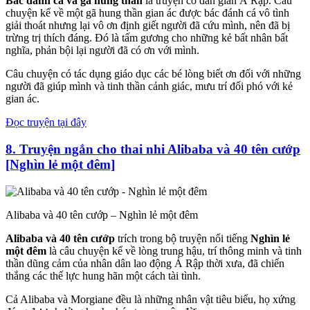
Bác đánh cá và gã hung thần
là truyện cổ dân gian Ả Rập. Câu
chuyện kể về một gã hung thần gian ác được bác đánh cá vô tình
giải thoát nhưng lại vô ơn định giết người đã cứu mình, nên đã bị
trừng trị thích đáng. Đó là tấm gương cho những kẻ bất nhân bất
nghĩa, phản bội lại người đã có ơn với mình.
Câu chuyện có tác dụng giáo dục các bé lòng biết ơn đối với những
người đã giúp mình và tinh thần cảnh giác, mưu trí đối phó với kẻ
gian ác.
Đọc truyện tại đây
8. Truyện ngắn cho thai nhi
Alibaba và 40 tên cướp
[Nghìn lẻ một đêm]
Alibaba và 40 tên cướp – Nghìn lẻ một đêm
Alibaba và 40 tên cướp
trích trong bộ truyện nổi tiếng
Nghìn lẻ
một đêm
là câu chuyện kể về lòng trung hậu, trí thông minh và tinh
thần dũng cảm của nhân dân lao động Ả Rập thời xưa, đã chiến
thắng các thế lực hung hãn một cách tài tình.
Cả Alibaba và Morgiane đều là những nhân vật tiêu biểu, họ xứng