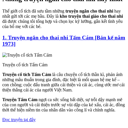
Thế giới cổ tích đã sưu tầm những
truyện ngắn cho thai nhi
hay
nhất gửi tới các mẹ bầu. Đây là
kho truyện thai giáo cho thai nhi
đã được chúng tôi tổng hợp và chọn lọc kỹ lưỡng, gắn kết tình yêu
của bố mẹ với các bé.
1. Truyện ngắn cho thai nhi Tấm Cám [Bản kể năm
1973]
Truyện cổ tích Tấm Cám
Truyện cổ tích Tấm Cám
là câu chuyện cổ tích thần kì, phản ánh
những mâu thuẫn trong gia đình, đặc biệt là mối quan hệ mẹ kế –
con chồng; cuộc đấu tranh giữa cái thiện và cái ác, cùng ước mơ cái
thiện thắng cái ác của người Việt Nam.
Truyện Tấm Cám
ngợi ca sức sống bất diệt, sự trỗi dậy mạnh mẽ
của con người và cái thiện trước sự vùi dập của kẻ xấu, cái ác, đồng
thời thể hiện niềm tin của nhân dân vào công lí và chính nghĩa.
Đọc truyện tại đây