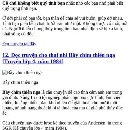
Cô chủ không biết quý tình bạn
nhắc nhở các bạn nhỏ phải biết
quý trọng tình bạn.
Ở đời phải có bạn tốt, bạn thân để chia sẻ vui buồn, giúp đỡ nhau.
Tình bạn phải bền chặt, trước sau như một. Không được có mới, nới
cũ. Người thiếu chung thủy trong tình bạn nhất định sẽ bị xa lánh,
phải sống cô độc.
Đọc truyện tại đây
12. Đọc truyện cho thai nhi Bầy chim thiên nga
[Truyện lớp 4, năm 1984]
Bầy chim thiên nga
Bầy chim thiên nga
là câu chuyện đề cao tình cảm anh em trong
gia đình. Nàng Li-dơ tội nghiệp phải chịu bao cực hình, làm việc
nhiều, lo lắng nhiều, đau khổ nhiều để giải thoát cho mười một
hoàng tử anh nàng thoát khỏi tà thuật của mụ dì ghẻ phù thủy độc
ác.
Câu chuyện này được lược kể theo truyện của Andersen, in trong
SGK Kể chuyện lớp 4 (năm 1984).