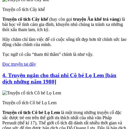
Truyện cổ tích Cây khế
Truyện cổ tích Cây khế
(hay còn gọi
truyện Ăn khế trả vàng
) là
bài học về tình cảm gia đình, khuyên nhủ chúng ta tránh xa những
thói xấu tham lam, ích kỷ.
Hãy chăm chỉ làm việc để có cuộc sống tốt đẹp hơn từ chính sức lao
động chân chính của mình.
Tục ngữ có câu “tham thì thâm” chính là như vậy.
Đọc truyện tại đây
4.
Truyện ngắn cho thai nhi Cô bé Lọ Lem [bản
dịch những năm 1980]
Truyện cổ tích Cô bé Lọ Lem
Truyện cổ tích Cô bé Lọ Lem
là một trong những truyện cổ đặc
sắc được trẻ em trên thế giới ưa thích nhất của nhà văn Pháp
Perrault (thế kỉ 17), Thế giới cổ tích đã dành rất nhiều thời gian và
công sức để tìm được bản dịch của Đỗ Quang Lưu. Đây là bản dịch