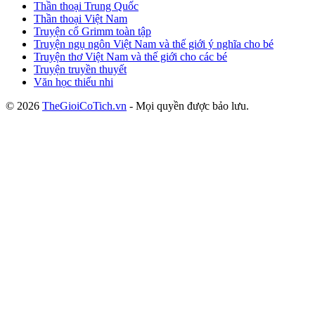
Thần thoại Trung Quốc
Thần thoại Việt Nam
Truyện cổ Grimm toàn tập
Truyện ngụ ngôn Việt Nam và thế giới ý nghĩa cho bé
Truyện thơ Việt Nam và thế giới cho các bé
Truyện truyền thuyết
Văn học thiếu nhi
© 2026
TheGioiCoTich.vn
- Mọi quyền được bảo lưu.