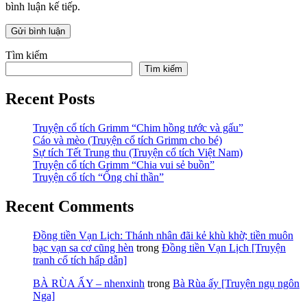
bình luận kế tiếp.
Tìm kiếm
Tìm kiếm
Recent Posts
Truyện cổ tích Grimm “Chim hồng tước và gấu”
Cáo và mèo (Truyện cổ tích Grimm cho bé)
Sự tích Tết Trung thu (Truyện cổ tích Việt Nam)
Truyện cổ tích Grimm “Chia vui sẻ buồn”
Truyện cổ tích “Ống chỉ thần”
Recent Comments
Đồng tiền Vạn Lịch: Thánh nhân đãi kẻ khù khờ; tiền muôn
bạc vạn sa cơ cũng hèn
trong
Đồng tiền Vạn Lịch [Truyện
tranh cổ tích hấp dẫn]
BÀ RÙA ẤY – nhenxinh
trong
Bà Rùa ấy [Truyện ngụ ngôn
Nga]