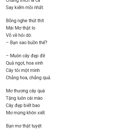
Chẳng thích la cà
Say kiếm mồi nhất.
Bỗng nghe thút thít
Mái Mơ thật lo
Vỗ về hỏi dò:
– Bạn sao buồn thế?
– Muôn cây đẹp đẽ
Quả ngọt, hoa xinh
Cây tôi một mình
Chẳng hoa, chẳng quả.
Mơ thương cây quá
Tặng luôn cái mào
Cây đẹp biết bao
Mơ mừng khôn xiết.
Bạn mơ thật tuyệt