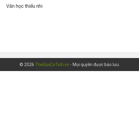
Văn học thiếu nhi
© 2026
TheGioiCoTich.vn
- Mọi quyền được bảo lưu.