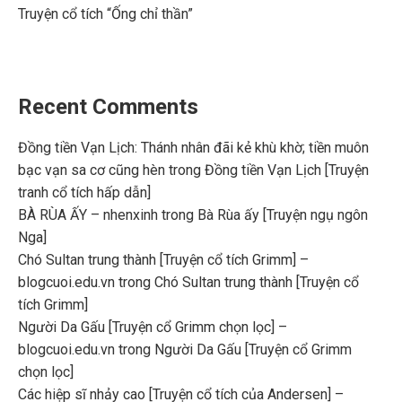
Truyện cổ tích “Ống chỉ thần”
Recent Comments
Đồng tiền Vạn Lịch: Thánh nhân đãi kẻ khù khờ; tiền muôn
bạc vạn sa cơ cũng hèn
trong
Đồng tiền Vạn Lịch [Truyện
tranh cổ tích hấp dẫn]
BÀ RÙA ẤY – nhenxinh
trong
Bà Rùa ấy [Truyện ngụ ngôn
Nga]
Chó Sultan trung thành [Truyện cổ tích Grimm] –
blogcuoi.edu.vn
trong
Chó Sultan trung thành [Truyện cổ
tích Grimm]
Người Da Gấu [Truyện cổ Grimm chọn lọc] –
blogcuoi.edu.vn
trong
Người Da Gấu [Truyện cổ Grimm
chọn lọc]
Các hiệp sĩ nhảy cao [Truyện cổ tích của Andersen] –