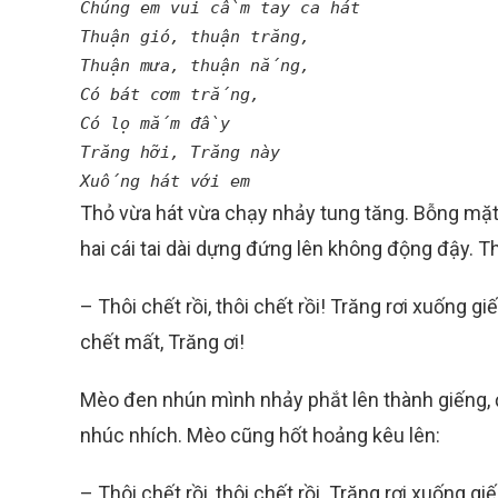
Chúng em vui cầm tay ca hát
Thuận gió, thuận trăng,
Thuận mưa, thuận nắng,
Có bát cơm trắng,
Có lọ mắm đầy
Trăng hỡi, Trăng này
Xuống hát với em
Thỏ vừa hát vừa chạy nhảy tung tăng. Bỗng mặt m
hai cái tai dài dựng đứng lên không động đậy. T
– Thôi chết rồi, thôi chết rồi! Trăng rơi xuống 
chết mất, Trăng ơi!
Mèo đen nhún mình nhảy phắt lên thành giếng, 
nhúc nhích. Mèo cũng hốt hoảng kêu lên:
– Thôi chết rồi, thôi chết rồi. Trăng rơi xuống g