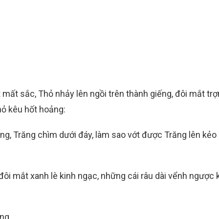
ất sắc, Thỏ nhảy lên ngồi trên thành giếng, đôi mắt trợn
hỏ kêu hốt hoảng:
giếng, Trăng chìm dưới đáy, làm sao vớt được Trăng lên kẻo
đôi mắt xanh lè kinh ngạc, những cái râu dài vểnh ngược
iếng…