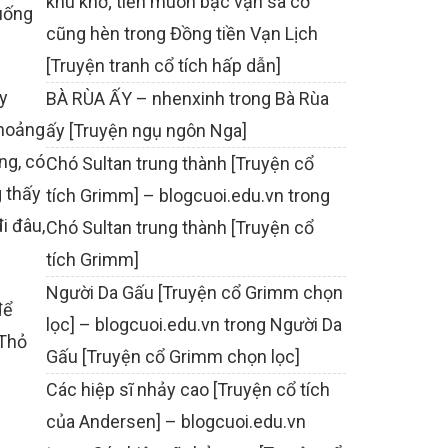
khù khờ; tiền muôn bạc vạn sa cơ
 uống
cũng hèn
trong
Đồng tiền Vạn Lịch
[Truyện tranh cổ tích hấp dẫn]
y
BÀ RÙA ẤY – nhenxinh
trong
Bà Rùa
khoảng
ấy [Truyện ngụ ngôn Nga]
ng, có
Chó Sultan trung thành [Truyện cổ
g thấy
tích Grimm] – blogcuoi.edu.vn
trong
i đâu,
Chó Sultan trung thành [Truyện cổ
tích Grimm]
Người Da Gấu [Truyện cổ Grimm chọn
để
lọc] – blogcuoi.edu.vn
trong
Người Da
 Thỏ
Gấu [Truyện cổ Grimm chọn lọc]
Các hiệp sĩ nhảy cao [Truyện cổ tích
của Andersen] – blogcuoi.edu.vn