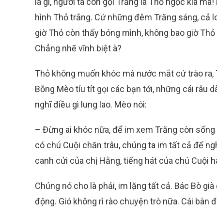
là gì, người ta còn gọi Trăng là Thỏ ngọc kia mà
hình Thỏ trắng. Cứ những đêm Trăng sáng, cả loà
giờ Thỏ còn thấy bóng mình, không bao giờ Thỏ 
Chẳng nhẽ vĩnh biệt à?
Thỏ không muốn khóc mà nước mắt cứ trào ra, T
Bỗng Mèo tíu tít gọi các bạn tới, những cái râu d
nghĩ điều gì lung lao. Mèo nói:
– Đừng ai khóc nữa, để im xem Trăng còn sống h
có chú Cuội chăn trâu, chúng ta im tất cả để ngh
canh cửi của chị Hằng, tiếng hát của chú Cuội 
Chúng nó cho là phải, im lặng tất cả. Bác Bò già
động. Gió không rì rào chuyện trò nữa. Cái bàn đ