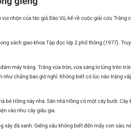
ống giếng”
i vui nhộn của tác giả Đào Vũ, kể về cuộc giải cứu Trăng 
ong sách giao khoa Tập đọc lớp 2 phổ thông (1977). Truy
đám mây trắng. Trăng vừa tròn, vừa sáng lơ lửng trên trời
h như chẳng bao giờ nghỉ. Không biết có lúc nào trăng vấ
 nhà bé Hồng này nhá. Sân nhà Hồng có một cây bưởi. Cây 
bện vào như cây giâu gia.
ng xây đá xanh. Giếng sâu không biết đến mấy con sào, 