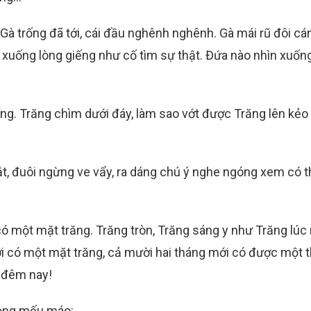
g. Gà trống đã tới, cái đầu nghênh nghênh. Gà mái rũ đôi cá
ò xuống lòng giếng như cố tìm sự thật. Đứa nào nhìn xuốn
giếng. Trăng chìm dưới đáy, làm sao vớt được Trăng lên kẻo
mắt, đuôi ngừng ve vẩy, ra dáng chú ý nghe ngóng xem có t
 có một mặt trăng. Trăng tròn, Trăng sáng y như Trăng lúc
ới có một mặt trăng, cả mười hai tháng mới có được một 
a đêm nay!
iọng mếu máo: