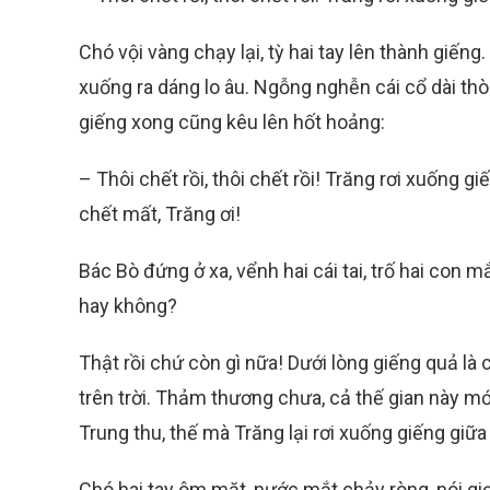
Chó vội vàng chạy lại, tỳ hai tay lên thành giến
xuống ra dáng lo âu. Ngỗng nghễn cái cổ dài th
giếng xong cũng kêu lên hốt hoảng:
– Thôi chết rồi, thôi chết rồi! Trăng rơi xuống 
chết mất, Trăng ơi!
Bác Bò đứng ở xa, vểnh hai cái tai, trố hai con 
hay không?
Thật rồi chứ còn gì nữa! Dưới lòng giếng quả là
trên trời. Thảm thương chưa, cả thế gian này m
Trung thu, thế mà Trăng lại rơi xuống giếng giữ
Chó hai tay ôm mặt, nước mắt chảy ròng, nói g