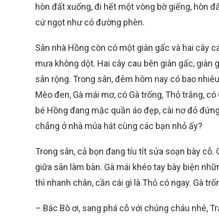
hòn đất xuống, đi hết một vòng bờ giếng, hòn đ
cứ ngọt như có đường phèn.
Sân nhà Hồng còn có một giàn gấc và hai cây ca
mưa không dột. Hai cây cau bên giàn gấc, giàn g
sân rộng. Trong sân, đêm hôm nay có bao nhiê
Mèo đen, Gà mái mơ, có Gà trống, Thỏ trắng, có 
bé Hồng đang mặc quần áo đẹp, cài nơ đỏ đứng 
chẳng ở nhà múa hát cùng các bạn nhỏ ấy?
Trong sân, cả bọn đang tíu tít sửa soạn bày cỗ.
giữa sân làm bàn. Gà mái khéo tay bày biện nhữ
thì nhanh chân, cần cái gì là Thỏ có ngay. Gà t
– Bác Bò ơi, sang phá cỗ với chúng cháu nhé, T