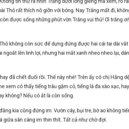
! Không tin thử ra nhìn Trăng dưới lòng giếng mà xem, rõ r
i Thỏ rất thích nô giỡn với bóng. Nay Trăng mất đi, khôn
còn được sống những phút vờn Trăng vui thú! Ơi trăng ơi
hỏ không còn sức để dựng đứng được hai cái tai dài vắt
ài ngoắt lên linh lợi, nhưng hai mắt xanh nheo nheo lại, dá
ay đã chết đuối rồi. Thế này nhé! Trên ấy có chị Hằng dệ
e xem có thấy tiếng trâu gặm cỏ, tiếng lá đa xào xạc, hay
hay không? Nếu có ắt là còn sống.
 đằng kia cũng đứng im. Vườn cây, bụi tre, bờ ao không ti
á giữa sân càng im thin thít. Tất cả như chờ đợi.