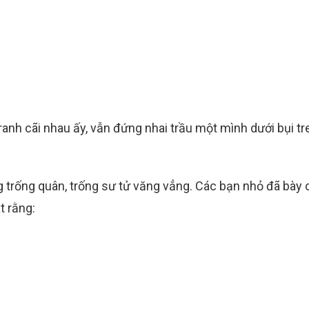
nh cãi nhau ấy, vẫn đứng nhai trầu một mình dưới bụi tre
g trống quân, trống sư tử văng vẳng. Các bạn nhỏ đã bày 
t rằng: