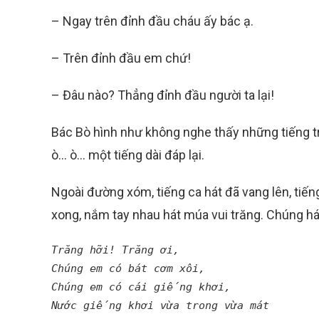
– Ngay trên đỉnh đầu cháu ấy bác ạ.
– Trên đỉnh đầu em chứ!
– Đâu nào? Thẳng đỉnh đầu người ta lại!
Bác Bò hình như không nghe thấy những tiếng tra
ò… ò… một tiếng dài đáp lại.
Ngoài đường xóm, tiếng ca hát đã vang lên, tiến
xong, nắm tay nhau hát múa vui trăng. Chúng há
Trăng hỡi! Trăng ơi,
Chúng em có bát cơm xôi,
Chúng em có cái giếng khơi,
Nước giếng khơi vừa trong vừa mát