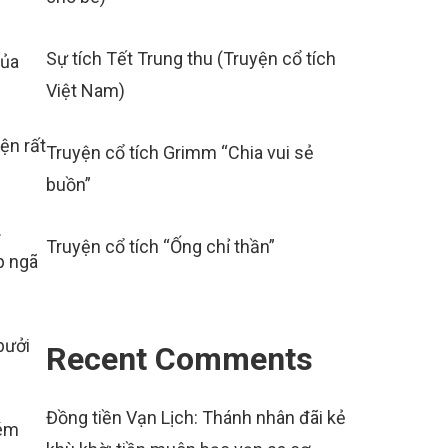
Sự tích Tết Trung thu (Truyện cổ tích
của
Việt Nam)
ện rất
Truyện cổ tích Grimm “Chia vui sẻ
buồn”
.
Truyện cổ tích “Ống chỉ thần”
p ngã
bưởi
Recent Comments
Đồng tiền Vạn Lịch: Thánh nhân đãi kẻ
ném