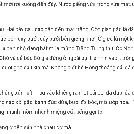
ất mới rơi xuống đến đáy. Nước giếng vừa trong vừa mát,
u. Hai cây cau cao gần đến mặt trăng. Còn giàn gấc lá dà
ấc bên cây bưởi, cây bưởi bên giếng khơi. Ở giữa là một 
u là bạn nhỏ đang hát múa mừng Trăng Trung thu. Có Ngỗ
Chó và cả bác Bò già đứng ở ngoài bụi tre nhìn vào… trôn
dưới gốc cau kia mà. Không biết bé Hồng thoáng cái đã đ
 Chúng xúm xít nhau vào khiêng ra một cái cối đá đập lúa 
ng nào xôi gấc, bánh đúc dừa, bưởi đã bóc, mía ướp hoa…
rống nhanh mồm nhanh miệng cất tiếng gọi to:
răng ở bên sân nhà cháu cơ mà.