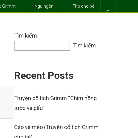
cổ Grimm
Ngụ ngôn
Thơ cho bé
⌕
Tìm kiếm
Tìm kiếm
Recent Posts
Truyện cổ tích Grimm “Chim hồng
tước và gấu”
Cáo và mèo (Truyện cổ tích Grimm
cho bé)