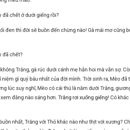
y đã chết ở dưới giếng rồi?
 tối đen thì đời sẽ buồn đến chừng nào! Gà mái mơ cũng 
y đã chết?
 không Trăng, gà rúc dưới cánh mẹ hẳn hoi mà vẫn sợ. Cò
iệm gì quý báu nhất của đời mình. Trời sinh ra, Mèo đã 
ng lúc suy nghĩ, Mèo có cái thú là nằm dưới Trăng, giươn
g xem đằng nào sáng hơn.
Trăng rơi xuống giếng
! Có khác
 buồn nhất, Trăng với Thỏ khác nào như thịt với xương? C