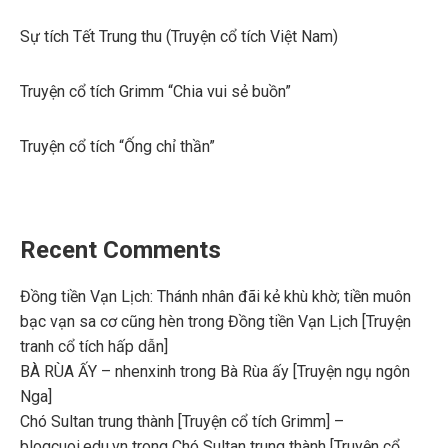
Sự tích Tết Trung thu (Truyện cổ tích Việt Nam)
Truyện cổ tích Grimm “Chia vui sẻ buồn”
Truyện cổ tích “Ống chỉ thần”
Recent Comments
Đồng tiền Vạn Lịch: Thánh nhân đãi kẻ khù khờ; tiền muôn
bạc vạn sa cơ cũng hèn
trong
Đồng tiền Vạn Lịch [Truyện
tranh cổ tích hấp dẫn]
BÀ RÙA ẤY – nhenxinh
trong
Bà Rùa ấy [Truyện ngụ ngôn
Nga]
Chó Sultan trung thành [Truyện cổ tích Grimm] –
blogcuoi.edu.vn
trong
Chó Sultan trung thành [Truyện cổ