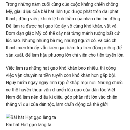
Trong những năm cuối cùng của cuộc kháng chiến chống
Mỹ, giai điệu của bài hát liên tục được phát trên đài phát
thanh, động viên, khích lệ tinh thần của nhân dân lao động.
Để làm ra được hạt gạo lúc ấy vô cùng khó khăn, vất vả.
Bom đạn giặc Mỹ có thể cày nát từng mảnh ruộng bất cứ
lúc nào. Nhưng những bà mẹ, những người cô, và các chị
thanh niên khi ấy vẫn kiên gan bám trụ trên đồng ruộng để
sản xuất, để làm hậu phương lớn chi viện cho tiền tuyến lớn.
Việc làm ra những hạt gạo khó khăn bao nhiêu, thì công
việc vận chuyển ra tiền tuyến còn khó khăn hơn gấp bội.
Nguy hiểm ngày ngày rình rập ở khắp mọi nơi. Những chiếc
xe thồ huyền thoại vận chuyển lúa gạo của dân tộc Việt
Nam đã làm nên điều kì diệu, góp phần rất lớn vào chiến
thắng vĩ đại của dân tộc, làm chấn động cả thế giới.
Bài hát Hạt gạo làng ta