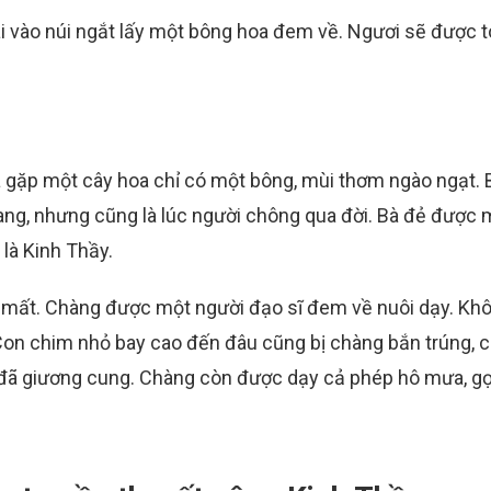
ai vào núi ngắt lấy một bông hoa đem về. Ngươi sẽ được t
à gặp một cây hoa chỉ có một bông, mùi thơm ngào ngạt. B
mang, nhưng cũng là lúc người chông qua đời. Bà đẻ được 
 là Kinh Thầy.
ẹ mất. Chàng được một người đạo sĩ đem về nuôi dạy. Kh
. Con chim nhỏ bay cao đến đâu cũng bị chàng bắn trúng, 
đã giương cung. Chàng còn được dạy cả phép hô mưa, gọi