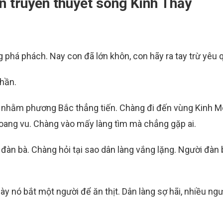
ện truyền thuyết sông Kinh Thầy
phá phách. Nay con đã lớn khôn, con hãy ra tay trừ yêu q
thần.
à nhằm phương Bắc thẳng tiến. Chàng đi đến vùng Kinh M
hoang vu. Chàng vào mấy làng tìm mà chẳng gặp ai.
àn bà. Chàng hỏi tại sao dân làng vắng lặng. Người đàn 
ày nó bắt một người để ăn thịt. Dân làng sợ hãi, nhiều ngư