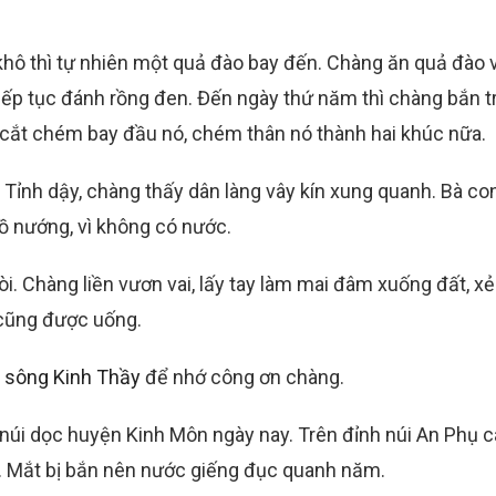
khô thì tự nhiên một quả đào bay đến. Chàng ăn quả đào v
y tiếp tục đánh rồng đen. Đến ngày thứ năm thì chàng bắn 
cắt chém bay đầu nó, chém thân nó thành hai khúc nữa.
. Tỉnh dậy, chàng thấy dân làng vây kín xung quanh. Bà co
ồ nướng, vì không có nước.
i. Chàng liền vươn vai, lấy tay làm mai đâm xuống đất, xẻ
 cũng được uống.
à
sông Kinh Thầy
để nhớ công ơn chàng.
núi dọc huyện Kinh Môn ngày nay. Trên đỉnh núi An Phụ 
ng. Mắt bị bắn nên nước giếng đục quanh năm.