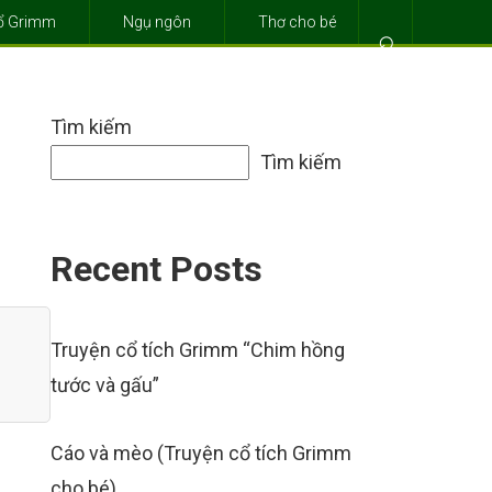
cổ Grimm
Ngụ ngôn
Thơ cho bé
⌕
Tìm kiếm
Tìm kiếm
Recent Posts
Truyện cổ tích Grimm “Chim hồng
tước và gấu”
Cáo và mèo (Truyện cổ tích Grimm
cho bé)