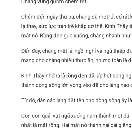
Chàng vung gươm chém rết.
Chém đến ngày thứ ba, chàng đã mệt lử, cổ rát 
lạ thay, sức lực tràn trề khắp cơ thể. Kinh Thầ
mắt nó. Rồng đen gục xuống, chàng nhanh như 
Đến đây, chàng mệt lả, ngồi nghỉ và ngủ thiếp đi
mang cho chàng nhiều thức ăn, nhưng toàn là đ
Kinh Thầy nhớ ra là rồng đen đã lấp hết sông ngò
thành dòng sông lớn vòng vèo để cho làng nào
Từ đó, dân các làng đặt tên cho dòng sông ấy l
Còn con quái vật ngã xuống nằm thành một dải 
nhất là mặt rồng. Hai mắt nó thành hai cái giế