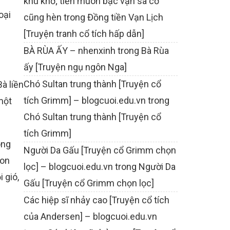
khù khờ; tiền muôn bạc vạn sa cơ
oại
cũng hèn
trong
Đồng tiền Vạn Lịch
[Truyện tranh cổ tích hấp dẫn]
BÀ RÙA ẤY – nhenxinh
trong
Bà Rùa
ấy [Truyện ngụ ngôn Nga]
Chó Sultan trung thành [Truyện cổ
à liền
tích Grimm] – blogcuoi.edu.vn
trong
một
Chó Sultan trung thành [Truyện cổ
tích Grimm]
ông
Người Da Gấu [Truyện cổ Grimm chọn
con
lọc] – blogcuoi.edu.vn
trong
Người Da
 gió,
Gấu [Truyện cổ Grimm chọn lọc]
Các hiệp sĩ nhảy cao [Truyện cổ tích
của Andersen] – blogcuoi.edu.vn