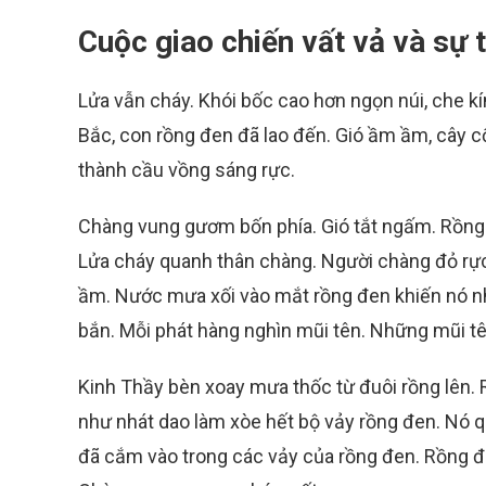
Cuộc giao chiến vất vả và sự 
Lửa vẫn cháy. Khói bốc cao hơn ngọn núi, che kín
Bắc, con rồng đen đã lao đến. Gió ầm ầm, cây
thành cầu vồng sáng rực.
Chàng vung gươm bốn phía. Gió tắt ngấm. Rồng đe
Lửa cháy quanh thân chàng. Người chàng đỏ rự
ầm. Nước mưa xối vào mắt rồng đen khiến nó nh
bắn. Mỗi phát hàng nghìn mũi tên. Những mũi tê
Kinh Thầy bèn xoay mưa thốc từ đuôi rồng lên.
như nhát dao làm xòe hết bộ vảy rồng đen. Nó 
đã cắm vào trong các vảy của rồng đen. Rồng đ