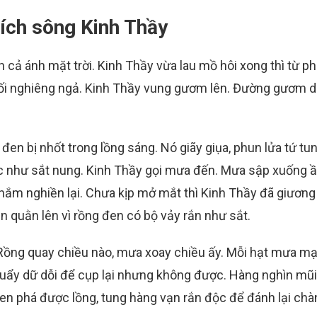
tích sông Kinh Thầy
 cả ánh mặt trời. Kinh Thầy vừa lau mồ hôi xong thì từ ph
 cối nghiêng ngả. Kinh Thầy vung gươm lên. Đường gươm 
n bị nhốt trong lồng sáng. Nó giãy giụa, phun lửa tứ tun
c như sắt nung. Kinh Thầy gọi mưa đến. Mưa sập xuống 
ắm nghiền lại. Chưa kịp mở mắt thì Kinh Thầy đã giươn
n quằn lên vì rồng đen có bộ vảy rắn như sắt.
 Rồng quay chiều nào, mưa xoay chiều ấy. Mỗi hạt mưa m
quẩy dữ dỗi để cụp lại nhưng không được. Hàng nghìn mũi
en phá được lồng, tung hàng vạn rắn độc để đánh lại chà