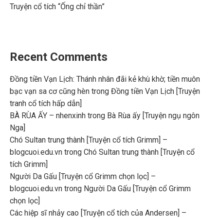
Truyện cổ tích “Ống chỉ thần”
Recent Comments
Đồng tiền Vạn Lịch: Thánh nhân đãi kẻ khù khờ; tiền muôn
bạc vạn sa cơ cũng hèn
trong
Đồng tiền Vạn Lịch [Truyện
tranh cổ tích hấp dẫn]
BÀ RÙA ẤY – nhenxinh
trong
Bà Rùa ấy [Truyện ngụ ngôn
Nga]
Chó Sultan trung thành [Truyện cổ tích Grimm] –
blogcuoi.edu.vn
trong
Chó Sultan trung thành [Truyện cổ
tích Grimm]
Người Da Gấu [Truyện cổ Grimm chọn lọc] –
blogcuoi.edu.vn
trong
Người Da Gấu [Truyện cổ Grimm
chọn lọc]
Các hiệp sĩ nhảy cao [Truyện cổ tích của Andersen] –