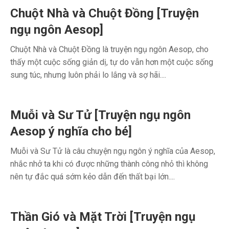
Chuột Nhà và Chuột Đồng [Truyện
ngụ ngôn Aesop]
Chuột Nhà và Chuột Đồng là truyện ngụ ngôn Aesop, cho
thấy một cuộc sống giản dị, tự do vẫn hơn một cuộc sống
sung túc, nhưng luôn phải lo lắng và sợ hãi....
Muỗi và Sư Tử [Truyện ngụ ngôn
Aesop ý nghĩa cho bé]
Muỗi và Sư Tử là câu chuyện ngụ ngôn ý nghĩa của Aesop,
nhắc nhở ta khi có được những thành công nhỏ thì không
nên tự đắc quá sớm kẻo dẫn đến thất bại lớn....
Thần Gió và Mặt Trời [Truyện ngụ