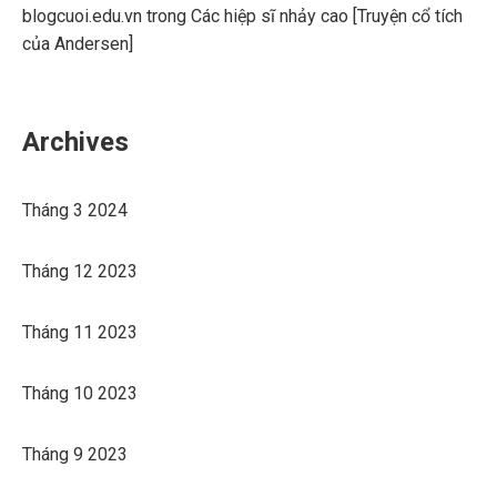
blogcuoi.edu.vn
trong
Các hiệp sĩ nhảy cao [Truyện cổ tích
của Andersen]
Archives
Tháng 3 2024
Tháng 12 2023
Tháng 11 2023
Tháng 10 2023
Tháng 9 2023