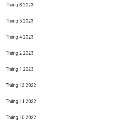
Tháng 8 2023
Tháng 5 2023
Tháng 4 2023
Tháng 2 2023
Tháng 1 2023
Tháng 12 2022
Tháng 11 2022
Tháng 10 2022