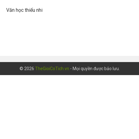
Văn học thiếu nhi
© 2026
TheGioiCoTich.vn
- Mọi quyền được bảo lưu.