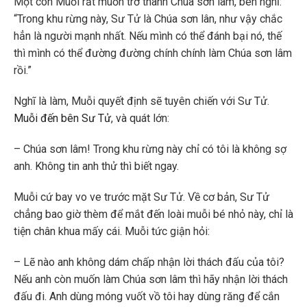
Một con Muỗi rất muốn trở thành Chúa sơn lâm, bèn nghĩ:
“Trong khu rừng này, Sư Tử là Chúa sơn lân, như vậy chắc
hẳn là người mạnh nhất. Nếu mình có thể đánh bại nó, thế
thì mình có thể đường đường chính chính làm Chúa sơn lâm
rồi.”
Nghĩ là làm, Muỗi quyết định sẽ tuyên chiến với Sư Tử.
Muỗi đến bên Sư Tử
, và quát lớn:
– Chúa sơn lâm! Trong khu rừng này chỉ có tôi là không sợ
anh. Không tin anh thử thì biết ngay.
Muỗi cứ bay vo ve trước mặt Sư Tử. Về cơ bản, Sư Tử
chẳng bao giờ thèm để mắt đến loài muỗi bé nhỏ này, chỉ là
tiện chân khua mấy cái. Muỗi tức giận hỏi:
– Lẽ nào anh không dám chấp nhận lời thách đấu của tôi?
Nếu anh còn muốn làm Chúa sơn lâm thì hãy nhận lời thách
đấu đi. Anh dùng móng vuốt vồ tôi hay dùng răng để cắn