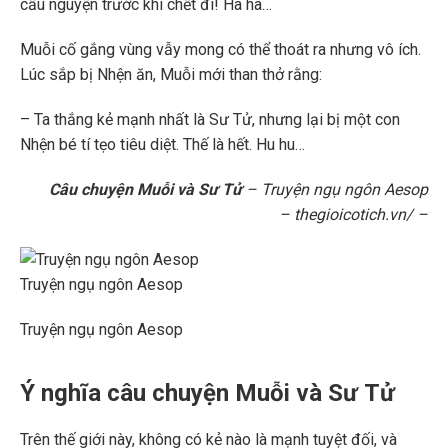
cầu nguyện trước khi chết đi! Ha ha…
Muỗi cố gắng vùng vẫy mong có thể thoát ra nhưng vô ích.
Lúc sắp bị Nhện ăn, Muỗi mới than thở rằng:
– Ta thắng kẻ mạnh nhất là Sư Tử, nhưng lại bị một con
Nhện bé tí tẹo tiêu diệt. Thế là hết. Hu hu…
Câu chuyện Muỗi và Sư Tử
– Truyện ngụ ngôn Aesop
– thegioicotich.vn/ –
Truyện ngụ ngôn Aesop
Truyện ngụ ngôn Aesop
Ý nghĩa câu chuyện Muỗi và Sư Tử
Trên thế giới này, không có kẻ nào là mạnh tuyệt đối, và