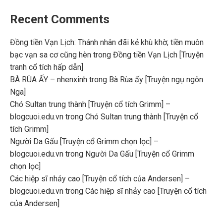
Recent Comments
Đồng tiền Vạn Lịch: Thánh nhân đãi kẻ khù khờ; tiền muôn
bạc vạn sa cơ cũng hèn
trong
Đồng tiền Vạn Lịch [Truyện
tranh cổ tích hấp dẫn]
BÀ RÙA ẤY – nhenxinh
trong
Bà Rùa ấy [Truyện ngụ ngôn
Nga]
Chó Sultan trung thành [Truyện cổ tích Grimm] –
blogcuoi.edu.vn
trong
Chó Sultan trung thành [Truyện cổ
tích Grimm]
Người Da Gấu [Truyện cổ Grimm chọn lọc] –
blogcuoi.edu.vn
trong
Người Da Gấu [Truyện cổ Grimm
chọn lọc]
Các hiệp sĩ nhảy cao [Truyện cổ tích của Andersen] –
blogcuoi.edu.vn
trong
Các hiệp sĩ nhảy cao [Truyện cổ tích
của Andersen]