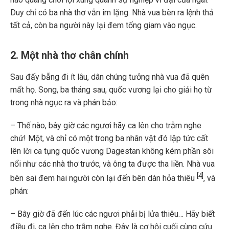
Duy chỉ có ba nhà thơ vẫn im lặng. Nhà vua bèn ra lệnh thả
tất cả, còn ba người này lại đem tống giam vào ngục.
2. Một nhà thơ chân chính
Sau đấy bẵng đi ít lâu, dân chúng tưởng nhà vua đã quên
mất họ. Song, ba tháng sau, quốc vương lại cho giải họ từ
trong nhà ngục ra và phán bảo:
– Thế nào, bây giờ các ngươi hãy ca lên cho trẫm nghe
chứ! Một, và chỉ có một trong ba nhân vật đó lập tức cất
lên lời ca tụng quốc vương Dagestan không kém phần sôi
nổi như các nhà thơ trước, và ông ta được tha liền. Nhà vua
[4]
bèn sai đem hai người còn lại đến bên dàn hỏa thiêu
, và
phán:
– Bây giờ đã đến lúc các ngươi phải bị lửa thiêu… Hãy biết
điều đi, ca lên cho trẫm nghe. Đây là cơ hội cuối cùng cứu