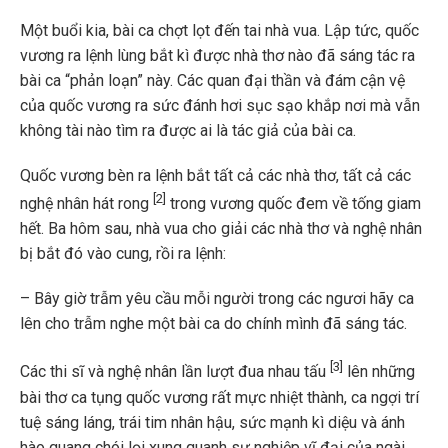
Một buổi kia, bài ca chợt lọt đến tai nhà vua. Lập tức, quốc
vương ra lệnh lùng bắt kì được nhà thơ nào đã sáng tác ra
bài ca “phản loạn” này. Các quan đại thần và đám cận vệ
của quốc vương ra sức đánh hơi sục sạo khắp nơi mà vẫn
không tài nào tìm ra được ai là tác giả của bài ca.
Quốc vương bèn ra lệnh bắt tất cả các nhà thơ, tất cả các
[2]
nghệ nhân hát rong
trong vương quốc đem về tống giam
hết. Ba hôm sau, nhà vua cho giải các nhà thơ và nghệ nhân
bị bắt đó vào cung, rồi ra lệnh:
– Bây giờ trẫm yêu cầu mỗi người trong các ngươi hãy ca
lên cho trẫm nghe một bài ca do chính mình đã sáng tác.
[3]
Các thi sĩ và nghệ nhân lần lượt đua nhau tấu
lên những
bài thơ ca tụng quốc vương rất mực nhiệt thành, ca ngợi trí
tuệ sáng láng, trái tim nhân hậu, sức mạnh kì diệu và ánh
hào quang chói lọi xung quanh sự nghiệp vĩ đại của ngài.