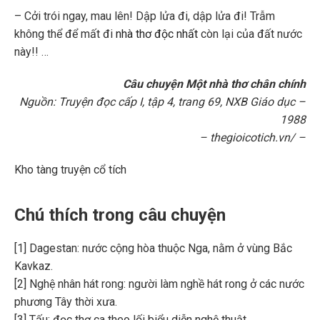
– Cởi trói ngay, mau lên! Dập lửa đi, dập lửa đi! Trẫm
không thể để mất đi
nhà thơ độc nhất
còn lại của đất nước
này!! …
Câu chuyện Một nhà thơ chân chính
Nguồn: Truyện đọc cấp I, tập 4, trang 69, NXB Giáo dục –
1988
– thegioicotich.vn/ –
Kho tàng truyện cổ tích
Chú thích trong câu chuyện
[1] Dagestan: nước cộng hòa thuộc Nga, nằm ở vùng Bắc
Kavkaz.
[2] Nghệ nhân hát rong: người làm nghề hát rong ở các nước
phương Tây thời xưa.
[3] Tấu: đọc thơ ca theo lối biểu diễn nghệ thuật,