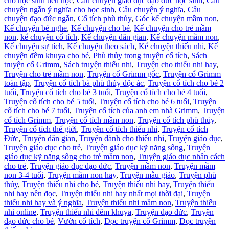
cho học sinh tiểu học
,
Câu chuyện giáo dục đạo đức học sinh
,
Câu
chuyện ngắn ý nghĩa cho học sinh
,
Câu chuyện ý nghĩa
,
Câu
chuyện đạo đức ngắn
,
Cổ tích phù thủy
,
Góc kể chuyện mầm non
,
Kể chuyện bé nghe
,
Kể chuyện cho bé
,
Kể chuyện cho trẻ mầm
non
,
kể chuyện cổ tích
,
Kể chuyện dân gian
,
Kể chuyện mầm non
,
Kể chuyện sự tích
,
Kể chuyện theo sách
,
Kể chuyện thiếu nhi
,
Kể
chuyện đêm khuya cho bé
,
Phù thủy trong truyện cổ tích
,
Sách
truyện cổ Grimm
,
Sách truyện thiếu nhi
,
Truyện cho thiếu nhi hay
,
Truyện cho trẻ mầm non
,
Truyện cổ Grimm gốc
,
Truyện cổ Grimm
toàn tập
,
Truyện cổ tích bà phù thủy độc ác
,
Truyện cổ tích cho bé 2
tuổi
,
Truyện cổ tích cho bé 3 tuổi
,
Truyện cổ tích cho bé 4 tuổi
,
Truyện cổ tích cho bé 5 tuổi
,
Truyện cổ tích cho bé 6 tuổi
,
Truyện
cổ tích cho bé 7 tuổi
,
Truyện cổ tích của anh em nhà Grimm
,
Truyện
cổ tích Grimm
,
Truyện cổ tích mầm non
,
Truyện cổ tích phù thủy
,
Truyện cổ tích thế giới
,
Truyện cổ tích thiếu nhi
,
Truyện cổ tích
Đức
,
Truyện dân gian
,
Truyện dành cho thiếu nhi
,
Truyện giáo dục
,
Truyện giáo dục cho trẻ
,
Truyện giáo dục kỹ năng sống
,
Truyện
giáo dục kỹ năng sống cho trẻ mầm non
,
Truyện giáo dục nhân cách
cho trẻ
,
Truyện giáo dục đạo đức
,
Truyện mầm non
,
Truyện mầm
non 3-4 tuổi
,
Truyện mầm non hay
,
Truyện mẫu giáo
,
Truyện phù
thủy
,
Truyện thiếu nhi cho bé
,
Truyện thiếu nhi hay
,
Truyện thiếu
nhi hay nên đọc
,
Truyện thiếu nhi hay nhất mọi thời đại
,
Truyện
thiếu nhi hay và ý nghĩa
,
Truyện thiếu nhi mầm non
,
Truyện thiếu
nhi online
,
Truyện thiếu nhi đêm khuya
,
Truyện đạo đức
,
Truyện
đạo đức cho bé
,
Vườn cổ tích
,
Đọc truyện cổ Grimm
,
Đọc truyện