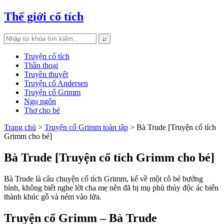
Thế giới cổ tích
⌕
Truyện cổ tích
Thần thoại
Truyền thuyết
Truyện cổ Andersen
Truyện cổ Grimm
Ngụ ngôn
Thơ cho bé
Trang chủ
>
Truyện cổ Grimm toàn tập
> Bà Trude [Truyện cổ tích
Grimm cho bé]
Bà Trude [Truyện cổ tích Grimm cho bé]
Bà Trude là câu chuyện cổ tích Grimm, kể về một cô bé bướng
bỉnh, không biết nghe lời cha mẹ nên đã bị mụ phù thủy độc ác biến
thành khúc gỗ và ném vào lửa.
Truyện cổ Grimm – Bà Trude