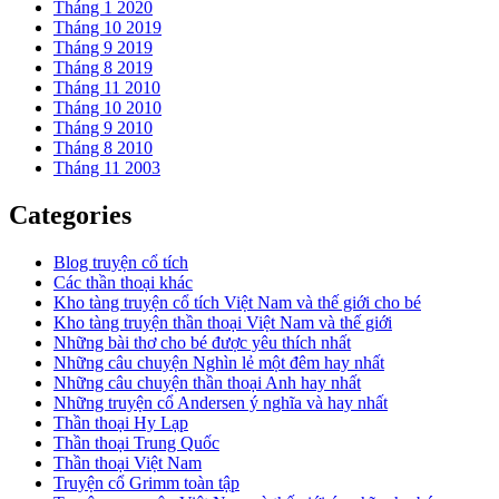
Tháng 1 2020
Tháng 10 2019
Tháng 9 2019
Tháng 8 2019
Tháng 11 2010
Tháng 10 2010
Tháng 9 2010
Tháng 8 2010
Tháng 11 2003
Categories
Blog truyện cổ tích
Các thần thoại khác
Kho tàng truyện cổ tích Việt Nam và thế giới cho bé
Kho tàng truyện thần thoại Việt Nam và thế giới
Những bài thơ cho bé được yêu thích nhất
Những câu chuyện Nghìn lẻ một đêm hay nhất
Những câu chuyện thần thoại Anh hay nhất
Những truyện cổ Andersen ý nghĩa và hay nhất
Thần thoại Hy Lạp
Thần thoại Trung Quốc
Thần thoại Việt Nam
Truyện cổ Grimm toàn tập