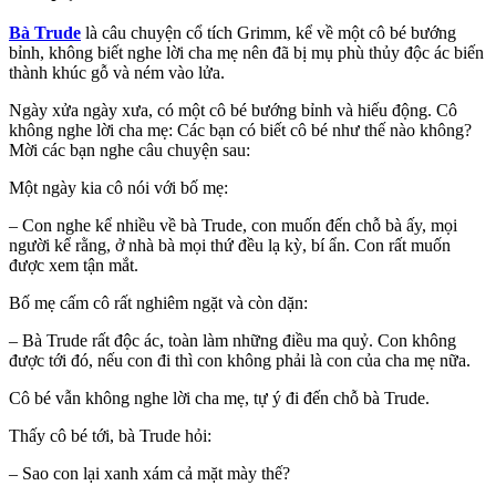
Bà Trude
là câu chuyện cổ tích Grimm, kể về một cô bé bướng
bỉnh, không biết nghe lời cha mẹ nên đã bị mụ phù thủy độc ác biến
thành khúc gỗ và ném vào lửa.
Ngày xửa ngày xưa, có một cô bé bướng bỉnh và hiếu động. Cô
không nghe lời cha mẹ: Các bạn có biết cô bé như thế nào không?
Mời các bạn nghe câu chuyện sau:
Một ngày kia cô nói với bố mẹ:
– Con nghe kể nhiều về bà Trude, con muốn đến chỗ bà ấy, mọi
người kể rằng, ở nhà bà mọi thứ đều lạ kỳ, bí ẩn. Con rất muốn
được xem tận mắt.
Bố mẹ cấm cô rất nghiêm ngặt và còn dặn:
– Bà Trude rất độc ác, toàn làm những điều ma quỷ. Con không
được tới đó, nếu con đi thì con không phải là con của cha mẹ nữa.
Cô bé vẫn không nghe lời cha mẹ, tự ý đi đến chỗ bà Trude.
Thấy cô bé tới, bà Trude hỏi:
– Sao con lại xanh xám cả mặt mày thế?