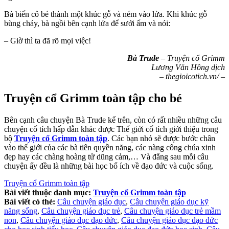
Bà biến cô bé thành một khúc gỗ và ném vào lửa. Khi khúc gỗ
bùng cháy, bà ngồi bên cạnh lửa để sưởi ấm và nói:
– Giờ thì ta đã rõ mọi việc!
Bà Trude
– Truyện cổ Grimm
Lương Văn Hồng dịch
– thegioicotich.vn/ –
Truyện cổ Grimm toàn tập cho bé
Bên cạnh câu chuyện Bà Trude kể trên, còn có rất nhiều những câu
chuyện cổ tích hấp dẫn khác được Thế giới cổ tích giới thiệu trong
bộ
Truyện cổ Grimm toàn tập
. Các bạn nhỏ sẽ được bước chân
vào thế giới của các bà tiên quyền năng, các nàng công chúa xinh
đẹp hay các chàng hoàng tử dũng cảm,… Và đằng sau mỗi câu
chuyện ấy đều là những bài học bổ ích về đạo đức và cuộc sống.
Truyện cổ Grimm toàn tập
Bài viết thuộc danh mục:
Truyện cổ Grimm toàn tập
Bài viết có thẻ:
Câu chuyện giáo dục
,
Câu chuyện giáo dục kỹ
năng sống
,
Câu chuyện giáo dục trẻ
,
Câu chuyện giáo dục trẻ mầm
non
,
Câu chuyện giáo dục đạo đức
,
Câu chuyện giáo dục đạo đức