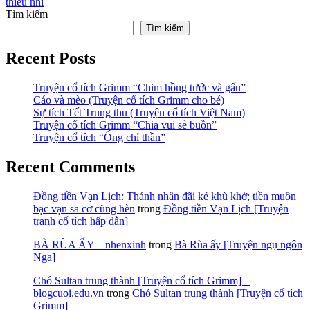
thiếu nhi
Tìm kiếm
Tìm kiếm
Recent Posts
Truyện cổ tích Grimm “Chim hồng tước và gấu”
Cáo và mèo (Truyện cổ tích Grimm cho bé)
Sự tích Tết Trung thu (Truyện cổ tích Việt Nam)
Truyện cổ tích Grimm “Chia vui sẻ buồn”
Truyện cổ tích “Ống chỉ thần”
Recent Comments
Đồng tiền Vạn Lịch: Thánh nhân đãi kẻ khù khờ; tiền muôn
bạc vạn sa cơ cũng hèn
trong
Đồng tiền Vạn Lịch [Truyện
tranh cổ tích hấp dẫn]
BÀ RÙA ẤY – nhenxinh
trong
Bà Rùa ấy [Truyện ngụ ngôn
Nga]
Chó Sultan trung thành [Truyện cổ tích Grimm] –
blogcuoi.edu.vn
trong
Chó Sultan trung thành [Truyện cổ tích
Grimm]