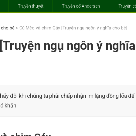
Truyền thuyết
Truyện cổ Andersen
Truyện 
a cho bé
> Cú Mèo và chim Gáy [Truyện ngụ ngôn ý nghĩa cho bé]
[Truyện ngụ ngôn ý nghĩa
hấy đôi khi chúng ta phải chấp nhận im lặng đồng lõa để
hó khăn.