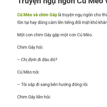
Truyện ngụ ngôn Cú Mèo 
Cú Mèo và chim Gáy
là truyện ngụ ngôn cho thấ
tồn tại hay dũng cảm lên tiếng đối mặt khó khăn
Một con chim Gáy gặp một con Cú Mèo.
Chim Gáy hỏi:
– Chị định đi đâu đó?
Cú Mèo nói:
– Tôi sắp đi sang bên hướng đông rồi.
Chim Gáy liền hỏi: