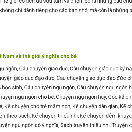
Thế giới cổ tích đã sưu tầm và chọn lọc ra những câu ch
không chỉ dành riêng cho các bạn nhỏ, mà còn là những b
 Nam và thế giới ý nghĩa cho bé
gụ ngôn
,
Câu chuyện giáo dục
,
Câu chuyện giáo dục kỹ n
huyện giáo dục đạo đức
,
Câu chuyện giáo dục đạo đức c
 học sinh
,
Câu chuyện ngụ ngôn
,
Câu chuyện ngụ ngôn h
huyện ngụ ngôn cho bé
,
Chuyện ngụ ngôn hay
,
Góc kể c
é
,
Kể chuyện cho trẻ mầm non
,
Kể chuyện dân gian
,
Kể c
ện theo sách
,
Kể chuyện thiếu nhi
,
Kể chuyện đêm khuya
yện ngụ ngôn có ý nghĩa
,
Sách truyện thiếu nhi
,
Truyện 