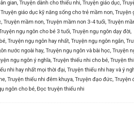
ân gian
,
Truyện dành cho thiếu nhi
,
Truyện giáo dục
,
Truy
,
Truyện giáo dục kỹ năng sống cho trẻ mầm non
,
Truyện 
c
,
Truyện mầm non
,
Truyện mầm non 3-4 tuổi
,
Truyện mầ
Truyện ngụ ngôn cho bé 3 tuổi
,
Truyện ngụ ngôn dạy đời
,
 bé
,
Truyện ngụ ngôn hay nhất
,
Truyện ngụ ngôn ngắn
,
Tr
ôn nước ngoài hay
,
Truyện ngụ ngôn và bài học
,
Truyện n
uyện ngụ ngôn ý nghĩa
,
Truyện thiếu nhi cho bé
,
Truyện th
ếu nhi hay nhất mọi thời đại
,
Truyện thiếu nhi hay và ý ng
ine
,
Truyện thiếu nhi đêm khuya
,
Truyện đạo đức
,
Truyện 
gụ ngôn cho bé
,
Đọc truyện thiếu nhi