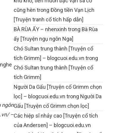
khù khờ; tiền muôn bạc vạn sa cơ
cũng hèn
trong
Đồng tiền Vạn Lịch
[Truyện tranh cổ tích hấp dẫn]
BÀ RÙA ẤY – nhenxinh
trong
Bà Rùa
ấy [Truyện ngụ ngôn Nga]
Chó Sultan trung thành [Truyện cổ
tích Grimm] – blogcuoi.edu.vn
trong
ạ nghe
Chó Sultan trung thành [Truyện cổ
tích Grimm]
Người Da Gấu [Truyện cổ Grimm chọn
lọc] – blogcuoi.edu.vn
trong
Người Da
ụ ngôn
Gấu [Truyện cổ Grimm chọn lọc]
.vn/ –
Các hiệp sĩ nhảy cao [Truyện cổ tích
của Andersen] – blogcuoi.edu.vn