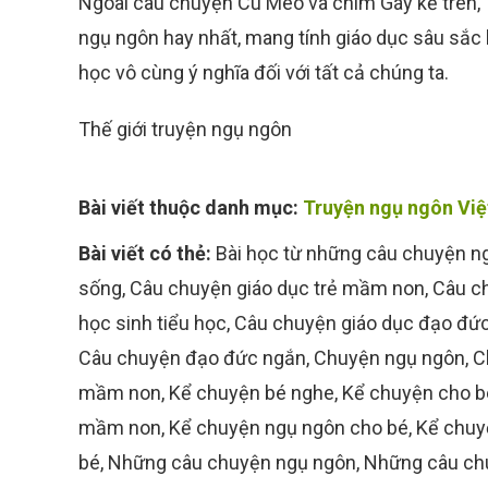
Ngoài câu chuyện Cú Mèo và chim Gáy kể trên, 
ngụ ngôn hay nhất, mang tính giáo dục sâu sắc 
học vô cùng ý nghĩa đối với tất cả chúng ta.
Thế giới truyện ngụ ngôn
Bài viết thuộc danh mục:
Truyện ngụ ngôn Việt
Bài viết có thẻ:
Bài học từ những câu chuyện n
sống
,
Câu chuyện giáo dục trẻ mầm non
,
Câu c
học sinh tiểu học
,
Câu chuyện giáo dục đạo đức
Câu chuyện đạo đức ngắn
,
Chuyện ngụ ngôn
,
C
mầm non
,
Kể chuyện bé nghe
,
Kể chuyện cho b
mầm non
,
Kể chuyện ngụ ngôn cho bé
,
Kể chuy
bé
,
Những câu chuyện ngụ ngôn
,
Những câu chu