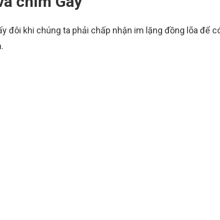
và chim Gáy
y đôi khi chúng ta phải chấp nhận im lặng đồng lõa để c
.