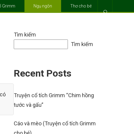
cổ Grimm
Ngụ ngôn
Thơ cho bé
⌕
Tìm kiếm
Tìm kiếm
Recent Posts
 có
Truyện cổ tích Grimm “Chim hồng
tước và gấu”
Cáo và mèo (Truyện cổ tích Grimm
cho bé)