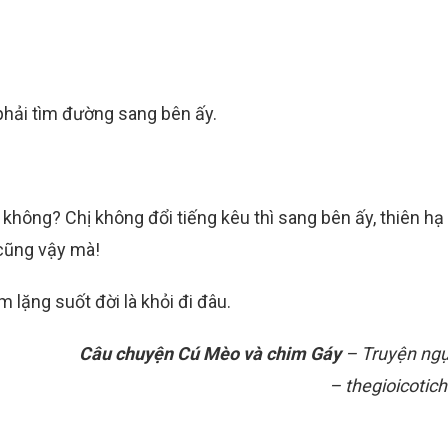
i phải tìm đường sang bên ấy.
 không? Chị không đổi tiếng kêu thì sang bên ấy, thiên h
 cũng vậy mà!
im lặng suốt đời là khỏi đi đâu.
Câu chuyện Cú Mèo và chim Gáy
– Truyện ng
– thegioicotich