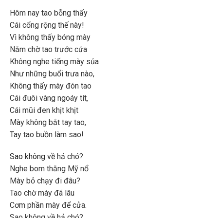
Hôm nay tao bỗng thấy
Cái cổng rộng thế này!
Vì không thấy bóng mày
Nằm chờ tao trước cửa
Không nghe tiếng mày sủa
Như những buổi trưa nào,
Không thấy mày đón tao
Cái đuôi vàng ngoáy tít,
Cái mũi đen khịt khịt
Mày không bắt tay tao,
Tay tao buồn làm sao!
Sao không về
hả chó?
Nghe bom thằng Mỹ nổ
Mày bỏ chạy đi đâu?
Tao chờ mày đã lâu
Cơm phần mày để cửa.
Sao không về hả chó?