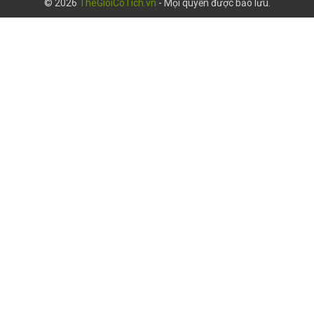
© 2026
TheGioiCoTich.vn
- Mọi quyền được bảo lưu.