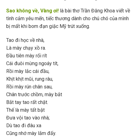
Sao không về, Vàng ơi!
là bài thơ Trần Đăng Khoa viết về
tình cảm yêu mến, tiếc thương dành cho chú chó của mình
bị mất khi bom đạn giặc Mỹ trút xuống.
Tao đi học về nhà,
Là mày chạy xồ ra.
Đầu tiên mày rối rít
Cái đuôi mừng ngoáy tít,
Rồi mày lắc cái đầu,
Khịt khịt mũi, rung râu,
Rồi mày rún chân sau,
Chân trước chồm, mày bắt
Bắt tay tao rất chặt.
Thế là mày tất bật
Đưa vội tao vào nhà;
Dù tao đi đâu xa
Cũng nhớ mày lắm đấy.