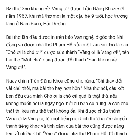
Bài thơ Sao không về, Vàng ơi! được Trần Đăng Khoa viết
năm 1967, khi nhà thơ mới là một cậu bé 9 tuổi, học trường
làng ở Nam Sách, Hải Dương.
Bài thơ lần đầu được in trên báo Văn nghệ, ở góc thơ Nhi
đồng và được nhà thơ Phạm Hổ sửa một vài câu. Đó là câu
“Chó ơi là chó ơi!” được sửa thành “Vàng ơi là Vàng ơi!”, tên
bài thơ “Mất chó” cũng được đổi thành “Sao không về,
Vàng ơi!”.
Ngay chính Trần Đăng Khoa cũng cho rằng: “Chỉ thay đổi
vài chữ thôi, mà bài thơ hay hơn hẳn.” Nhà thơ nói, câu kết
ban đầu của mình Chó ơi là chó ơi! quá là thật thà, nếu
không muốn nói là ngây ngô, bởi dù bạn có đúng là con chó
thật thì kêu như thế thật không ổn. Khi được chữa thành
Vàng ơi là Vàng ơi, từ một tiếng gọi bình thường đã chuyển
thành tiếng khóc và tình cảm của bài thơ cũng được nâng
lên rất nhiều. Chữ “Vàng” được nhà thơ Phạm Hổ đổi thành