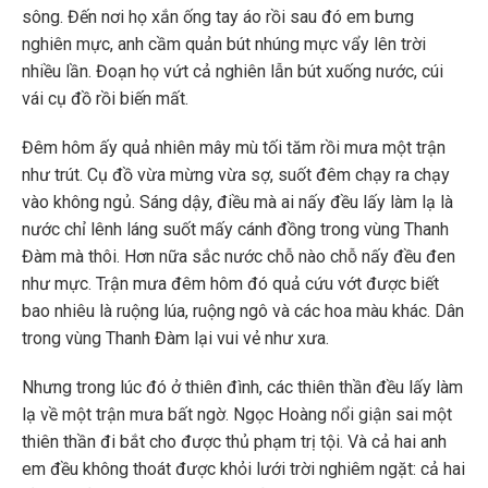
sông. Đến nơi họ xắn ống tay áo rồi sau đó em bưng
nghiên mực, anh cầm quản bút nhúng mực vẩy lên trời
nhiều lần. Đoạn họ vứt cả nghiên lẫn bút xuống nước, cúi
vái cụ đồ rồi biến mất.
Đêm hôm ấy quả nhiên mây mù tối tăm rồi mưa một trận
như trút. Cụ đồ vừa mừng vừa sợ, suốt đêm chạy ra chạy
vào không ngủ. Sáng dậy, điều mà ai nấy đều lấy làm lạ là
nước chỉ lênh láng suốt mấy cánh đồng trong vùng Thanh
Đàm mà thôi. Hơn nữa sắc nước chỗ nào chỗ nấy đều đen
như mực. Trận mưa đêm hôm đó quả cứu vớt được biết
bao nhiêu là ruộng lúa, ruộng ngô và các hoa màu khác. Dân
trong vùng Thanh Đàm lại vui vẻ như xưa.
Nhưng trong lúc đó ở thiên đình, các thiên thần đều lấy làm
lạ về một trận mưa bất ngờ. Ngọc Hoàng nổi giận sai một
thiên thần đi bắt cho được thủ phạm trị tội. Và cả hai anh
em đều không thoát được khỏi lưới trời nghiêm ngặt: cả hai