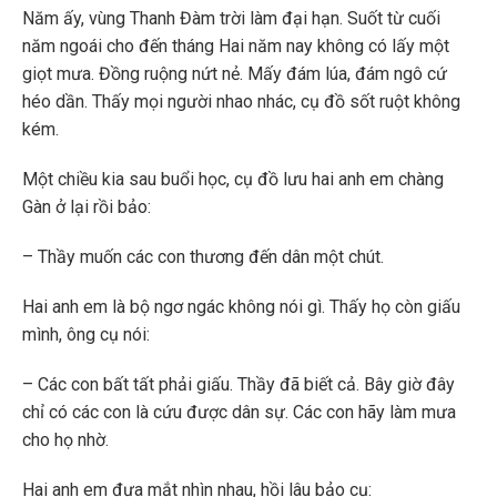
Năm ấy, vùng Thanh Đàm trời làm đại hạn. Suốt từ cuối
năm ngoái cho đến tháng Hai năm nay không có lấy một
giọt mưa. Đồng ruộng nứt nẻ. Mấy đám lúa, đám ngô cứ
héo dần. Thấy mọi người nhao nhác, cụ đồ sốt ruột không
kém.
Một chiều kia sau buổi học, cụ đồ lưu hai anh em chàng
Gàn ở lại rồi bảo:
– Thầy muốn các con thương đến dân một chút.
Hai anh em là bộ ngơ ngác không nói gì. Thấy họ còn giấu
mình, ông cụ nói:
– Các con bất tất phải giấu. Thầy đã biết cả. Bây giờ đây
chỉ có các con là cứu được dân sự. Các con hãy làm mưa
cho họ nhờ.
Hai anh em đưa mắt nhìn nhau, hồi lâu bảo cụ: