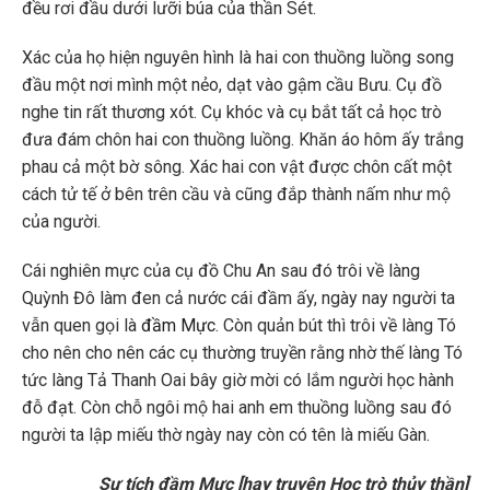
đều rơi đầu dưới lưỡi búa của thần Sét.
Xác của họ hiện nguyên hình là hai con thuồng luồng song
đầu một nơi mình một nẻo, dạt vào gậm cầu Bưu. Cụ đồ
nghe tin rất thương xót. Cụ khóc và cụ bắt tất cả học trò
đưa đám chôn hai con thuồng luồng. Khăn áo hôm ấy trắng
phau cả một bờ sông. Xác hai con vật được chôn cất một
cách tử tế ở bên trên cầu và cũng đắp thành nấm như mộ
của người.
Cái nghiên mực của cụ đồ Chu An sau đó trôi về làng
Quỳnh Đô làm đen cả nước cái đầm ấy, ngày nay người ta
vẫn quen gọi là
đầm Mực
. Còn quản bút thì trôi về làng Tó
cho nên cho nên các cụ thường truyền rằng nhờ thế làng Tó
tức làng Tả Thanh Oai bây giờ mời có lắm người học hành
đỗ đạt. Còn chỗ ngôi mộ hai anh em thuồng luồng sau đó
người ta lập miếu thờ ngày nay còn có tên là miếu Gàn.
Sự tích đầm Mực [hay truyện Học trò thủy thần]