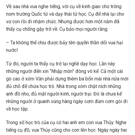
Về sau nhà vua nghe tiếng, vời cụ về kinh giao cho trông
nom trường Quốc tử và dạy thái tử học. Cụ để nhà lại cho
vợ con rồi đi nhậm chức. Nhưng được hơn một năm đã
thấy cụ chống gậy trở về. Cụ bảo mọi người rằng:
– Ta không thể chịu được bảy tên quyền thần dối vua hại
nước!
Từ đó, người ta thấy cụ trở lại nghề dạy học. Lần này
những người đến xin “Nhập môn” đông vô kể. Cả một cái
gò cao ở xóm Văn phải dựng thêm ba bốn mái nhà nữa mới
đủ chỗ để chứa học trò. Nhà trong xóm chật ních những
anh đồ nho, đủ mặt người kinh, người trại. Đó là chưa kể
những người ở quanh vùng hàng ngày cơm đùm cơm gói đi
về học tập.
Trong số học trò của cụ có hai anh em con vua Thủy. Nghe
tiếng cụ đồ, vua Thủy cũng cho con lên học. Ngày ngày hai