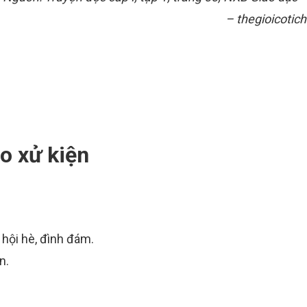
– thegioicotich
o xử kiện
hội hè, đình đám.
n.