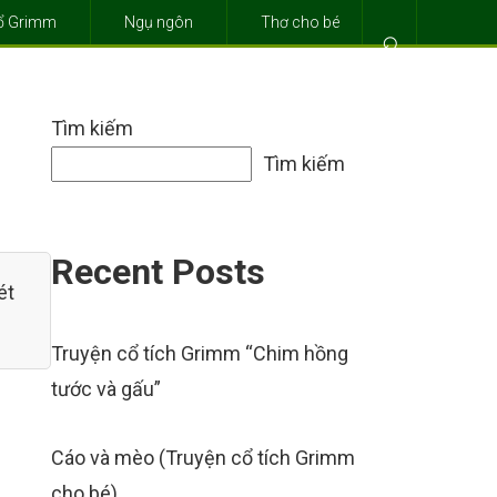
cổ Grimm
Ngụ ngôn
Thơ cho bé
⌕
Tìm kiếm
Tìm kiếm
Recent Posts
ét
Truyện cổ tích Grimm “Chim hồng
tước và gấu”
Cáo và mèo (Truyện cổ tích Grimm
cho bé)