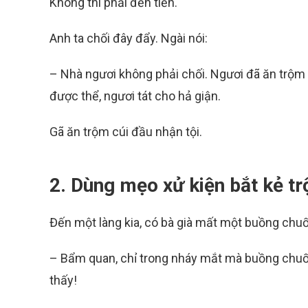
Không thì phải đền tiền.
Anh ta chối đây đẩy. Ngài nói:
– Nhà ngươi không phải chối. Ngươi đã ăn trộm 
được thể, ngươi tát cho hả giận.
Gã ăn trộm cúi đầu nhận tội.
2. Dùng mẹo xử kiện bắt kẻ t
Đến một làng kia, có bà già mất một buồng chuối
– Bẩm quan, chỉ trong nháy mắt mà buồng chuối
thấy!