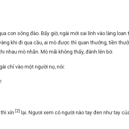
ua con sông đào. Bấy giờ, ngài mới sai lính vào làng loan t
vàng khi đi qua cầu, ai mò được thì quan thưởng, tiền thư
thi nhau mò nhẫn. Mò mãi không thấy, đành lên bờ.
ài chỉ vào một người nọ, nói:
!
[2]
thì xỉn
lại. Ngươi xem có người nào tay đen như tay củ