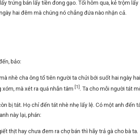
y trứng bán lấy tiền đong gạo. Tối hôm qua, kẻ trộm lấy 
 ngày hai đêm mà chúng nó chẳng đứa nào nhận cả.
đến, bảo:
à nhè cha ông tổ tiên người ta chửi bới suốt hai ngày ha
[1]
ng xóm, mà xét ra quá nhẫn tâm
. Ta cho mỗi người tát mộ
òn bị tát. Họ chỉ đến tát nhè nhẹ lấy lệ. Có một anh đến t
anh này lại, phán:
ết thịt hay chưa đem ra chợ bán thì hãy trả gà cho bà ta.