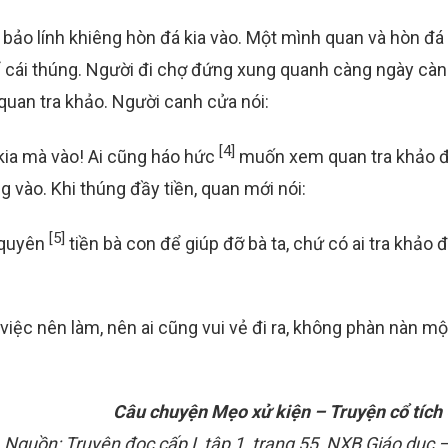
i bảo lính khiêng hòn đá kia vào. Một mình quan và hòn đá
để cái thúng. Người đi chợ đứng xung quanh càng ngày cà
 quan tra khảo. Người canh cửa nói:
[4]
kia mà vào! Ai cũng háo hức
muốn xem quan tra khảo đ
g vào. Khi thúng đầy tiền, quan mới nói:
[5]
h quyên
tiền bà con để giúp đỡ bà ta, chứ có ai tra khảo 
việc nên làm, nên ai cũng vui vẻ đi ra, không phàn nàn mộ
Câu chuyện Mẹo xử kiện – Truyện cổ tíc
Nguồn: Truyện đọc cấp I, tập 1, trang 55, NXB Giáo dục 