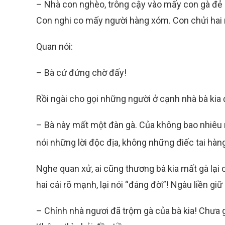
– Nhà con nghèo, trông cậy vào mấy con gà đẻ lấ
Con nghi co mấy người hàng xóm. Con chửi hai
Quan nói:
– Bà cứ đứng chờ đấy!
Rồi ngài cho gọi những người ở cạnh nhà bà kia 
– Bà này mất một đàn gà. Của không bao nhiêu m
nói những lời độc địa, không những điếc tai hà
Nghe quan xử, ai cũng thương bà kia mất gà lại c
hai cái rõ mạnh, lại nói “đáng đời”! Ngàu liền giữ 
– Chính nhà ngươi đã trộm gà của bà kia! Chưa gi