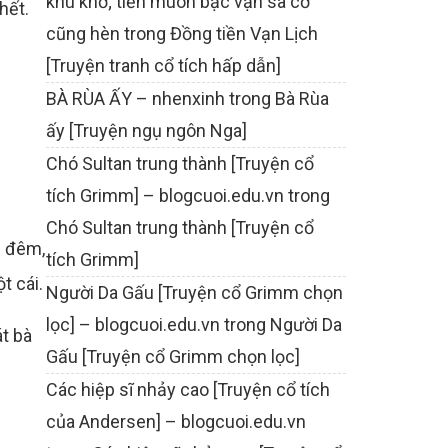
khù khờ; tiền muôn bạc vạn sa cơ
hết.
cũng hèn
trong
Đồng tiền Vạn Lịch
[Truyện tranh cổ tích hấp dẫn]
BÀ RÙA ẤY – nhenxinh
trong
Bà Rùa
ấy [Truyện ngụ ngôn Nga]
Chó Sultan trung thành [Truyện cổ
tích Grimm] – blogcuoi.edu.vn
trong
Chó Sultan trung thành [Truyện cổ
i đêm,
tích Grimm]
t cái.
Người Da Gấu [Truyện cổ Grimm chọn
lọc] – blogcuoi.edu.vn
trong
Người Da
át bà
Gấu [Truyện cổ Grimm chọn lọc]
Các hiệp sĩ nhảy cao [Truyện cổ tích
của Andersen] – blogcuoi.edu.vn