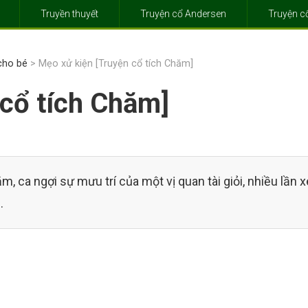
Truyền thuyết
Truyện cổ Andersen
Truyện 
 cho bé
> Mẹo xử kiện [Truyện cổ tích Chăm]
 cổ tích Chăm]
, ca ngợi sự mưu trí của một vị quan tài giỏi, nhiều lần x
.