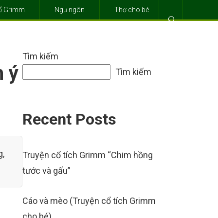
cổ Grimm
Ngụ ngôn
Thơ cho bé
⌕
Tìm kiếm
n ý
Tìm kiếm
Recent Posts
g,
Truyện cổ tích Grimm “Chim hồng
tước và gấu”
Cáo và mèo (Truyện cổ tích Grimm
cho bé)