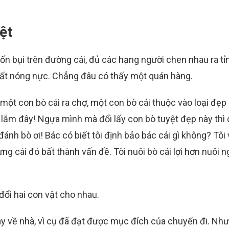
ệt
ốn bụi trên đường cái, đủ các hạng người chen nhau ra tỉn
y rất nóng nực. Chẳng đâu có thấy một quán hàng.
t con bò cái ra chợ, một con bò cái thuộc vào loại đẹp 
 lắm đây! Ngựa mình mà đổi lấy con bò tuyệt đẹp này thì
 đánh bò ơi! Bác có biết tôi định bảo bác cái gì không? Tôi
g cái đó bất thành vấn đề. Tôi nuôi bò cái lợi hơn nuôi n
o đổi hai con vật cho nhau.
ay về nhà, vì cụ đã đạt được mục đích của chuyến đi. Như