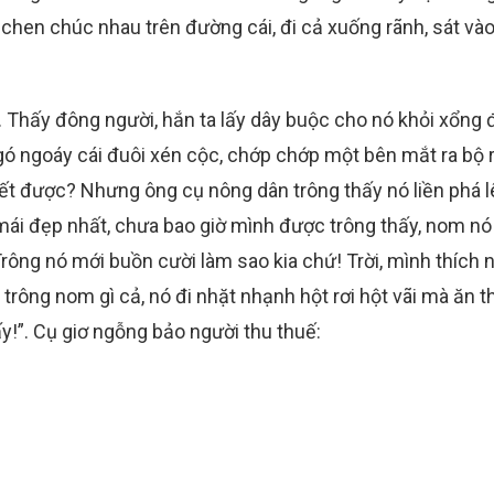
 chen chúc nhau trên đường cái, đi cả xuống rãnh, sát và
. Thấy đông người, hắn ta lấy dây buộc cho nó khỏi xổng 
ngó ngoáy cái đuôi xén cộc, chớp chớp một bên mắt ra bộ 
iết được? Nhưng ông cụ nông dân trông thấy nó liền phá l
 mái đẹp nhất, chưa bao giờ mình được trông thấy, nom nó
ông nó mới buồn cười làm sao kia chứ! Trời, mình thích 
 trông nom gì cả, nó đi nhặt nhạnh hột rơi hột vãi mà ăn th
y!”. Cụ giơ ngỗng bảo người thu thuế: