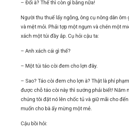
– Đổi à? Thế thì còn gì bằng nữa!
Người thu thuế lấy ngỗng, ông cụ nông dân ôm 
và mệt mỏi. Phải tợp một ngụm và chén một miếng
xách một túi đầy ắp. Cụ hỏi cậu ta:
– Anh xách cái gì thế?
– Một túi táo còi đem cho lợn đây.
– Sao? Táo còi đem cho lợn à? Thật là phí phạm 
được chỗ táo còi này thì sướng phải biết! Năm 
chúng tôi đặt nó lên chốc tủ và giữ mãi cho đến 
muốn cho bà ấy mừng một mẻ.
Cậu bồi hỏi: