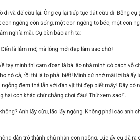
ò đi và để cừu lại. Ông cụ lại tiếp tục dắt cừu đi. Bỗng cụ
t con ngỗng còn sống, một con ngỗng to béo, một con n
gắm nghía mãi. Cụ bèn bảo anh ta:
 Đến là lắm mỡ, mà lông mới đẹp làm sao chứ!
ề tay mình thì cam đoan là bà lão nhà mình có cách vỗ c
 nó cả, rồi thì là to phải biết! Mình cứ nhớ mãi lời bà ấy 
 ngỗng đem thả lẫn với đàn vịt thì đẹp biết mấy! Đây có n
ng hai con khác chứ chẳng chơi đâu! Thử xem sao!”.
 không? Anh lấy cừu, lão lấy ngỗng. Không phải các anh c
 nông dân trở thành chủ nhân con ngỗng. Lúc ấy cụ đã ra 