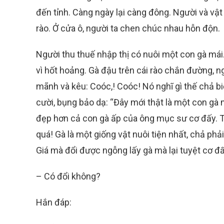
đến tỉnh. Càng ngày lại càng đông. Người và vật
rào. Ở cửa ô, người ta chen chúc nhau hỗn độn.
Người thu thuế nhập thị có nuôi một con gà mái
vì hốt hoảng. Gà đậu trên cái rào chắn đường, 
mãnh và kêu: Coóc,! Coóc! Nó nghĩ gì thế chả b
cười, bụng bảo dạ: “Đây mới thật là một con gà
đẹp hơn cả con gà ấp của ông mục sư cơ đấy. Tr
quá! Gà là một giống vật nuôi tiện nhất, chả phải
Giá mà đổi được ngỗng lấy gà mà lại tuyệt cơ đấ
– Có đổi không?
Hắn đáp: