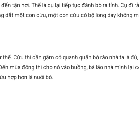
n tận nơi. Thế là cụ lại tiếp tục đánh bò ra tỉnh. Cụ đi r
ng dắt một con cừu, một con cừu có bộ lông dày không m
hế. Cừu thì cần gặm cỏ quanh quẩn bờ rào nhà ta là đủ,
Đến mùa đông thì cho nó vào buồng, bà lão nhà mình lại c
ừu hợp hơn là nuôi bò.