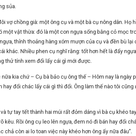
ng sủa.
đôi vợ chồng già: một ông cụ và một bà cụ nông dân. Họ 
có một vật thừa: đó là một con ngựa sống bằng cỏ mọc tr
i ngựa, thỉnh thoảng hàng xóm mượn của cụ và đền bù lại
ái khác. Nhiều phen cụ nghĩ rằng: tốt hơn hết là đẩy ngựa 
g thử tính xem đổi lấy cái gì mới được.
ợc nữa kia chứ – Cụ bà bảo cụ ông thế – Hôm nay là ngày 
hay đổi chác lấy cái gì thì đổi. Ông làm thế nào tôi cũng 
à tự tay tết thành hai múi rất đỏm dáng vì bà cụ khéo ta
rõ kêu. Rồi ông cụ leo lên ngựa, đem nó đi bán hay đổi ch
ắc chả còn ai lo toan việc này khéo hơn ông ấy nữa đâu”.