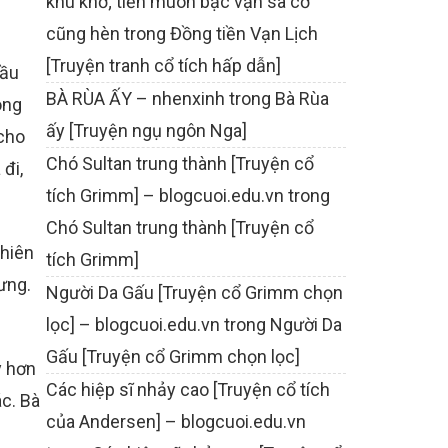
khù khờ; tiền muôn bạc vạn sa cơ
cũng hèn
trong
Đồng tiền Vạn Lịch
[Truyện tranh cổ tích hấp dẫn]
hầu
BÀ RÙA ẤY – nhenxinh
trong
Bà Rùa
ong
ấy [Truyện ngụ ngôn Nga]
 cho
Chó Sultan trung thành [Truyện cổ
đi,
tích Grimm] – blogcuoi.edu.vn
trong
Chó Sultan trung thành [Truyện cổ
phiên
tích Grimm]
ưng.
Người Da Gấu [Truyện cổ Grimm chọn
lọc] – blogcuoi.edu.vn
trong
Người Da
Gấu [Truyện cổ Grimm chọn lọc]
y hơn
Các hiệp sĩ nhảy cao [Truyện cổ tích
ác. Bà
của Andersen] – blogcuoi.edu.vn