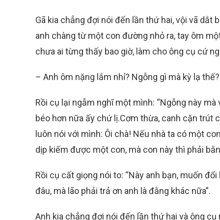
Gã kia chẳng đợi nói đến lần thứ hai, vội vã dắt b
anh chàng từ một con đường nhỏ ra, tay ôm mộ
chưa ai từng thấy bao giờ, làm cho ông cụ cứ n
– Anh ôm nặng lắm nhỉ? Ngỗng gì mà kỳ lạ thế?
Rồi cụ lại ngẫm nghĩ một mình: “Ngỗng này mà v
béo hơn nữa ấy chứ lị.Cơm thừa, canh cặn trút cho
luôn nói với mình: Ôi chà! Nếu nhà ta có một con
dịp kiếm được một con, mà con này thì phải bằ
Rồi cụ cất giọng nói to: “Này anh bạn, muốn đổi
đâu, mà lão phải trả ơn anh là đằng khác nữa”.
Anh kia chẳng đợi nói đến lần thứ hai và ông cụ