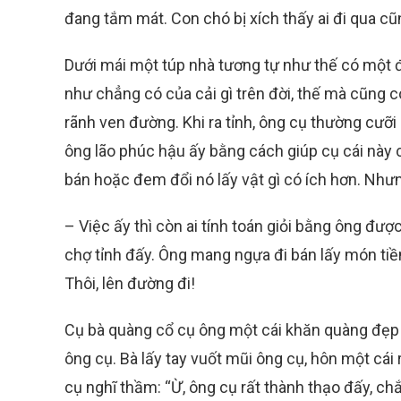
đang tắm mát. Con chó bị xích thấy ai đi qua cũ
Dưới mái một túp nhà tương tự như thế có một 
như chẳng có của cải gì trên đời, thế mà cũng 
rãnh ven đường. Khi ra tỉnh, ông cụ thường cưỡ
ông lão phúc hậu ấy bằng cách giúp cụ cái này c
bán hoặc đem đổi nó lấy vật gì có ích hơn. Nhưn
– Việc ấy thì còn ai tính toán giỏi bằng ông đư
chợ tỉnh đấy. Ông mang ngựa đi bán lấy món tiền 
Thôi, lên đường đi!
Cụ bà quàng cổ cụ ông một cái khăn quàng đẹp v
ông cụ. Bà lấy tay vuốt mũi ông cụ, hôn một cái 
cụ nghĩ thầm: “Ừ, ông cụ rất thành thạo đấy, ch