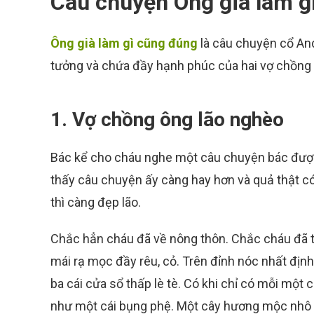
Câu chuyện Ông già làm g
Ông già làm gì cũng đúng
là câu chuyện cổ And
tưởng và chứa đầy hạnh phúc của hai vợ chồng 
1. Vợ chồng ông lão nghèo
Bác kể cho cháu nghe một câu chuyện bác được n
thấy câu chuyện ấy càng hay hơn và quả thật c
thì càng đẹp lão.
Chắc hẳn cháu đã về nông thôn. Chắc cháu đã từ
mái rạ mọc đầy rêu, cỏ. Trên đỉnh nóc nhất định 
ba cái cửa sổ thấp lè tè. Có khi chỉ có mỗi một
như một cái bụng phệ. Một cây hương mộc nhô lê