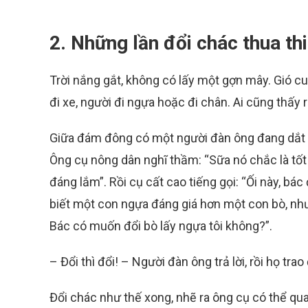
2. Những lần đổi chác thua thi
Trời nắng gắt, không có lấy một gợn mây. Gió cu
đi xe, người đi ngựa hoặc đi chân. Ai cũng thấ
Giữa đám đông có một người đàn ông đang dắt mộ
Ông cụ nông dân nghĩ thầm: “Sữa nó chắc là tốt
đáng lắm”. Rồi cụ cất cao tiếng gọi: “Ối này, bác
biết một con ngựa đáng giá hơn một con bò, nhưn
Bác có muốn đổi bò lấy ngựa tôi không?”.
– Đổi thì đổi! – Người đàn ông trả lời, rồi họ tra
Đổi chác như thế xong, nhẽ ra ông cụ có thể qu