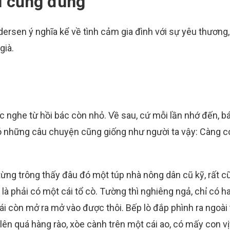
ì cũng đúng
ersen ý nghĩa kể về tình cảm gia đình với sự yêu thương, 
già.
ghe từ hồi bác còn nhỏ. Về sau, cứ mỗi lần nhớ đến, bá
ó những câu chuyện cũng giống như người ta vậy: Càng có
ng trông thấy đâu đó một túp nhà nông dân cũ kỹ, rất cũ
là phải có một cái tổ cò. Tường thì nghiêng ngả, chỉ có ha
 cái còn mở ra mở vào được thôi. Bếp lò đắp phình ra ngoài
n quá hàng rào, xòe cành trên một cái ao, có mấy con vị