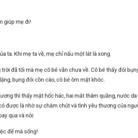
m giúp mẹ đi!
a ta. Khi mẹ ta về, mẹ chỉ nấu một lát là xong.
ng trời đã tối mà mẹ cô bé vẫn chưa về. Cô bé thấy đói bụng
ặng, bụng đói cồn cào, cô bé ôm mặt khóc.
 gương thì thấy mặt hốc hác, hai mắt thâm quầng, nước da
 có được là nhờ sự chăm chút và tình yêu thương của ngư
ay qua và nói:
việc để mà sống!