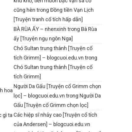
khù khờ; tiền muôn bạc vạn sa cơ
cũng hèn
trong
Đồng tiền Vạn Lịch
[Truyện tranh cổ tích hấp dẫn]
BÀ RÙA ẤY – nhenxinh
trong
Bà Rùa
ấy [Truyện ngụ ngôn Nga]
Chó Sultan trung thành [Truyện cổ
tích Grimm] – blogcuoi.edu.vn
trong
Chó Sultan trung thành [Truyện cổ
tích Grimm]
Người Da Gấu [Truyện cổ Grimm chọn
nh hoa
lọc] – blogcuoi.edu.vn
trong
Người Da
Gấu [Truyện cổ Grimm chọn lọc]
Các hiệp sĩ nhảy cao [Truyện cổ tích
 gì ta
của Andersen] – blogcuoi.edu.vn