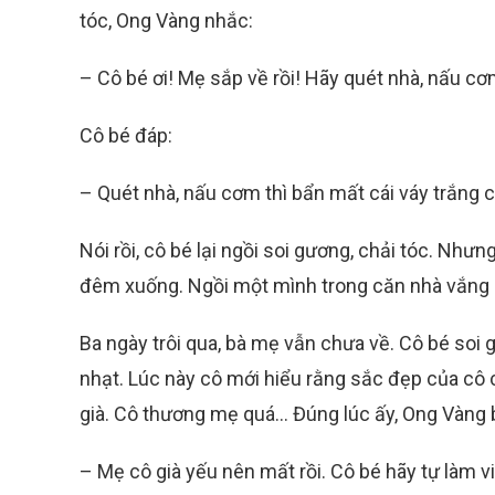
tóc, Ong Vàng nhắc:
– Cô bé ơi! Mẹ sắp về rồi! Hãy quét nhà, nấu cơ
Cô bé đáp:
– Quét nhà, nấu cơm thì bẩn mất cái váy trắng củ
Nói rồi, cô bé lại ngồi soi gương, chải tóc. Như
đêm xuống. Ngồi một mình trong căn nhà vắng l
Ba ngày trôi qua, bà mẹ vẫn chưa về. Cô bé soi
nhạt. Lúc này cô mới hiểu rằng sắc đẹp của cô
già. Cô thương mẹ quá… Đúng lúc ấy, Ong Vàng b
– Mẹ cô già yếu nên mất rồi. Cô bé hãy tự làm 