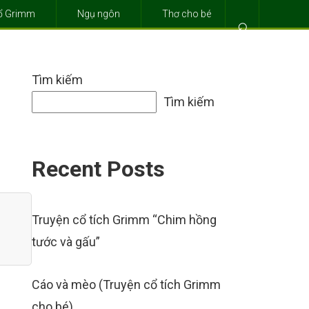
cổ Grimm
Ngụ ngôn
Thơ cho bé
⌕
Tìm kiếm
Tìm kiếm
Recent Posts
Truyện cổ tích Grimm “Chim hồng
tước và gấu”
Cáo và mèo (Truyện cổ tích Grimm
cho bé)