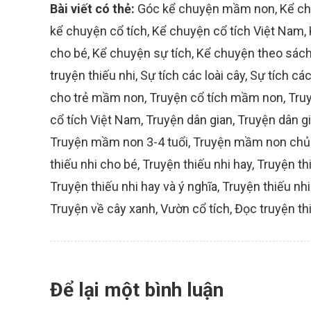
Bài viết có thẻ:
Góc kể chuyện mầm non
,
Kể ch
kể chuyện cổ tích
,
Kể chuyện cổ tích Việt Nam
,
cho bé
,
Kể chuyện sự tích
,
Kể chuyện theo sác
truyện thiếu nhi
,
Sự tích các loài cây
,
Sự tích các
cho trẻ mầm non
,
Truyện cổ tích mầm non
,
Truy
cổ tích Việt Nam
,
Truyện dân gian
,
Truyện dân g
Truyện mầm non 3-4 tuổi
,
Truyện mầm non chủ 
thiếu nhi cho bé
,
Truyện thiếu nhi hay
,
Truyện th
Truyện thiếu nhi hay và ý nghĩa
,
Truyện thiếu n
Truyện về cây xanh
,
Vườn cổ tích
,
Đọc truyện th
Để lại một bình luận