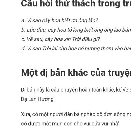
Câu hỏi thử thách trong t
a. Vì sao cây hoa biết ơn ông lão?
b. Lúc đầu, cây hoa tỏ lòng biết ông ông lão bằ
c. Về sau, cây hoa xin Trời điều gì?
d. Vì sao Trời lại cho hoa có hương thơm vào b
Một dị bản khác của truy
Dị bản này là câu chuyện hoàn toàn khác, kể về
Dạ Lan Hương.
Xưa, có một người đàn bà nghèo cô đơn sống ngh
có được một mụn con cho vui cửa vui nhà”.