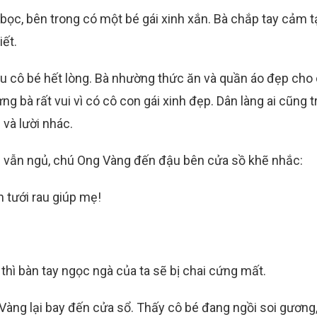
 bọc, bên trong có một bé gái xinh xắn. Bà chắp tay cảm t
iết.
u cô bé hết lòng. Bà nhường thức ăn và quần áo đẹp cho 
g bà rất vui vì có cô con gái xinh đẹp. Dân làng ai cũng 
 và lười nhác.
bé vẫn ngủ, chú Ong Vàng đến đậu bên cửa sồ khẽ nhắc:
n tưới rau giúp mẹ!
thì bàn tay ngọc ngà của ta sẽ bị chai cứng mất.
 Vàng lại bay đến cửa sổ. Thấy cô bé đang ngồi soi gương,