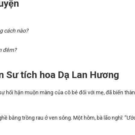
ruyện
ng cách nào?
an đêm?
ện Sư tích hoa Dạ Lan Hương
 sự hối hận muộn màng của cô bé đối với mẹ, đã biến thà
ề bằng trồng rau ở ven sông. Một hôm, bà lão nghĩ: “Ước