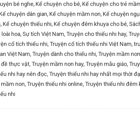
uyện bé nghe
,
Kể chuyện cho bé
,
Kể chuyện cho trẻ mầ
Kể chuyện dân gian
,
Kể chuyện mầm non
,
Kể chuyện ngụ
h
,
Kể chuyện thiếu nhi
,
Kể chuyện đêm khuya cho bé
,
Sác
 loài hoa
,
Sự tích Việt Nam
,
Truyện cho thiếu nhi hay
,
Truy
ện cổ tích thiếu nhi
,
Truyện cổ tích thiếu nhi Việt Nam
,
tr
ian Việt Nam
,
Truyện dành cho thiếu nhi
,
Truyện mầm no
đề thực vật
,
Truyện mầm non hay
,
Truyện mẫu giáo
,
Tru
iếu nhi hay nên đọc
,
Truyện thiếu nhi hay nhất mọi thời đạ
hi mầm non
,
Truyện thiếu nhi online
,
Truyện thiếu nhi đêm
iếu nhi