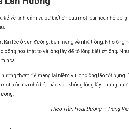
Dạ Lan Hương
a kể về tình cảm và sự biết ơn của một loài hoa nhỏ bé, g
au.
ứt lăn lóc ở ven đường, bèn mang về nhà trồng. Nhờ ông h
g bông hoa thật to và lộng lẫy để tỏ lòng biết ơn ông. Nh
ắm hoa.
h hương thơm để mang lại niềm vui cho ông lão tốt bụng.
h một loài hoa nhỏ bé, màu sắc không lộng lẫy nhưng hươ
Hương
.
Theo Trần Hoài Dương – Tiếng Việt