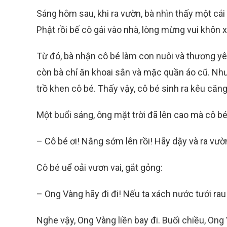
Sáng hôm sau, khi ra vườn, bà nhìn thấy một cái
Phật rồi bế cô gái vào nhà, lòng mừng vui khôn x
Từ đó, bà nhận cô bé làm con nuôi và thương yê
còn bà chỉ ăn khoai sắn và mặc quần áo cũ. Nhưn
trồ khen cô bé. Thấy vậy, cô bé sinh ra kêu căng
Một buổi sáng, ông mặt trời đã lên cao mà cô 
– Cô bé ơi! Nắng sớm lên rồi! Hãy dậy và ra vườ
Cô bé uể oải vươn vai, gắt gỏng:
– Ong Vàng hãy đi đi! Nếu ta xách nước tưới rau 
Nghe vậy, Ong Vàng liền bay đi. Buổi chiều, Ong