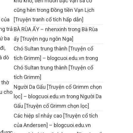
khù khờ; tiền muôn bạc vạn sa cơ
cũng hèn
trong
Đồng tiền Vạn Lịch
 của
[Truyện tranh cổ tích hấp dẫn]
ng trả
BÀ RÙA ẤY – nhenxinh
trong
Bà Rùa
hứ ba
ấy [Truyện ngụ ngôn Nga]
đi,
Chó Sultan trung thành [Truyện cổ
à dò
tích Grimm] – blogcuoi.edu.vn
trong
Chó Sultan trung thành [Truyện cổ
tích Grimm]
 thờ
Người Da Gấu [Truyện cổ Grimm chọn
au cho
lọc] – blogcuoi.edu.vn
trong
Người Da
Gấu [Truyện cổ Grimm chọn lọc]
Các hiệp sĩ nhảy cao [Truyện cổ tích
của Andersen] – blogcuoi.edu.vn
u được