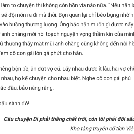
h làm to chuyện thì không còn hồn vía nào nữa. “Nếu hắn 
sẽ đội nón ra đi mà thôi. Bọn quan lại chỉ béo bụng nhờ 
ắn vào buồng thương lượng. Ông bảo hắn muốn gì được nấ
ờ anh chàng mới nói toạch nguyện vọng thầm kín của mình
Phú thương thấy mặt mũi anh chàng cũng không đến nỗi h
đem cô con gái lớn gả phứt cho hắn.
riêng bộn bề, ăn đứt vợ cũ. Lấy nhau được ít lâu, hai vợ c
 nhau, họ kể chuyện cho nhau biết. Nghe cô con gái phú
lắc đầu, bảo nàng rằng:
i sấu sành
đó!
Câu chuyện Dì phải thằng chết trôi, còn tôi phải đôi sấ
Kho tàng truyện cổ tích Vi