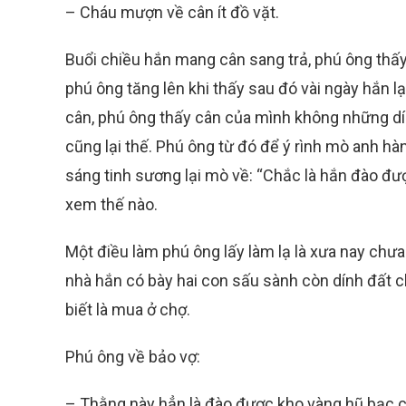
– Cháu mượn về cân ít đồ vặt.
Buổi chiều hắn mang cân sang trả, phú ông thấy
phú ông tăng lên khi thấy sau đó vài ngày hắn l
cân, phú ông thấy cân của mình không những dín
cũng lại thế. Phú ông từ đó để ý rình mò anh 
sáng tinh sương lại mò về: “Chắc là hắn đào đ
xem thế nào.
Một điều làm phú ông lấy làm lạ là xưa nay chưa
nhà hắn có bày hai con sấu sành còn dính đất c
biết là mua ở chợ.
Phú ông về bảo vợ:
– Thằng này hẳn là đào được kho vàng hũ bạc c