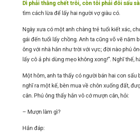
Dì phải thằng chết trôi, còn tôi phải đôi sấu s
tìm cách lừa để lấy hai người vợ giàu có.
Ngày xưa có một anh chàng trẻ tuổi kiết xác, ch
gái đến tuổi lấy chồng. Anh ta cũng võ vẽ năm 
ông với nhà hắn như trời với vực; đời nào phú 
lấy cô ả phi dùng mẹo không xong!”. Nghĩ thế, 
Một hôm, anh ta thấy có người bán hai con sấu
nghĩ ra một kế, bèn mua về chôn xuống đất, được
cân. Phú ông thấy hắn vô cớ mượn cân, hỏi:
– Mượn làm gì?
Hắn đáp: