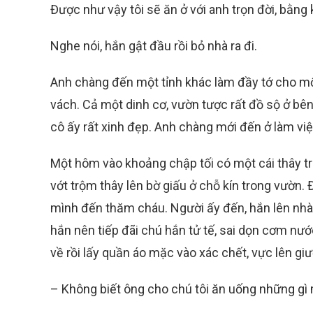
Được như vậy tôi sẽ ăn ở với anh trọn đời, bằn
Nghe nói, hắn gật đầu rồi bỏ nhà ra đi.
Anh chàng đến một tỉnh khác làm đầy tớ cho mộ
vách. Cả một dinh cơ, vườn tược rất đồ sộ ở bê
cô ấy rất xinh đẹp. Anh chàng mới đến ở làm việ
Một hôm vào khoảng chập tối có một cái thây t
vớt trộm thây lên bờ giấu ở chỗ kín trong vườn.
mình đến thăm cháu. Người ấy đến, hắn lên nhà 
hắn nên tiếp đãi chú hắn tử tế, sai dọn cơm nư
về rồi lấy quần áo mặc vào xác chết, vực lên giườ
– Không biết ông cho chú tôi ăn uống những gì