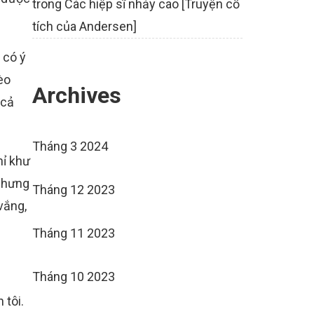
trong
Các hiệp sĩ nhảy cao [Truyện cổ
tích của Andersen]
 có ý
èo
Archives
 cả
Tháng 3 2024
hỉ khư
 Nhưng
Tháng 12 2023
vắng,
Tháng 11 2023
Tháng 10 2023
 tôi.