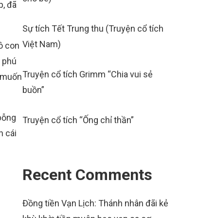
p, đã
Sự tích Tết Trung thu (Truyện cổ tích
Việt Nam)
ô con
à phú
Truyện cổ tích Grimm “Chia vui sẻ
à muốn
buồn”
 bỗng
Truyện cổ tích “Ống chỉ thần”
n cái
Recent Comments
Đồng tiền Vạn Lịch: Thánh nhân đãi kẻ