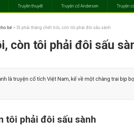
Truyền thuyết
Truyện cổ Andersen
Truyện 
 cho bé
> Dì phải thằng chết trôi, còn tôi phải đôi sấu sành
ôi, còn tôi phải đôi sấu sà
sành là truyện cổ tích Việt Nam, kể về một chàng trai bịp bợ
òn tôi phải đôi sấu sành