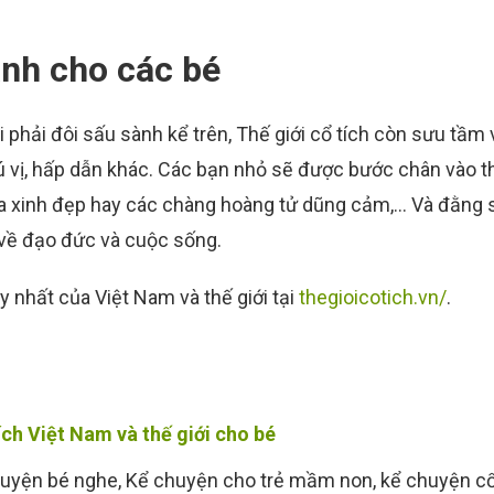
ành cho các bé
i phải đôi sấu sành kể trên, Thế giới cổ tích còn sưu tầm 
ú vị, hấp dẫn khác. Các bạn nhỏ sẽ được bước chân vào th
úa xinh đẹp hay các chàng hoàng tử dũng cảm,… Và đằng 
 về đạo đức và cuộc sống.
 nhất của Việt Nam và thế giới tại
thegioicotich.vn/
.
ích Việt Nam và thế giới cho bé
uyện bé nghe
,
Kể chuyện cho trẻ mầm non
,
kể chuyện cổ