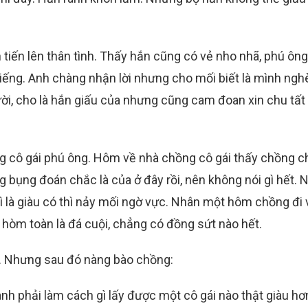
tiến lên thân tình. Thấy hắn cũng có vẻ nho nhã, phú ông
ếng. Anh chàng nhận lời nhưng cho mối biết là mình ngh
ười, cho là hắn giấu của nhưng cũng cam đoan xin chu tất
g cô gái phú ông. Hôm về nhà chồng cô gái thấy chồng c
g bụng đoán chắc là của ở đây rồi, nên không nói gì hết.
ì là giàu có thì nảy mối ngờ vực. Nhân một hôm chồng đi 
 hòm toàn là đá cuội, chẳng có đồng sứt nào hết.
óc. Nhưng sau đó nàng bào chồng:
h phải làm cách gì lấy được một cô gái nào thật giàu hơn