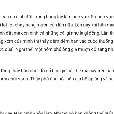
 cân có dính đất, trong bụng lấy làm ngờ vực. Sự ngờ vực
ại lọt tọt chạy sang mượn cân lần nữa. Lần này khi hắn ma
h đất mà còn dính cả những cái gì như là gỉ đồng. Lần t
hàng xóm của mình thì thấy đêm đêm hắn vác cuốc thuổng 
ược của”. Nghĩ thế, một hôm phú ông giả mượn cớ sang nh
 từng thấy hắn chơi đồ cổ bao giờ cả, thế mà nay trên bàn
hưa chùi sạch. Thấy phú ông hỏi, hắn giả bộ ấp úng và s
hi đây. Hắn ranh khôn lắm. Nhưng bộ hắn không thể giấ