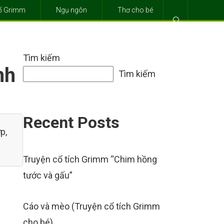
cổ Grimm
Ngụ ngôn
Thơ cho bé
⌕
Tìm kiếm
nh
Tìm kiếm
Recent Posts
p,
Truyện cổ tích Grimm “Chim hồng
tước và gấu”
Cáo và mèo (Truyện cổ tích Grimm
cho bé)