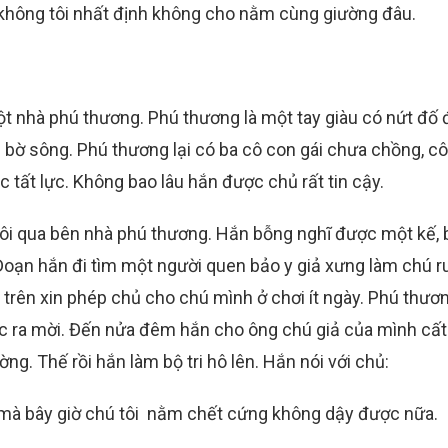
g không tôi nhất định không cho nằm cùng giường đâu.
t nhà phú thương. Phú thương là một tay giàu có nứt đố 
n bờ sông. Phú thương lại có ba cô con gái chưa chồng, c
c tất lực. Không bao lâu hắn được chủ rất tin cậy.
rôi qua bên nhà phú thương. Hắn bỗng nghĩ được một kế,
 Đoạn hắn đi tìm một người quen bảo y giả xưng làm chú r
trên xin phép chủ cho chú mình ở chơi ít ngày. Phú thươ
ớc ra mời. Đến nửa đêm hắn cho ông chú giả của mình cất 
ng. Thế rồi hắn làm bộ tri hô lên. Hắn nói với chủ:
 mà bây giờ chú tôi nằm chết cứng không dậy được nữa.