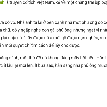
ành
là truyện cổ tích Việt Nam, kể về một chàng trai bịp bợ
ưa có vợ. Nhà anh ta lại ở bên cạnh nhà một phú ông có c
ba chữ, có ý ngấp nghé con gái phú ông, nhưng ngặt vì nh
ông lại chịu gả. “Lấy được cô ả mới gỡ được nạn nghèo, m
hắn mới quyết chí tìm cách để lấy cho được.
 bằng sành, một thứ đồ cổ không đáng mấy hột tiền. Hắn
 ít lâu lại moi lên. Ít bữa sau, hắn sang nhà phú ông mượ