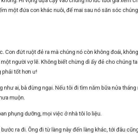
 không. Hi vọng dựa cậy vào chúng nó lúc tuổi già xem 
 kiếm một đứa con khác nuôi, để mai sau nó săn sóc chún
c. Con đứt ruột đẻ ra mà chúng nó còn không đoái, không
g một người vợ lẽ. Không biết chừng dì ấy đẻ cho chúng t
 phải tốt hơn ư!
ng như ai, bà đừng ngại. Nếu tôi đi tìm năm bữa nửa tháng
 chưa muộn.
an phụng dưỡng, mọi việc ở nhà tôi lo liệu.
ước ra đi. Ông đi từ làng này đến làng khác, tới đâu cũng