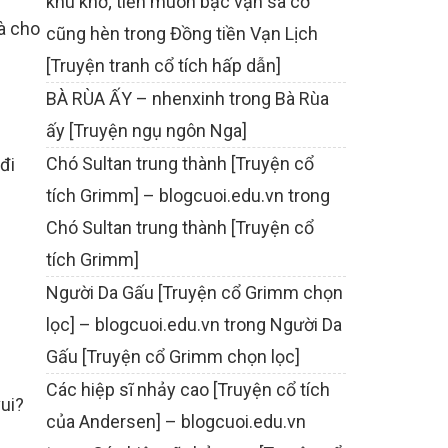
khù khờ; tiền muôn bạc vạn sa cơ
hà cho
cũng hèn
trong
Đồng tiền Vạn Lịch
[Truyện tranh cổ tích hấp dẫn]
BÀ RÙA ẤY – nhenxinh
trong
Bà Rùa
ấy [Truyện ngụ ngôn Nga]
Chó Sultan trung thành [Truyện cổ
đi
tích Grimm] – blogcuoi.edu.vn
trong
Chó Sultan trung thành [Truyện cổ
tích Grimm]
Người Da Gấu [Truyện cổ Grimm chọn
lọc] – blogcuoi.edu.vn
trong
Người Da
Gấu [Truyện cổ Grimm chọn lọc]
Các hiệp sĩ nhảy cao [Truyện cổ tích
ui?
của Andersen] – blogcuoi.edu.vn