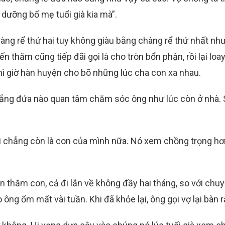
dưỡng bố mẹ tuổi già kia mà”.
hàng rể thứ hai tuy không giàu bằng chàng rể thứ nhất nh
n thăm cũng tiếp đãi gọi là cho tròn bổn phận, rồi lại loa
hì giờ hàn huyện cho bõ những lúc cha con xa nhau.
chẳng đứa nào quan tâm chăm sóc ông như lúc còn ở nhà.
hì chẳng còn là con của mình nữa. Nó xem chồng trọng hơ
ian thăm con, cả đi lẫn về không đầy hai tháng, so với chuy
ông ốm mất vài tuần. Khi đã khỏe lại, ông gọi vợ lại bàn r