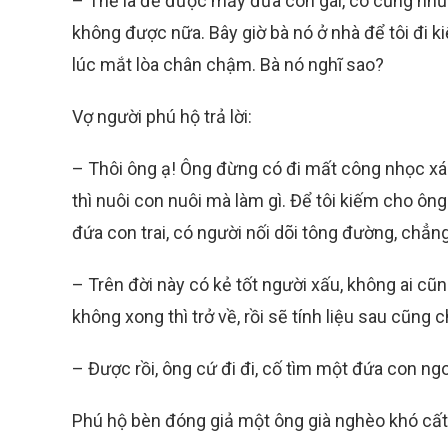
– Thế là đẻ được mấy đứa con gái, có cũng như
không được nữa. Bây giờ bà nó ở nhà để tôi đi
lúc mắt lòa chân chậm. Bà nó nghĩ sao?
Vợ người phú hộ trả lời:
– Thôi ông ạ! Ông đừng có đi mất công nhọc xá
thì nuôi con nuôi mà làm gì. Để tôi kiếm cho ôn
đứa con trai, có người nối dõi tông đường, chẳng
– Trên đời này có kẻ tốt người xấu, không ai cũ
không xong thì trở về, rồi sẽ tính liệu sau cũng
– Được rồi, ông cứ đi đi, cố tìm một đứa con ngo
Phú hộ bèn đóng giả một ông già nghèo khó cất b