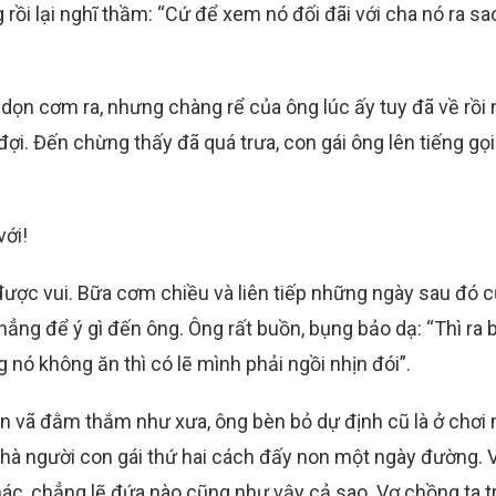
rồi lại nghĩ thầm: “Cứ để xem nó đối đãi với cha nó ra sa
dọn cơm ra, nhưng chàng rể của ông lúc ấy tuy đã về rồi
đợi. Đến chừng thấy đã quá trưa, con gái ông lên tiếng gọi
với!
được vui. Bữa cơm chiều và liên tiếp những ngày sau đó 
ng để ý gì đến ông. Ông rất buồn, bụng bảo dạ: “Thì ra 
g nó không ăn thì có lẽ mình phải ngồi nhịn đói”.
ồn vã đằm thắm như xưa, ông bèn bỏ dự định cũ là ở chơi
 nhà người con gái thứ hai cách đấy non một ngày đường. V
c, chẳng lẽ đứa nào cũng như vậy cả sao. Vợ chồng ta t