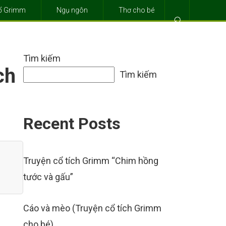
cổ Grimm
Ngụ ngôn
Thơ cho bé
⌕
Tìm kiếm
ch
Tìm kiếm
Recent Posts
Truyện cổ tích Grimm “Chim hồng
tước và gấu”
Cáo và mèo (Truyện cổ tích Grimm
cho bé)