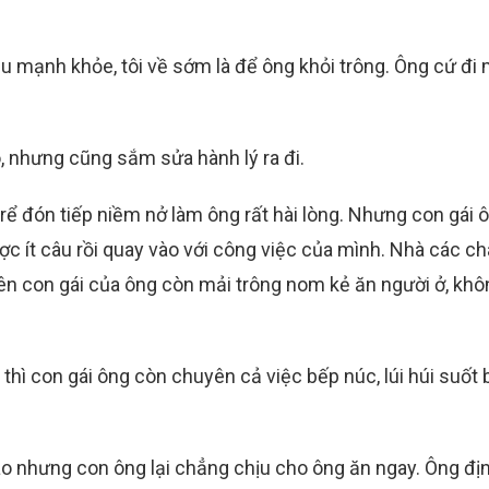
ều mạnh khỏe, tôi về sớm là để ông khỏi trông. Ông cứ đi
, nhưng cũng sắm sửa hành lý ra đi.
ể đón tiếp niềm nở làm ông rất hài lòng. Nhưng con gái ô
ợc ít câu rồi quay vào với công việc của mình. Nhà các c
ên con gái của ông còn mải trông nom kẻ ăn người ở, khô
thì con gái ông còn chuyên cả việc bếp núc, lúi húi suốt 
o nhưng con ông lại chẳng chịu cho ông ăn ngay. Ông đị