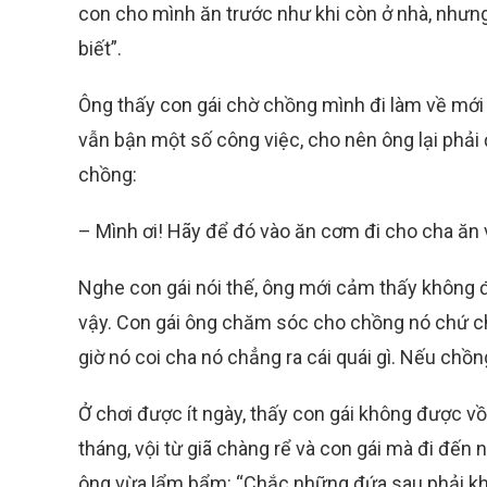
con cho mình ăn trước như khi còn ở nhà, nhưng 
biết”.
Ông thấy con gái chờ chồng mình đi làm về mới 
vẫn bận một số công việc, cho nên ông lại phải 
chồng:
– Mình ơi! Hãy để đó vào ăn cơm đi cho cha ăn 
Nghe con gái nói thế, ông mới cảm thấy không 
vậy. Con gái ông chăm sóc cho chồng nó chứ chẳ
giờ nó coi cha nó chẳng ra cái quái gì. Nếu chồn
Ở chơi được ít ngày, thấy con gái không được v
tháng, vội từ giã chàng rể và con gái mà đi đến
ông vừa lẩm bẩm: “Chắc những đứa sau phải khá