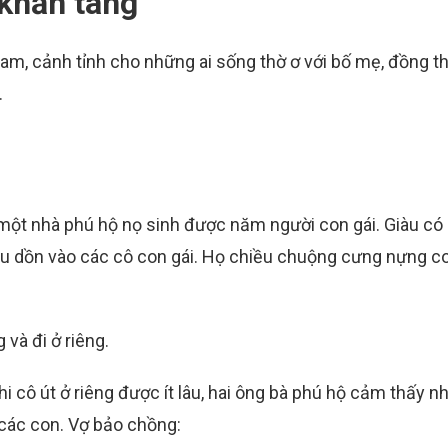
 khăn tang
Nam, cảnh tỉnh cho những ai sống thờ ơ với bố mẹ, đồng th
.
một nhà phú hộ nọ sinh được năm người con gái. Giàu có 
đều dồn vào các cô con gái. Họ chiều chuộng cưng nựng c
 và đi ở riêng.
i cô út ở riêng được ít lâu, hai ông bà phú hộ cảm thấy n
 các con. Vợ bảo chồng: