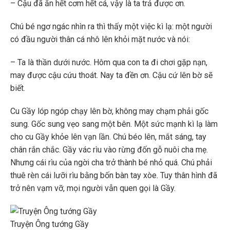
– Cậu đã ăn hết cơm hết cá, vậy là ta trả được ơn.
Chú bé ngơ ngác nhìn ra thì thấy một việc kì lạ: một người
có đầu người thân cá nhô lên khỏi mặt nước và nói:
– Ta là thần dưới nước. Hôm qua con ta đi chơi gặp nạn,
may được cậu cứu thoát. Nay ta đền ơn. Cậu cứ lên bờ sẽ
biết.
Cu Gầy lóp ngóp chạy lên bờ, không may chạm phải gốc
sung. Gốc sung vẹo sang một bên. Một sức mạnh kì lạ làm
cho cu Gầy khỏe lên vạn lần. Chú béo lên, mắt sáng, tay
chân rắn chắc. Gầy vác rìu vào rừng đốn gỗ nuôi cha mẹ.
Nhưng cái rìu của ngời cha trở thành bé nhỏ quá. Chú phải
thuê rèn cái lưỡi rìu bằng bốn bàn tay xòe. Tuy thân hình đã
trở nên vạm vỡ, mọi người vẫn quen gọi là Gầy.
Truyện Ông tướng Gầy