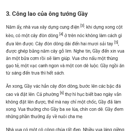
3. Công lao của ông tướng Gầy
[3]
Năm ấy, nhà vua xây dựng cung điện
: khi dựng xong cột
[4]
kèo, có một cây đòn dông
ở trên nóc không làm cách gì
[5]
đưa lên được. Cây đòn dông dài đến hai mươi sải tay
,
được ghép bằng năm cây gỗ lim. Nghe tin, Gầy đến xin vua
ăn một bữa cơm rồi sẽ làm giúp. Vua cho nấu một thùng
gạo tẻ, một vạc canh ngon và một con dê luộc. Gầy ngồi ăn
từ sáng đến trưa thì hết sách.
Ăn xong, Gầy vác hẳn cây đòn dông, bước lên các bậc đá
[6]
cao và đặt lên. Cả phường
thợ hì hục biết bao ngày vẫn
không đặt lên được, thế mà nay chỉ một chốc, Gầy đã làm
xong. Vua thưởng cho Gầy ba xe lúa, chín con dê. Gầy đem
những phần thưởng ấy về nuôi cha mẹ.
Nhà vua có một cô công chúa rất đẹp. Nhiều vua láng giềng