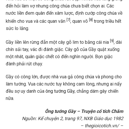
đến hỏi làm vợ nhưng công chúa chưa biết chọn ai. Các
nước liền đem quân đến xâm lược, định cướp công chúa về
[7]
[8]
khiến cho vua và các quan văn
, quan võ
trong triều hết
sức lo lắng.
[9]
Gầy liền lên rừng đẵn một cây gỗ lim to bằng cái nia
, dài
chín sải tay, vác đi đánh giặc. Cây gỗ của Gầy quật xuống
một nhát, quân giặc chết có đến nghìn người. Bọn giặc
đành phải rút chạy.
Gầy có công lớn, được nhà vua gả công chúa và phong cho
làm tướng. Vua các nước tuy không cam lòng, nhưng ai nấy
đều sợ uy danh của
ông tướng Gầy
, chẳng dám gây chiến
nữa.
Ông tướng Gầy – Truyện cổ tích Chăm
Nguồn: Kể chuyện 2, trang 97, NXB Giáo dục 1982
– thegioicotich.vn/ –