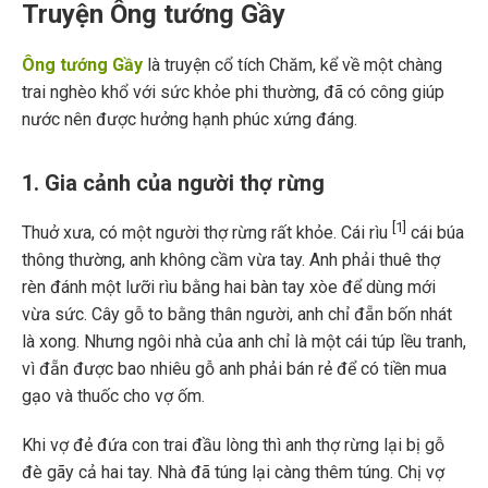
Truyện Ông tướng Gầy
Ông tướng Gầy
là truyện cổ tích Chăm, kể về một chàng
trai nghèo khổ với sức khỏe phi thường, đã có công giúp
nước nên được hưởng hạnh phúc xứng đáng.
1. Gia cảnh của người thợ rừng
[1]
Thuở xưa, có một người thợ rừng rất khỏe. Cái rìu
cái búa
thông thường, anh không cầm vừa tay. Anh phải thuê thợ
rèn đánh một lưỡi rìu bằng hai bàn tay xòe để dùng mới
vừa sức. Cây gỗ to bằng thân người, anh chỉ đẵn bốn nhát
là xong. Nhưng ngôi nhà của anh chỉ là một cái túp lều tranh,
vì đẵn được bao nhiêu gỗ anh phải bán rẻ để có tiền mua
gạo và thuốc cho vợ ốm.
Khi vợ đẻ đứa con trai đầu lòng thì anh thợ rừng lại bị gỗ
đè gãy cả hai tay. Nhà đã túng lại càng thêm túng. Chị vợ