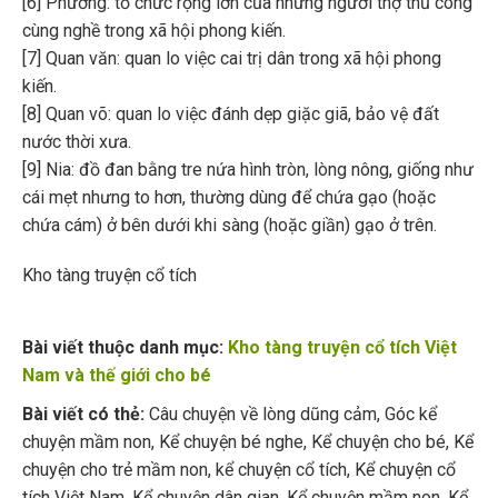
[6] Phường: tổ chức rộng lớn của những người thợ thủ công
cùng nghề trong xã hội phong kiến.
[7] Quan văn: quan lo việc cai trị dân trong xã hội phong
kiến.
[8] Quan võ: quan lo việc đánh dẹp giặc giã, bảo vệ đất
nước thời xưa.
[9] Nia: đồ đan bằng tre nứa hình tròn, lòng nông, giống như
cái mẹt nhưng to hơn, thường dùng để chứa gạo (hoặc
chứa cám) ở bên dưới khi sàng (hoặc giần) gạo ở trên.
Kho tàng truyện cổ tích
Bài viết thuộc danh mục:
Kho tàng truyện cổ tích Việt
Nam và thế giới cho bé
Bài viết có thẻ:
Câu chuyện về lòng dũng cảm
,
Góc kể
chuyện mầm non
,
Kể chuyện bé nghe
,
Kể chuyện cho bé
,
Kể
chuyện cho trẻ mầm non
,
kể chuyện cổ tích
,
Kể chuyện cổ
tích Việt Nam
,
Kể chuyện dân gian
,
Kể chuyện mầm non
,
Kể