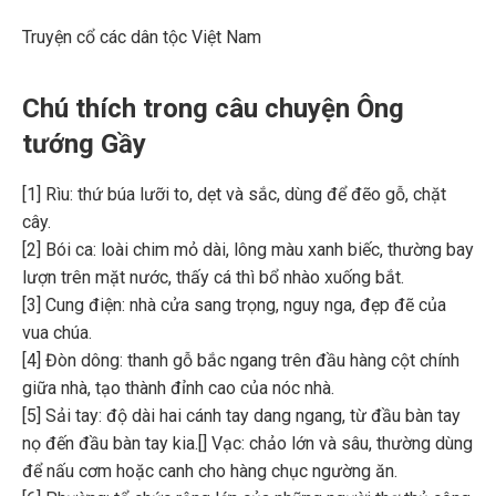
Truyện cổ các dân tộc Việt Nam
Chú thích trong câu chuyện Ông
tướng Gầy
[1] Rìu: thứ búa lưỡi to, dẹt và sắc, dùng để đẽo gỗ, chặt
cây.
[2] Bói ca: loài chim mỏ dài, lông màu xanh biếc, thường bay
lượn trên mặt nước, thấy cá thì bổ nhào xuống bắt.
[3] Cung điện: nhà cửa sang trọng, nguy nga, đẹp đẽ của
vua chúa.
[4] Đòn dông: thanh gỗ bắc ngang trên đầu hàng cột chính
giữa nhà, tạo thành đỉnh cao của nóc nhà.
[5] Sải tay: độ dài hai cánh tay dang ngang, từ đầu bàn tay
nọ đến đầu bàn tay kia.[] Vạc: chảo lớn và sâu, thường dùng
để nấu cơm hoặc canh cho hàng chục ngường ăn.