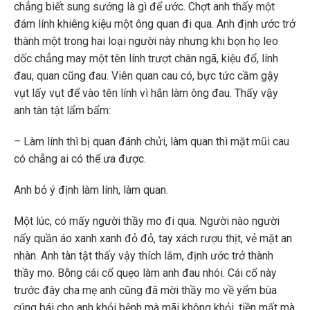
chẳng biết sung sướng là gì để ước. Chợt anh thấy một
đám lính khiêng kiệu một ông quan đi qua. Anh định ước trở
thành một trong hai loại người này nhưng khi bọn họ leo
dốc chẳng may một tên lính trượt chân ngã, kiệu đổ, lính
đau, quan cũng đau. Viên quan cau có, bực tức cầm gậy
vụt lấy vụt để vào tên lính vì hắn làm ông đau. Thấy vậy
anh tàn tật lẩm bẩm:
– Làm lính thì bị quan đánh chửi, làm quan thì mặt mũi cau
có chẳng ai có thể ưa được.
Anh bỏ ý định làm lính, làm quan.
Một lúc, có mấy người thầy mo đi qua. Người nào người
nấy quần áo xanh xanh đỏ đỏ, tay xách rượu thịt, vẻ mặt an
nhàn. Anh tàn tật thấy vậy thích lắm, định ước trở thành
thầy mo. Bỗng cái cổ quẹo làm anh đau nhói. Cái cổ này
trước đây cha mẹ anh cũng đã mời thầy mo về yểm bùa
cúng bái cho anh khỏi bệnh mà mãi không khỏi, tiền mất mà