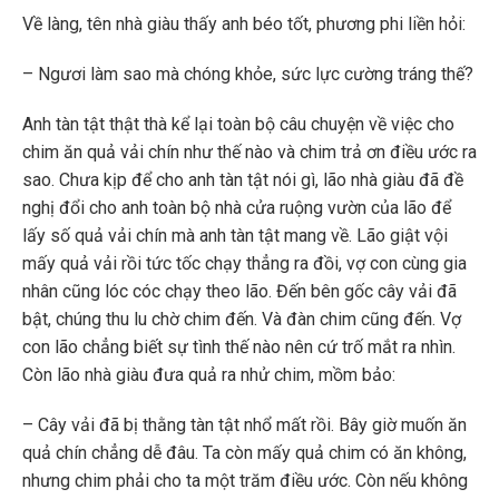
Về làng, tên nhà giàu thấy anh béo tốt, phương phi liền hỏi:
– Ngươi làm sao mà chóng khỏe, sức lực cường tráng thế?
Anh tàn tật thật thà kể lại toàn bộ câu chuyện về việc cho
chim ăn quả vải chín như thế nào và chim trả ơn điều ước ra
sao. Chưa kịp để cho anh tàn tật nói gì, lão nhà giàu đã đề
nghị đổi cho anh toàn bộ nhà cửa ruộng vườn của lão để
lấy số quả vải chín mà anh tàn tật mang về. Lão giật vội
mấy quả vải rồi tức tốc chạy thẳng ra đồi, vợ con cùng gia
nhân cũng lóc cóc chạy theo lão. Đến bên gốc cây vải đã
bật, chúng thu lu chờ chim đến. Và đàn chim cũng đến. Vợ
con lão chẳng biết sự tình thế nào nên cứ trố mắt ra nhìn.
Còn lão nhà giàu đưa quả ra nhử chim, mồm bảo:
– Cây vải đã bị thằng tàn tật nhổ mất rồi. Bây giờ muốn ăn
quả chín chẳng dễ đâu. Ta còn mấy quả chim có ăn không,
nhưng chim phải cho ta một trăm điều ước. Còn nếu không