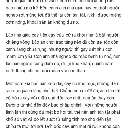
người giàu nứt đố đổ vách, của chìm của nổi không biết
bao nhiêu mà kể. Bên cạnh anh nhà giàu này có một người
nghèo rớt mùng tơi, đã thế lại còn tàn tật, ít khi được miếng
cơm nóng, khoai sắn ăn không đủ no.
Lão nhà giàu cạy tiền cạy của, cứ ra khỏi nhà là bắt người
khiêng võng. Lão ăn chơi trác táng nên dù còn trẻ, tóc còn
xanh, răng chưa rụng, nhưng người thì gày đét như con
mắm, ốm yếu. Còn anh nhà nghèo do mắc bệnh từ nhỏ, nên
lúc nào người cũng dúm dó, đi lại khó khăn, quanh năm
suốt tháng chỉ có mỗi mảnh vải che thân.
Một năm kia hạn hán kéo dài, cây cỏ khó mọc, những đám
rau dại quanh làng chết hết. Chẳng còn gì để ăn, anh tàn tật
cố bò ra cây vải giữa quả đồi trọc nhặt quả ăn thay cơm.
Đường từ nhà đến đấy bao ghập ghềnh. Với những người
lành lặn thì cũng đủ mệt bở hơi tai, thế nên anh tàn tật phải
khổ sở vất vả bò lết suốt từ sáng tinh mơ cho đến tận
chiều tà mới tới nơi. Đến gốc cây, anh mệt rã rời, không còn