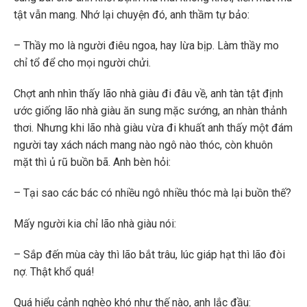
tật vẫn mang. Nhớ lại chuyện đó, anh thầm tự bảo:
– Thầy mo là người điêu ngoa, hay lừa bịp. Làm thầy mo
chỉ tổ để cho mọi người chửi.
Chợt anh nhìn thấy lão nhà giàu đi đâu về, anh tàn tật định
ước giống lão nhà giàu ăn sung mặc sướng, an nhàn thảnh
thơi. Nhưng khi lão nhà giàu vừa đi khuất anh thấy một đám
người tay xách nách mang nào ngô nào thóc, còn khuôn
mặt thì ủ rũ buồn bã. Anh bèn hỏi:
– Tại sao các bác có nhiều ngô nhiều thóc mà lại buồn thế?
Mấy người kia chỉ lão nhà giàu nói:
– Sắp đến mùa cày thì lão bắt trâu, lúc giáp hạt thì lão đòi
nợ. Thật khổ quá!
Quá hiểu cảnh nghèo khó như thế nào, anh lắc đầu: