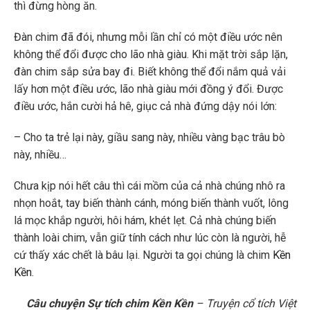
thì đừng hòng ăn.
Đàn chim đã đói, nhưng mỗi lần chỉ có một điều ước nên
không thể đổi được cho lão nhà giàu. Khi mặt trời sắp lặn,
đàn chim sắp sửa bay đi. Biết không thể đổi nắm quả vải
lấy hơn một điều ước, lão nhà giàu mới đồng ý đổi. Được
điều ước, hắn cười hả hê, giục cả nhà đứng dậy nói lớn:
– Cho ta trẻ lại này, giầu sang này, nhiều vàng bạc trâu bò
này, nhiều…
Chưa kịp nói hết câu thì cái mồm của cả nhà chúng nhô ra
nhọn hoắt, tay biến thành cánh, móng biến thành vuốt, lông
lá mọc khắp người, hôi hám, khét lẹt. Cả nhà chúng biến
thành loài chim, vẫn giữ tính cách như lúc còn là người, hễ
cứ thấy xác chết là bâu lại. Người ta gọi chúng là chim
Kền
Kền
.
Câu chuyện Sự tích chim Kền Kền
– Truyện cổ tích Việt