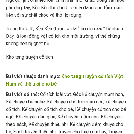
Ngược lại với nhiều loài chim săn mồi khác, trong văn hóa
phương Tây, Kền Kền thường bị coi là đáng ghê tởm, gắn
liền với sự chết chóc và thói lợi dụng.
Trong thực tế, Kền Kền được coi là “thợ dọn xác” tự nhiên.
Đây là loài động vật có ích cho môi trường, vì thế chúng
không nên bị ghét bỏ.
Kho tàng truyện cổ tích
Bài viết thuộc danh mục:
Kho tàng truyện cổ tích Việt
Nam và thế giới cho bé
Bài viết có thẻ:
Cổ tích loài vật
,
Góc kể chuyện mầm non
,
Kể chuyện bé nghe
,
Kể chuyện cho trẻ mầm non
,
kể chuyện
cổ tích
,
Kể chuyện cổ tích cho bé
,
Kể chuyện cổ tích cho bé
ngủ
,
Kể chuyện dân gian
,
Kể chuyện mầm non
,
Kể chuyện
theo sách
,
Kể chuyện thiếu nhi
,
Kể chuyện đêm khuya cho
bé
,
Sách truyện thiếu nhi
,
Truyện cho thiếu nhi hay
,
Truyện