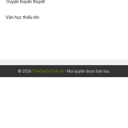
Truyện truyền thuyết
Văn học thiếu nhi
© 2026
TheGioiCoTich.vn
- Mọi quyền được bảo lưu.