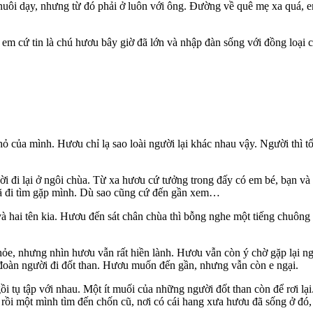
uôi dạy, nhưng từ đó phải ở luôn với ông. Đường về quê mẹ xa quá, e
m cứ tin là chú hươu bây giờ đã lớn và nhập đàn sống với đồng loại 
ủa mình. Hươu chỉ lạ sao loài người lại khác nhau vậy. Người thì tốt
i đi lại ở ngôi chùa. Từ xa hươu cứ tưởng trong đấy có em bé, bạn và
đã đi tìm gặp mình. Dù sao cũng cứ đến gần xem…
 và hai tên kia. Hươu đến sát chân chùa thì bỗng nghe một tiếng chu
hỏe, nhưng nhìn hươu vẫn rất hiền lành. Hươu vẫn còn ý chờ gặp lại n
oàn người đi đốt than. Hươu muốn đến gần, nhưng vẫn còn e ngại.
ồi tụ tập với nhau. Một ít muối của những người đốt than còn để rơi 
 rồi một mình tìm đến chốn cũ, nơi có cái hang xưa hươu đã sống ở đó