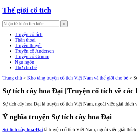
Thế giới cổ tích
⌕
Truyện cổ tích
Thần thoại
Truyền thuyết
Truyện cổ Andersen
Truyện cổ Grimm
Ngụ ngôn
Thơ cho bé
Trang chủ
>
Kho tàng truyện cổ tích Việt Nam và thế giới cho bé
> Sự
Sự tích cây hoa Đại [Truyện cổ tích về các 
Sự tích cây hoa Đại là truyện cổ tích Việt Nam, ngoài việc giải thíc
Ý nghĩa truyện Sự tích cây hoa Đại
Sự tích cây hoa Đại
là truyện cổ tích Việt Nam, ngoài việc giải thí