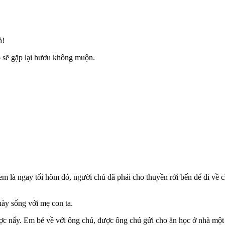
à!
ó sẽ gặp lại hươu không muộn.
m là ngay tối hôm đó, người chú đã phải cho thuyền rời bến để đi về 
ày sống với mẹ con ta.
ợc nấy. Em bé về với ông chú, được ông chú gửi cho ăn học ở nhà một