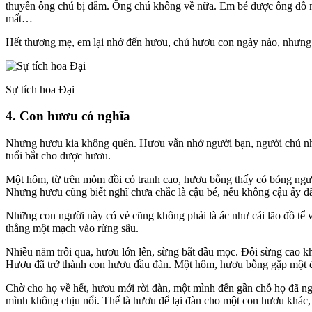
thuyền ông chú bị đẵm. Ông chú không về nữa. Em bé được ông đồ n
mất…
Hết thương mẹ, em lại nhớ đến hươu, chú hươu con ngày nào, nhưng e
Sự tích hoa Đại
4. Con hươu có nghĩa
Nhưng hươu kia không quên. Hươu vẫn nhớ người bạn, người chủ nhỏ c
tuổi bắt cho được hươu.
Một hôm, từ trên mỏm đồi cỏ tranh cao, hươu bỗng thấy có bóng ngườ
Nhưng hươu cũng biết nghĩ chưa chắc là cậu bé, nếu không cậu ấy 
Những con người này có vẻ cũng không phải là ác như cái lão đồ tể
thẳng một mạch vào rừng sâu.
Nhiều năm trôi qua, hươu lớn lên, sừng bắt đầu mọc. Đôi sừng cao k
Hươu đã trở thành con hươu đầu đàn. Một hôm, hươu bỗng gặp một đ
Chờ cho họ về hết, hươu mới rời đàn, một mình đến gần chỗ họ đã ng
mình không chịu nổi. Thế là hươu để lại đàn cho một con hươu khác,