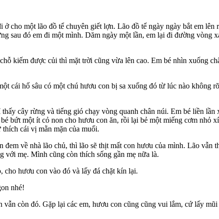
ở cho một lão đồ tể chuyên giết lợn. Lão đồ tể ngày ngày bắt em lên 
hưng sau đó em đi một mình. Dăm ngày một lần, em lại đi đường vòng 
chỗ kiếm được củi thì mặt trời cũng vừa lên cao. Em bé nhìn xuống ch
ột cái hố sâu có một chú hươu con bị sa xuống đó từ lúc nào không rõ
hấy cây rừng và tiếng gió chạy vòng quanh chân núi. Em bé liền lần
 bé bứt một ít cỏ non cho hươu con ăn, rồi lại bẻ một miếng cơm nhỏ
thích cái vị mằn mặn của muối.
em về nhà lão chủ, thì lão sẽ thịt mất con hươu của mình. Lão vẫn th
g với mẹ. Mình cũng còn thích sống gần mẹ nữa là.
 cho hươu con vào đó và lấy đá chặt kín lại.
gon nhé!
 vẫn còn đó. Gặp lại các em, hươu con cũng cũng vui lắm, cứ lấy mũi