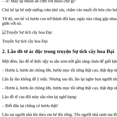
– À! Mày lại muốn ăn cơm với muối chứ gì?
Chú bé lại bẻ một miếng cơm nhỏ xíu, chấm vào muối rồi bón cho hươ
Từ đó, em bé và hươu con trở thành đôi bạn, ngày nào cũng gặp nh
giỡn với nó.
Truyện Sự tích cây hoa Đại
2. Lão đồ tể ác độc trong truyện Sự tích cây hoa Đại
Một đêm, lào đồ tể thức dậy ra sân xem trời gần sáng chưa để giết l
– Hươu à, hươu ăn chóng lớn, hươu mọc tôi sừng thật cao, thật đẹp n
Lần ấy lão không để ý mấy. Nhưng sau đó, lão lại nghe bọn người nh
– Hươu à, hươu ăn chóng lớn, hươu mọc tôi sừng thật cao, thật đẹp n
Lào đồ tể cau đôi mày sâu róm lại nghĩ bụng:
– Biết đâu lại chẳng có hươu thật!
Lão sai người nhà lén theo em bé lên rừng. Tên người nhà ranh ma lê