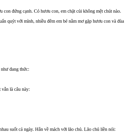
ơu con đứng cạnh. Có hươu con, em chặt củi không mệt chút nào.
quấn quýt với mình, nhiều đêm em bé nằm mơ gặp hươu con và đùa
i như đang thức:
 vẫn là câu này:
hau suốt cả ngày. Hắn về mách với lão chủ. Lão chủ liền nói: