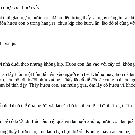
kì được con hươu về.
t thời gian ngắn, hươu con đã lớn lên trông thấy và ngày càng tỏ ra k
 hươu con ở trong hang ra, chưa kịp cho hươu ăn, lão đồ tể cùng với 
, và quát:
i nhà đuổi theo nhưng không kịp. Huơu con lẫn vào với cây cỏ, không 
ết, lão lấy luôn một hòn đá ném vào người em bé. Không may, hòn đá lạ
a, lên một đỉnh đồi nhìn xuống. Thấy lão đồ tể độc ác cùng hai tên ngư
em bé tỉnh dậy. Thấy hươu con, em mừng quá, ôm lấy cổ hươu và khóc
ể lại có thể đưa người và dắt cả chó lên theo. Phải đi thật xa, thật xa
é cố bước đi. Lúc nào mệt quá em lại ngồi xuống, hươu con lại quấn q
ng thấy hươu đâu, lão đành hập hực trở về. Không thấy xác em bé, lão 