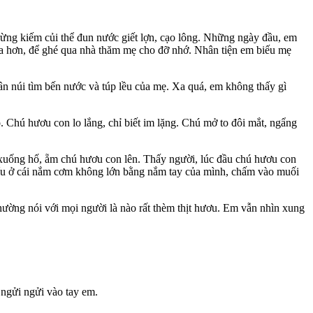
rừng kiếm củi thể đun nước giết lợn, cạo lông. Những ngày đầu, em
xa hơn, để ghé qua nhà thăm mẹ cho đỡ nhớ. Nhân tiện em biếu mẹ
ân núi tìm bến nước và túp lều của mẹ. Xa quá, em không thấy gì
. Chú hươu con lo lắng, chỉ biết im lặng. Chú mở to đôi mắt, ngẩng
 xuống hố, ẵm chú hươu con lên. Thấy người, lúc đầu chú hươu con
 xíu ở cái nắm cơm không lớn bằng nắm tay của mình, chấm vào muối
ường nói với mọi người là nào rất thèm thịt hươu. Em vẫn nhìn xung
 ngửi ngửi vào tay em.