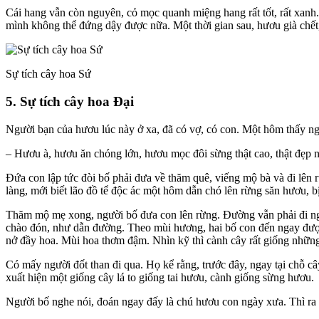
Cái hang vẫn còn nguyên, cỏ mọc quanh miệng hang rất tốt, rất xan
mình không thể đứng dậy được nữa. Một thời gian sau, hươu già chết
Sự tích cây hoa Sứ
5. Sự tích cây hoa Đại
Người bạn của hươu lúc này ở xa, đã có vợ, có con. Một hôm thấy ng
– Hươu à, hươu ăn chóng lớn, hươu mọc đôi sừng thật cao, thật đẹp 
Đứa con lập tức đòi bố phải đưa về thăm quê, viếng mộ bà và đi lên
làng, mới biết lão đồ tể độc ác một hôm dẫn chó lên rừng săn hươu, bị
Thăm mộ mẹ xong, người bố đưa con lên rừng. Đường vẫn phải đi nga
chào đón, như dẫn đường. Theo mùi hương, hai bố con đến ngay được
nở đầy hoa. Mùi hoa thơm đậm. Nhìn kỹ thì cành cây rất giống nhữn
Có mấy người đốt than đi qua. Họ kể rằng, trước đây, ngay tại chỗ c
xuất hiện một giống cây lá to giống tai hươu, cành giống sừng hươu.
Người bố nghe nói, đoán ngay đấy là chú hươu con ngày xưa. Thì ra 