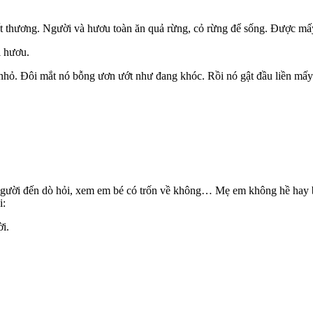
ết thương. Người và hươu toàn ăn quả rừng, cỏ rừng để sống. Được mấ
i hươu.
ỏ. Đôi mắt nó bỗng ươn ướt như đang khóc. Rồi nó gật đầu liền mấy c
người đến dò hỏi, xem em bé có trốn về không… Mẹ em không hề hay bi
i:
i.