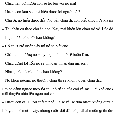
– Cháu hẹn với hươu con sẽ trở lên với nó mà!
– Hươu con làm sao mà hiểu được lời người nói?
– Chú ơi, nó hiểu được đấy. Nó tiễn cháu đi, còn biết khóc nữa kia m
– Thì cháu cứ theo chú ăn học. Nay mai khôn lớn cháu trở về. Lúc đ
– Liệu hươu có chờ cháu không?
– Có chứ! Nó khôn vậy thì nó sẽ biết chờ.
– Cháu chỉ thương nó sống một mình, nó sẽ buồn lắm.
– Cháu đừng lo! Rồi nó sẽ tìm đàn, nhập đàn mà sống.
– Nhưng rồi nó có quên cháu không?
– Nó khôn ngoan, nó thương cháu thì sẽ không quên cháu đâu.
Em bé đánh nghèo theo lời chú dỗ dành của chú và mẹ. Chỉ khổ cho e
mũi thuyền nhìn lên ngọn núi cao.
– Hươu con ơi! Hươu chờ ta nhé! Ta sẽ về, sẽ đưa hươu xuống dưới n
Lòng em bé muốn vậy, nhưng cuộc đời đâu có phải ai muốn gì thì đư