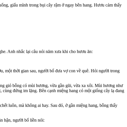
xuống, giấu mình trong bụi cây rậm ở ngay bên hang. Hươu cảm thấy
ghe. Anh nhắc lại câu nói năm xưa khi cho hươu ăn:
, một thời gian sau, người bố đưa vợ con về quê. Hỏi người trong
ong gió bỗng có mùi hương, vừa gần gũi, vừa xa xôi. Mùi hương như
t, cùng đứng im lặng. Bên cạnh miệng hang có một giống cây lạ đang
 chết luôn, mà không ai hay. Sau đó, ở gần miệng hang, bỗng thấy
 hận, người bố liền nói: