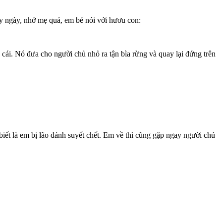
y ngày, nhớ mẹ quá, em bé nói với hươu con:
ái. Nó đưa cho người chủ nhỏ ra tận bìa rừng và quay lại đứng trên
ết là em bị lão đánh suyết chết. Em về thì cũng gặp ngay người chú