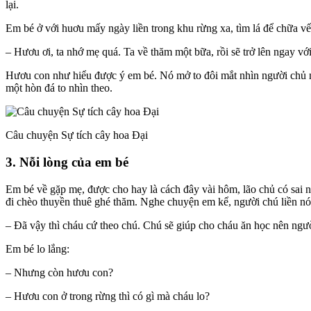
lại.
Em bé ở với huơu mấy ngày liền trong khu rừng xa, tìm lá để chữa v
– Hươu ơi, ta nhớ mẹ quá. Ta về thăm một bữa, rồi sẽ trở lên ngay vớ
Hươu con như hiểu được ý em bé. Nó mở to đôi mắt nhìn người chủ nh
một hòn đá to nhìn theo.
Câu chuyện Sự tích cây hoa Đại
3. Nỗi lòng của em bé
Em bé về gặp mẹ, được cho hay là cách đây vài hôm, lão chủ có sai 
đi chèo thuyền thuê ghé thăm. Nghe chuyện em kể, người chú liền nó
– Đã vậy thì cháu cứ theo chú. Chú sẽ giúp cho cháu ăn học nên ngườ
Em bé lo lắng:
– Nhưng còn hươu con?
– Hươu con ở trong rừng thì có gì mà cháu lo?