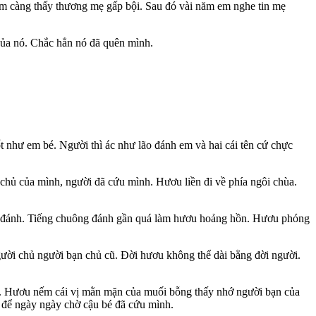
m càng thấy thương mẹ gấp bội. Sau đó vài năm em nghe tin mẹ
của nó. Chắc hẳn nó đã quên mình.
 như em bé. Người thì ác như lão đánh em và hai cái tên cứ chực
 chủ của mình, người đã cứu mình. Hươu liền đi về phía ngôi chùa.
ông đánh. Tiếng chuông đánh gần quá làm hươu hoảng hồn. Hươu phóng
gười chủ người bạn chủ cũ. Đời hươu không thể dài bằng đời người.
lại. Hươu nếm cái vị mằn mặn của muối bỗng thấy nhớ người bạn của
, để ngày ngày chờ cậu bé đã cứu mình.