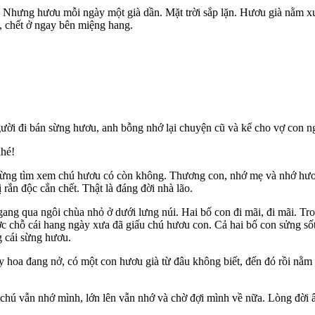
h. Nhưng hươu mỗi ngày một già dần. Mặt trời sắp lặn. Hươu già nằm 
, chết ở ngay bên miệng hang.
ười đi bán sừng hươu, anh bỗng nhớ lại chuyện cũ và kể cho vợ con n
nhé!
 rừng tìm xem chú hươu có còn không. Thương con, nhớ mẹ và nhớ hươu
 rắn độc cắn chết. Thật là đáng đời nhà lão.
ng qua ngôi chùa nhỏ ở dưới lưng núi. Hai bố con đi mãi, đi mãi. Tr
 chỗ cái hang ngày xưa đã giấu chú hươu con. Cả hai bố con sửng số
g cái sừng hươu.
ây hoa đang nở, có một con hươu già từ đâu không biết, đến đó rồi nằm
chú vẫn nhớ mình, lớn lên vẫn nhớ và chờ đợi mình về nữa. Lòng đời ân