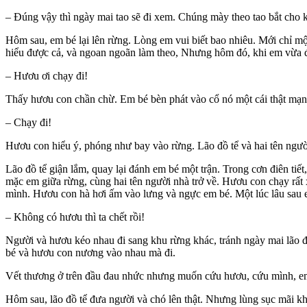
– Đúng vậy thì ngày mai tao sẽ đi xem. Chúng mày theo tao bắt cho 
Hôm sau, em bé lại lên rừng. Lòng em vui biết bao nhiêu. Mới chỉ mộ
hiểu được cả, và ngoan ngoãn làm theo, Nhưng hôm đó, khi em vừa đón
– Hươu ơi chạy đi!
Thấy hươu con chần chừ. Em bé bèn phát vào cổ nó một cái thật mạnh
– Chạy đi!
Hươu con hiểu ý, phóng như bay vào rừng. Lão đồ tể và hai tên ngườ
Lão đồ tể giận lắm, quay lại đánh em bé một trận. Trong cơn điên ti
mặc em giữa rừng, cùng hai tên người nhà trở về. Hươu con chạy rất x
mình. Hươu con hà hơi ấm vào lưng và ngực em bé. Một lúc lâu sau 
– Không có hươu thì ta chết rồi!
Người và hươu kéo nhau đi sang khu rừng khác, tránh ngày mai lão đồ đ
bé và hươu con nương vào nhau mà đi.
Vết thương ở trên đầu đau nhức nhưng muốn cứu hươu, cứu mình, em b
Hôm sau, lão đồ tể đưa người và chó lên thật. Nhưng lùng sục mãi khô