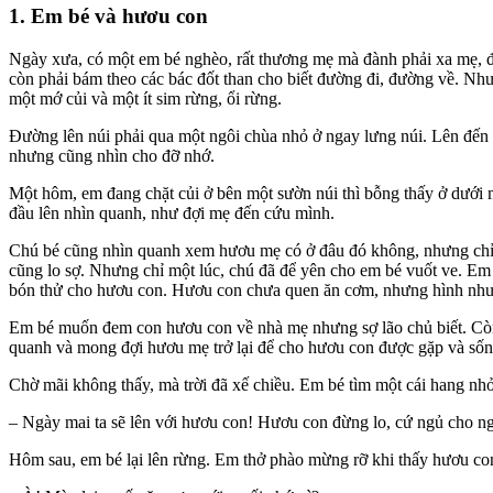
1. Em bé và hươu con
Ngày xưa, có một em bé nghèo, rất thương mẹ mà đành phải xa mẹ, đi 
còn phải bám theo các bác đốt than cho biết đường đi, đường về. N
một mớ củi và một ít sim rừng, ổi rừng.
Đường lên núi phải qua một ngôi chùa nhỏ ở ngay lưng núi. Lên đến 
nhưng cũng nhìn cho đỡ nhớ.
Một hôm, em đang chặt củi ở bên một sườn núi thì bỗng thấy ở dưới m
đầu lên nhìn quanh, như đợi mẹ đến cứu mình.
Chú bé cũng nhìn quanh xem hươu mẹ có ở đâu đó không, nhưng chỉ t
cũng lo sợ. Nhưng chỉ một lúc, chú đã để yên cho em bé vuốt ve. Em
bón thử cho hươu con. Hươu con chưa quen ăn cơm, nhưng hình như 
Em bé muốn đem con hươu con về nhà mẹ nhưng sợ lão chủ biết. Còn đ
quanh và mong đợi hươu mẹ trở lại để cho hươu con được gặp và sốn
Chờ mãi không thấy, mà trời đã xế chiều. Em bé tìm một cái hang nhỏ,
– Ngày mai ta sẽ lên với hươu con! Hươu con đừng lo, cứ ngủ cho n
Hôm sau, em bé lại lên rừng. Em thở phào mừng rỡ khi thấy hươu con