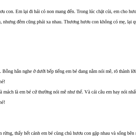
u con. Em lại đi hái cỏ non mang đến. Trong lúc chặt củi, em cho hư
au, nhưng đêm cũng phải xa nhau. Thương hươu con không có mẹ, lại 
ợn. Bỗng hắn nghe ở dưới bếp tiếng em bé đang nằm nói mê, rõ thành lờ
hé!
à mách là em bé cứ thường nói mê như thế. Và cái câu em hay nói nhất
hé!
n rừng, thấy hết cảnh em bé cùng chú hươu con gặp nhau và sống bên n