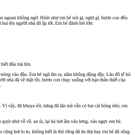
hôn ngoan không ngờ. Hình như em bé nói gì, nghĩ gì, hươu con đều
hai tên người nhà đã ập tới. Em bé đành hét lớn:
biết đâu mà tìm.
i trúng vào đầu. Em bé ngã lăn ra, nằm không động đậy. Lão đồ tể bỏ
ời nhà đã về thật rồi, hươu con chạy xuống với bạn thân thiết của
.
. Vì vậy, đã khuya rồi, trăng đã lặn mà vẫn có hai cái bóng nhỏ, em
uýt như vỗ về, an ủi, lại hà hơi ấm vào lưng, vào ngực em bé.
cũng hơi lo lo, không biết là thú rừng đã ăn thịt hay em bé đã sống