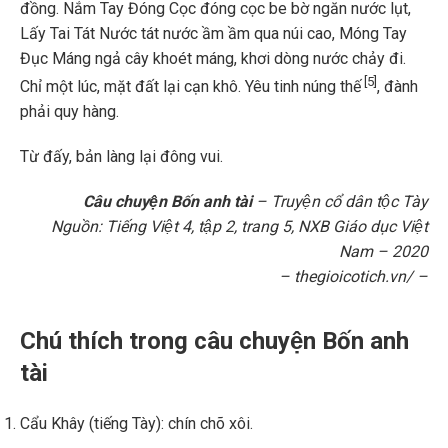
đồng. Nắm Tay Đóng Cọc đóng cọc be bờ ngăn nước lụt,
Lấy Tai Tát Nước tát nước ầm ầm qua núi cao, Móng Tay
Đục Máng ngả cây khoét máng, khơi dòng nước chảy đi.
[5]
Chỉ một lúc, mặt đất lại cạn khô. Yêu tinh núng thế
, đành
phải quy hàng.
Từ đấy, bản làng lại đông vui.
Câu chuyện Bốn anh tài
– Truyện cổ dân tộc Tày
Nguồn: Tiếng Việt 4, tập 2, trang 5, NXB Giáo dục Việt
Nam – 2020
– thegioicotich.vn/ –
Chú thích trong câu chuyện Bốn anh
tài
Cẩu Khây (tiếng Tày): chín chõ xôi.