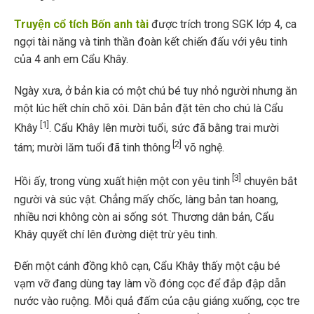
Truyện cổ tích Bốn anh tài
được trích trong SGK lớp 4, ca
ngợi tài năng và tinh thần đoàn kết chiến đấu với yêu tinh
của 4 anh em Cẩu Khây.
Ngày xưa, ở bản kia có một chú bé tuy nhỏ người nhưng ăn
một lúc hết chín chõ xôi. Dân bản đặt tên cho chú là Cẩu
[1]
Khây
. Cẩu Khây lên mười tuổi, sức đã bằng trai mười
[2]
tám; mười lăm tuổi đã tinh thông
võ nghệ.
[3]
Hồi ấy, trong vùng xuất hiện một con yêu tinh
chuyên bắt
người và súc vật. Chẳng mấy chốc, làng bản tan hoang,
nhiều nơi không còn ai sống sót. Thương dân bản, Cẩu
Khây quyết chí lên đường diệt trừ yêu tinh.
Đến một cánh đồng khô cạn, Cẩu Khây thấy một cậu bé
vạm vỡ đang dùng tay làm vồ đóng cọc để đắp đập dẫn
nước vào ruộng. Mỗi quả đấm của cậu giáng xuống, cọc tre