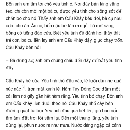
Bốn anh em tìm tới chỗ yêu tinh ở. Nơi đây bản làng vắng
teo, chỉ còn mỗi một bà cụ được yêu tinh cho sống sót để
chăn bò cho nó. Thấy anh em Cẩu Khây kêu đói, bà cụ nấu
cơm cho ăn. Ăn no, bốn cậu bé lăn ra ngủ. Tờ mờ sáng,
bỗng có tiếng đập cửa. Biết yêu tinh đã đánh hơi thấy thịt
trẻ con, bà cụ liền lay anh em Cẩu Khây dậy, giục chạy trốn.
Cẩu Khây bèn nói:
– Bà đừng sợ, anh em chúng cháu đến đây để bắt yêu tinh
đấy.
Cẩu Khây hé cửa. Yêu tinh thò đầu vào, lè lưỡi dài như quả
[4]
núc nác
, trợn mắt xanh lè. Nắm Tay Đóng Cọc đấm một
cái làm nó gãy gần hết hàm răng. Yêu tinh bỏ chạy.
Bốn anh
em Cẩu Khây
liền đuổi theo nó. Cẩu Khây nhổ cây bên
đường quật túi bụi. Yêu tinh đau quá hét lên, gió bão nổi
ầm ầm, đất trời tối sầm lại. Đến một thung lũng, yêu tinh
dừng lại, phun nước ra như mưa. Nước dâng ngập cả cánh