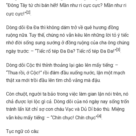
“Đông Tây tứ chi bán hết! Mần như ri cực cực? Mần như ri
[2]
cực cực!”
.
Dòng dõi Đa Đa thì không dám trở về quê hương đồng
ruộng nữa. Tuy thế, chúng nó vẫn kêu lên những lời tỏ ý tiếc
nhớ đời sống sung sướng ở đồng ruộng của cha ông chúng
[3]
ngày trước: – “Tiếc rổ tép Đa Đa? Tiếc rổ tép Đa Đa!”
.
Dòng dõi Cộc thì thỉnh thoảng lại gào lên mấy tiếng: –
“Thua rồi, ớ Cộc!” rồi đâm đầu xuống nước, lặn một mạch
thật xa mới trồi đầu lên tìm chỗ vắng mà đậu.
Còn chuột, người ta bảo trong việc làm gian lận nói trên, nó
chả được lợi lộc gì cả. Dòng dõi của nó ngày nay sống trốn
tránh lẩn lút chỉ sợ con cháu Vạc và Dủ Dỉ báo thù. Miệng
[4]
vẫn kêu mấy tiếng: – “Chín chục! Chín chục”
.
Tục ngữ có câu: