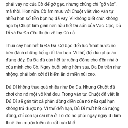
phải vay nợ của Cò để gỡ gạc, nhưng chúng chỉ “gỡ vào”,
mà thôi. Hơn nữa. Cò âm mưu với Chuột viết vào văn tự
nhiều hơn số tiền bọn họ đã vay. Vì không biết chữ, không
ngờ bị Chuột làm gian nên hầu hết tài sản của Vạc, Cộc, Dủ
Dỉ và Đa Đa đều thuộc về tay Cò cả.
Thua cay hơn hết là Đa Đa. Cờ bạc đến lúc “khát nước nó
bèn đánh những tiếng rất táo bạo. Vì thế, đến lúc phủi áo
đứng dậy, Đa Đa đã gán hết từ ruộng đồng cho đến nhà ở
của mình cho Cò. Ngay buổi sáng hôm sau, Đa Đa trần như
nhộng, phải bán xới đi kiếm ăn ở miền núi cao.
Dủ Dỉ không thua quá nhiều như Đa Đa. Nhưng Chuột đã
chơi cho nó một vố khá đau. Trong văn tự, Chuột đã viết là
Dủ Dỉ sẽ gán tất cả phần đồng điền của nó nếu quá hạn
không trả được nợ. Vì thế đến hạn, Dủ Dỉ mất hết cả ruộng
đồng, chỉ còn lại cái nhà ở. Từ đó nó phải ngày ngày đi làm
thuê làm mướn kiếm ăn rất cực khổ.