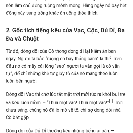
nên làm chủ đồng ruộng mênh mông. Hàng ngày nó bay hết
đồng này sang trồng khác ăn uống thỏa thích.
2. Gốc tích tiếng kêu của Vạc, Cộc, Dủ Dỉ, Đa
Đa và Chuột
Từ đó, dòng dõi của Cò thong dong đi lại kiếm ăn ban
ngày. Người ta bảo “ruộng cò bay thẳng cánh” là thế. Trên
đầu nó có mấy cái lông “seo” người ta vẫn gọi là cò văn
tự”, để chỉ những khế tự giấy tờ của nó mang theo luôn
luôn bên người.
Dòng dõi Vạc thì chờ lúc tắt mặt trời mới rúc ra khỏi bụi tre
[1]
và kêu luôn mồm: – “Thua một vác! Thua một vác!”
. Trời
chưa sáng, chúng nó đã lò mò về tồ, chỉ sợ dòng dõi nhà
Cò bắt gặp.
Dòng dõi của Dủ Dỉ thường kêu những tiếng ai oán: –