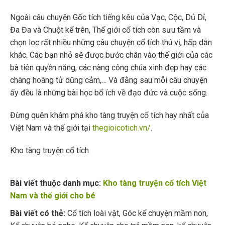
Ngoài câu chuyện Gốc tích tiếng kêu của Vạc, Cộc, Dủ Dỉ,
Đa Đa và Chuột kể trên, Thế giới cổ tích còn sưu tầm và
chọn lọc rất nhiều những câu chuyện cổ tích thú vị, hấp dẫn
khác. Các bạn nhỏ sẽ được bước chân vào thế giới của các
bà tiên quyền năng, các nàng công chúa xinh đẹp hay các
chàng hoàng tử dũng cảm,… Và đằng sau mỗi câu chuyện
ấy đều là những bài học bổ ích về đạo đức và cuộc sống.
Đừng quên khám phá kho tàng truyện cổ tích hay nhất của
Việt Nam và thế giới tại
thegioicotich.vn/
.
Kho tàng truyện cổ tích
Bài viết thuộc danh mục:
Kho tàng truyện cổ tích Việt
Nam và thế giới cho bé
Bài viết có thẻ:
Cổ tích loài vật
,
Góc kể chuyện mầm non
,