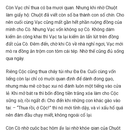
Còn Vạc chỉ thua có ba mươi quan. Nhưng khi nhờ Chuột
làm giấy hộ: Chuột đã viết còn số ba thành con số chín. Cho
nên cuối cùng Vạc cũng mất gần hết phần ruộng đồng của
mình cho Cò. Nhưng Vạc vốn không sợ Cò. Không dám
kiếm ăn công khai thì Vạc ta lại kiếm ăn lẩn lút trên đồng
đất của Cò. Đêm đến, chờ khi Cò về nhà nghỉ ngơi, Vạc mới
mò ra đồng ăn trộm con tôm cái tép. Nhờ thế cũng đủ sống
qua ngày.
Riêng Cộc cũng thua cháy túi như Đa Đa. Cuối cùng vốn
liếng còn lại chỉ có mười quan định để dành đong gạo,
nhưng máu mê cờ bạc xui nó đánh luôn một tiếng vào cửa
lẻ. Khi mở bát ra thì bốn đồng tiền trắng xóa làm cho Cộc
sững sờ, rồi ngất đi. Cho đến khi những con khác gào vào
tai: – “Thua rồi, ớ Cộc!” thì nó mới tỉnh dậy, và vì xấu hổ quá
nên đâm đầu chạy miết, không ngoái cổ lại.
Còn Cò nhờ cuộc bạc hôm ấy lại nhờ khóe gian của Chuột